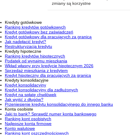
zmiany są korzystne
Kredyty gotówkowe
Ranking kredytów gotówkowych
Kredyt gotówkowy bez zaświadczeń
Kredyt gotówkowy dla pracujących za granicą
Jak nadpłacić kredyt?
Restrukturyzacja kredytu
Kredyty hipoteczne
Ranking kredytów hipotecznych
Podatek od wynajmu mieszkania
Wkład własny przy kredycie hipotecznym 2026
Sprzedaż mieszkania z kredytem
Kredyt hipoteczny dla pracujących za granicą
Kredyty konsolidacyjne
Kredyt konsolidacyjny
Kredyt konsolidacyjny dla zadłużonych
Kredyt na spłatę chwilówek
Jak wyjść z długów?
Przeniesienie kredytu konsolidacyjnego do innego banku
Konta osobiste
Jaki to bank? Sprawdź numer konta bankowego
Ranking kont osobistych
Najlepsze konta firmowe
Konto walutowe
Ranking kont oszczędnościowych