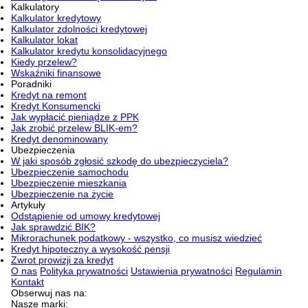
Kalkulatory
Kalkulator kredytowy
Kalkulator zdolności kredytowej
Kalkulator lokat
Kalkulator kredytu konsolidacyjnego
Kiedy przelew?
Wskaźniki finansowe
Poradniki
Kredyt na remont
Kredyt Konsumencki
Jak wypłacić pieniądze z PPK
Jak zrobić przelew BLIK-em?
Kredyt denominowany
Ubezpieczenia
W jaki sposób zgłosić szkodę do ubezpieczyciela?
Ubezpieczenie samochodu
Ubezpieczenie mieszkania
Ubezpieczenie na życie
Artykuły
Odstąpienie od umowy kredytowej
Jak sprawdzić BIK?
Mikrorachunek podatkowy - wszystko, co musisz wiedzieć
Kredyt hipoteczny a wysokość pensji
Zwrot prowizji za kredyt
O nas
Polityka prywatności
Ustawienia prywatności
Regulamin
Kontakt
Obserwuj nas na:
Nasze marki: