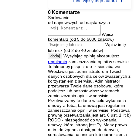
Inne wpisy tego autora
0 Komentarze
Sortowanie
od najnowszych
od najstarszych
Wpisz
komentarz (od 5 do 5000 znaków)
Wpisz imię
lub nick (od 2 do 40 znaków)
Wysyłając opinię akceptujesz
dodaj
regulamin
zamieszczania opinii w serwisie.
Totalmoney.pl sp. z o.o. z siedzibą we
Wrocławiu jest administratorem Twoich
danych osobowych dla celów związanych z
korzystaniem z serwisu. Administrator
przetwarza Twoje dane osobowe, które
podajesz lub pozostawiasz w ramach
zamieszczania opinii w serwisie.
Przetwarzamy te dane w celu wykonania
umowy z Tobą, tą umową jest regulamin
zamieszczania opinii w serwisie. Podstawą
prawną przetwarzania jest art. 6 ust. 1 lit b)
RODO - niezbędność do wykonania
umowy, której stroną jest Ty. Masz prawo
m.in. do żądania dostępu do danych,
sprostowania, usunięcia lub ograniczenia