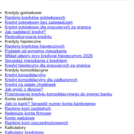
Kredyty gotówkowe
Ranking kredytów gotówkowych
Kredyt gotówkowy bez zaświadczeń
Kredyt gotówkowy dla pracujących za granicą
Jak nadpłacić kredyt?
Restrukturyzacja kredytu
Kredyty hipoteczne
Ranking kredytów hipotecznych
Podatek od wynajmu mieszkania
Wkład własny przy kredycie hipotecznym 2026
Sprzedaż mieszkania z kredytem
Kredyt hipoteczny dla pracujących za granicą
Kredyty konsolidacyjne
Kredyt konsolidacyjny
Kredyt konsolidacyjny dla zadłużonych
Kredyt na spłatę chwilówek
Jak wyjść z długów?
Przeniesienie kredytu konsolidacyjnego do innego banku
Konta osobiste
Jaki to bank? Sprawdź numer konta bankowego
Ranking kont osobistych
Najlepsze konta firmowe
Konto walutowe
Ranking kont oszczędnościowych
Kalkulatory
Kalkulator kredytowy