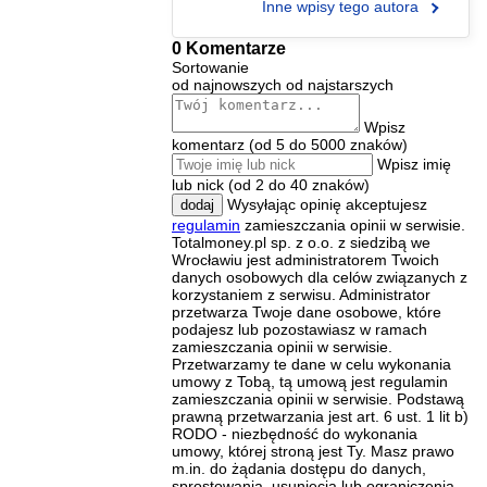
Inne wpisy tego autora
0 Komentarze
Sortowanie
od najnowszych
od najstarszych
Wpisz
komentarz (od 5 do 5000 znaków)
Wpisz imię
lub nick (od 2 do 40 znaków)
Wysyłając opinię akceptujesz
dodaj
regulamin
zamieszczania opinii w serwisie.
Totalmoney.pl sp. z o.o. z siedzibą we
Wrocławiu jest administratorem Twoich
danych osobowych dla celów związanych z
korzystaniem z serwisu. Administrator
przetwarza Twoje dane osobowe, które
podajesz lub pozostawiasz w ramach
zamieszczania opinii w serwisie.
Przetwarzamy te dane w celu wykonania
umowy z Tobą, tą umową jest regulamin
zamieszczania opinii w serwisie. Podstawą
prawną przetwarzania jest art. 6 ust. 1 lit b)
RODO - niezbędność do wykonania
umowy, której stroną jest Ty. Masz prawo
m.in. do żądania dostępu do danych,
sprostowania, usunięcia lub ograniczenia