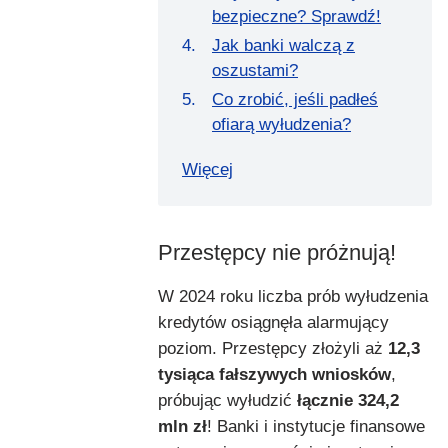
bezpieczne? Sprawdź!
Jak banki walczą z
oszustami?
Co zrobić, jeśli padłeś
ofiarą wyłudzenia?
Więcej
Przestępcy nie próżnują!
W 2024 roku liczba prób wyłudzenia
kredytów osiągnęła alarmujący
poziom. Przestępcy złożyli aż
12,3
tysiąca fałszywych wniosków
,
próbując wyłudzić
łącznie 324,2
mln zł
! Banki i instytucje finansowe