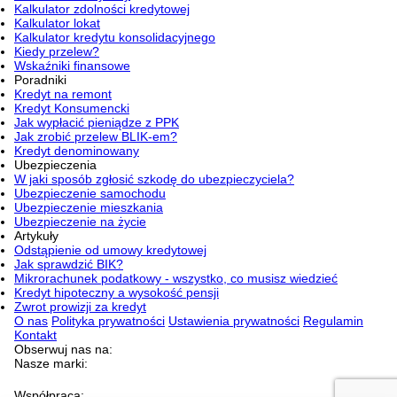
Kalkulator zdolności kredytowej
Kalkulator lokat
Kalkulator kredytu konsolidacyjnego
Kiedy przelew?
Wskaźniki finansowe
Poradniki
Kredyt na remont
Kredyt Konsumencki
Jak wypłacić pieniądze z PPK
Jak zrobić przelew BLIK-em?
Kredyt denominowany
Ubezpieczenia
W jaki sposób zgłosić szkodę do ubezpieczyciela?
Ubezpieczenie samochodu
Ubezpieczenie mieszkania
Ubezpieczenie na życie
Artykuły
Odstąpienie od umowy kredytowej
Jak sprawdzić BIK?
Mikrorachunek podatkowy - wszystko, co musisz wiedzieć
Kredyt hipoteczny a wysokość pensji
Zwrot prowizji za kredyt
O nas
Polityka prywatności
Ustawienia prywatności
Regulamin
Kontakt
Obserwuj nas na:
Nasze marki:
Współpraca: