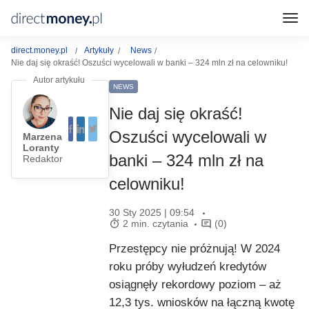
direct.money.pl
Artykuły
News
Nie daj się okraść! Oszuści wycelowali w banki – 324 mln zł na celowniku!
NEWS
Nie daj się okraść!
Oszuści wycelowali w
Marzena
Loranty
banki – 324 mln zł na
Redaktor
celowniku!
30 Sty 2025 | 09:54
2 min. czytania
(0)
Przestępcy nie próżnują! W 2024
roku próby wyłudzeń kredytów
osiągnęły rekordowy poziom – aż
12,3 tys. wniosków na łączną kwotę