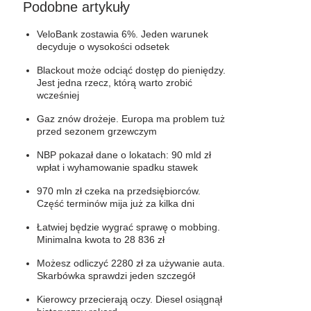
Podobne artykuły
VeloBank zostawia 6%. Jeden warunek
decyduje o wysokości odsetek
Blackout może odciąć dostęp do pieniędzy.
Jest jedna rzecz, którą warto zrobić
wcześniej
Gaz znów drożeje. Europa ma problem tuż
przed sezonem grzewczym
NBP pokazał dane o lokatach: 90 mld zł
wpłat i wyhamowanie spadku stawek
970 mln zł czeka na przedsiębiorców.
Część terminów mija już za kilka dni
Łatwiej będzie wygrać sprawę o mobbing.
Minimalna kwota to 28 836 zł
Możesz odliczyć 2280 zł za używanie auta.
Skarbówka sprawdzi jeden szczegół
Kierowcy przecierają oczy. Diesel osiągnął