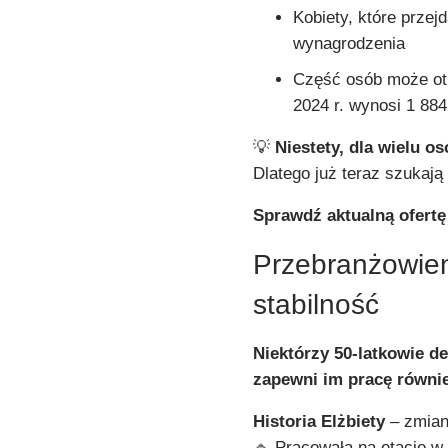
Kobiety, które przej
wynagrodzenia
Część osób może o
2024 r. wynosi 1 884 
💡
Niestety, dla wielu o
Dlatego już teraz szukaj
Sprawdź aktualną ofert
Przebranżowien
stabilność
Niektórzy 50-latkowie d
zapewni im pracę równie
Historia Elżbiety
– zmian
🔹 Pracowała na etacie w 