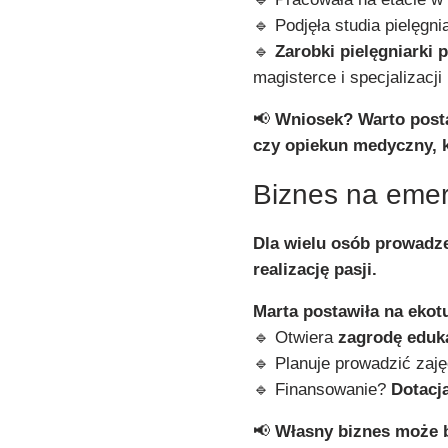
🔹 Podjęła studia pielęgni
🔹
Zarobki pielęgniarki p
magisterce i specjalizacji
📢
Wniosek? Warto posta
czy opiekun medyczny, k
Biznes na emer
Dla wielu osób prowadze
realizację pasji.
Marta postawiła na ekot
🔹 Otwiera
zagrodę eduk
🔹 Planuje prowadzić zaj
🔹 Finansowanie?
Dotacj
📢
Własny biznes może 