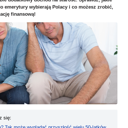
o emerytury wybierają Polacy i co możesz zrobić,
ację finansową!
z się:
? Tak może wyglądać przyszłość wielu 50-latków