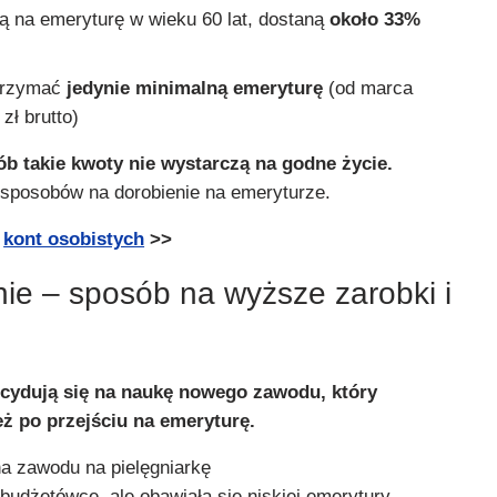
dą na emeryturę w wieku 60 lat, dostaną
około 33%
trzymać
jedynie minimalną emeryturę
(od marca
zł brutto)
sób takie kwoty nie wystarczą na godne życie.
ą sposobów na dorobienie na emeryturze.
ę
kont osobistych
>>
ie – sposób na wyższe zarobki i
ecydują się na naukę nowego zawodu, który
ż po przejściu na emeryturę.
a zawodu na pielęgniarkę
budżetówce, ale obawiała się niskiej emerytury