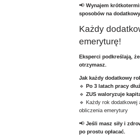
📢
Wynajem krótkotermin
sposobów na dodatkowy 
Każdy dodatkow
emeryturę!
Eksperci podkreślają, ż
otrzymasz.
Jak każdy dodatkowy ro
🔹
Po 3 latach pracy dł
🔹
ZUS waloryzuje kapit
🔹 Każdy rok dodatkowej
obliczenia emerytury
📢
Jeśli masz siły i zdr
po prostu opłacać.