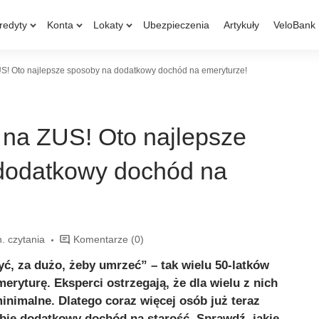
redyty
Konta
Lokaty
Ubezpieczenia
Artykuły
VeloBank
 ZUS! Oto najlepsze sposoby na dodatkowy dochód na emeryturze!
ko na ZUS! Oto najlepsze
dodatkowy dochód na
. czytania
Komentarze
(0)
yć, za dużo, żeby umrzeć” – tak wielu 50-latków
eryturę. Eksperci ostrzegają, że dla wielu z nich
nimalne. Dlatego coraz więcej osób już teraz
obie dodatkowy dochód na starość. Sprawdź, jakie