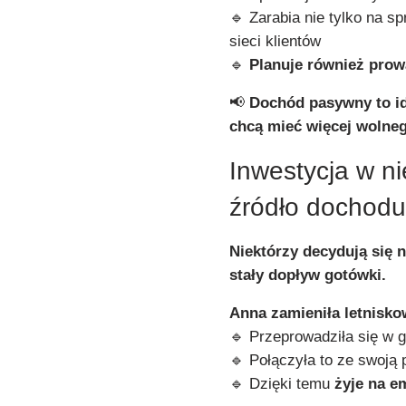
🔹 Zarabia nie tylko na s
sieci klientów
🔹
Planuje również prowa
📢
Dochód pasywny to id
chcą mieć więcej wolne
Inwestycja w n
źródło dochod
Niektórzy decydują się 
stały dopływ gotówki.
Anna zamieniła letnisk
🔹 Przeprowadziła się w g
🔹 Połączyła to ze swoją 
🔹 Dzięki temu
żyje na e