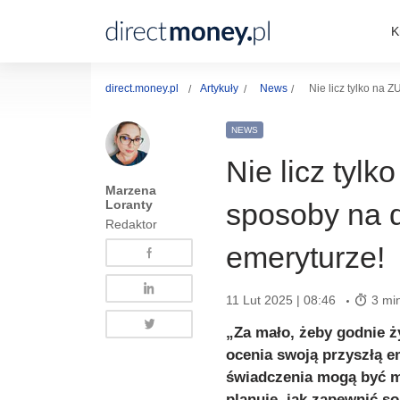
K
direct.money.pl
Artykuły
News
Nie licz tylko na
NEWS
Nie licz tyl
Marzena
Loranty
sposoby na 
Redaktor
emeryturze!
11 Lut 2025 | 08:46
3 min
„Za mało, żeby godnie ż
ocenia swoją przyszłą em
świadczenia mogą być mi
planuje, jak zapewnić s