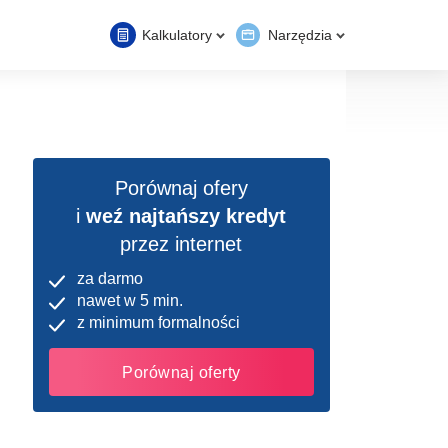
Kalkulatory
Narzędzia
Porównaj ofery
i
weź najtańszy kredyt
przez internet
za darmo
nawet w 5 min.
z minimum formalności
Porównaj oferty