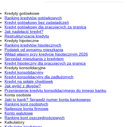
Kredyty gotówkowe
Ranking kredytów gotówkowych
Kredyt gotówkowy bez zaświadczeń
Kredyt gotówkowy dla pracujących za granicą
Jak nadpłacić kredyt?
Restrukturyzacja kredytu
Kredyty hipoteczne
Ranking kredytów hipotecznych
Podatek od wynajmu mieszkania
Wkład własny przy kredycie hipotecznym 2026
Sprzedaż mieszkania z kredytem
Kredyt hipoteczny dla pracujących za granicą
Kredyty konsolidacyjne
Kredyt konsolidacyjny
Kredyt konsolidacyjny dla zadłużonych
Kredyt na spłatę chwilówek
Jak wyjść z długów?
Przeniesienie kredytu konsolidacyjnego do innego banku
Konta osobiste
Jaki to bank? Sprawdź numer konta bankowego
Ranking kont osobistych
Najlepsze konta firmowe
Konto walutowe
Ranking kont oszczędnościowych
Kalkulatory
Kalkulator kredytowy