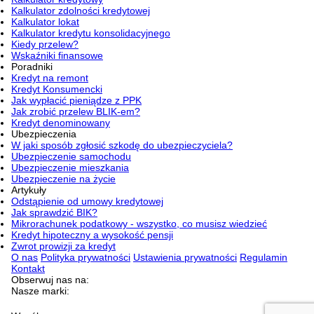
Kalkulator zdolności kredytowej
Kalkulator lokat
Kalkulator kredytu konsolidacyjnego
Kiedy przelew?
Wskaźniki finansowe
Poradniki
Kredyt na remont
Kredyt Konsumencki
Jak wypłacić pieniądze z PPK
Jak zrobić przelew BLIK-em?
Kredyt denominowany
Ubezpieczenia
W jaki sposób zgłosić szkodę do ubezpieczyciela?
Ubezpieczenie samochodu
Ubezpieczenie mieszkania
Ubezpieczenie na życie
Artykuły
Odstąpienie od umowy kredytowej
Jak sprawdzić BIK?
Mikrorachunek podatkowy - wszystko, co musisz wiedzieć
Kredyt hipoteczny a wysokość pensji
Zwrot prowizji za kredyt
O nas
Polityka prywatności
Ustawienia prywatności
Regulamin
Kontakt
Obserwuj nas na:
Nasze marki: