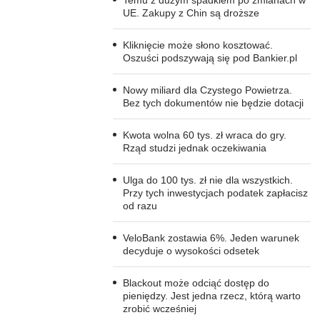
Temu z dużym spadkiem po zmianach w
UE. Zakupy z Chin są droższe
Kliknięcie może słono kosztować.
Oszuści podszywają się pod Bankier.pl
Nowy miliard dla Czystego Powietrza.
Bez tych dokumentów nie będzie dotacji
Kwota wolna 60 tys. zł wraca do gry.
Rząd studzi jednak oczekiwania
Ulga do 100 tys. zł nie dla wszystkich.
Przy tych inwestycjach podatek zapłacisz
od razu
VeloBank zostawia 6%. Jeden warunek
decyduje o wysokości odsetek
Blackout może odciąć dostęp do
pieniędzy. Jest jedna rzecz, którą warto
zrobić wcześniej