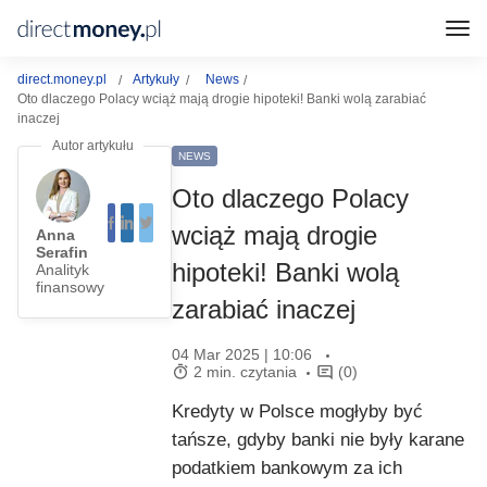
direct.money.pl
Artykuły
News
Oto dlaczego Polacy wciąż mają drogie hipoteki! Banki wolą zarabiać
inaczej
NEWS
Oto dlaczego Polacy
wciąż mają drogie
Anna
Serafin
hipoteki! Banki wolą
Analityk
finansowy
zarabiać inaczej
04 Mar 2025 | 10:06
2 min. czytania
(0)
Kredyty w Polsce mogłyby być
tańsze, gdyby banki nie były karane
podatkiem bankowym za ich