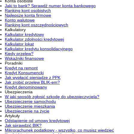
Konta osobiste
Jaki to bank? Sprawdź numer konta bankowego
Ranking kont osobistych
Najlepsze konta firmowe
Konto walutowe
Ranking kont oszczędnościowych
Kalkulatory
Kalkulator kredytowy
Kalkulator zdolności kredytowej
Kalkulator lokat
Kalkulator kredytu konsolidacyjnego
Kiedy przelew?
Wskaźniki finansowe
Poradniki
Kredyt na remont
Kredyt Konsumencki
Jak wypłacić pieniądze z PPK
Jak zrobić przelew BLIK-em?
Kredyt denominowany
Ubezpieczenia
W jaki sposób zgłosić szkodę do ubezpieczyciela?
Ubezpieczenie samochodu
Ubezpieczenie mieszkania
Ubezpieczenie na życie
Artykuły
Odstąpienie od umowy kredytowej
Jak sprawdzić BIK?
Mikrorachunek podatkowy - wszystko, co musisz wiedzieć