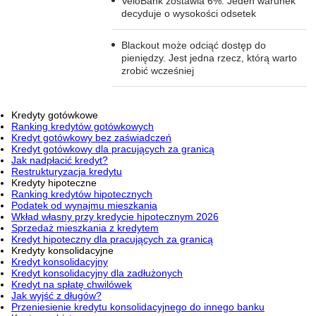
VeloBank zostawia 6%. Jeden warunek
decyduje o wysokości odsetek
Blackout może odciąć dostęp do
pieniędzy. Jest jedna rzecz, którą warto
zrobić wcześniej
Kredyty gotówkowe
Ranking kredytów gotówkowych
Kredyt gotówkowy bez zaświadczeń
Kredyt gotówkowy dla pracujących za granicą
Jak nadpłacić kredyt?
Restrukturyzacja kredytu
Kredyty hipoteczne
Ranking kredytów hipotecznych
Podatek od wynajmu mieszkania
Wkład własny przy kredycie hipotecznym 2026
Sprzedaż mieszkania z kredytem
Kredyt hipoteczny dla pracujących za granicą
Kredyty konsolidacyjne
Kredyt konsolidacyjny
Kredyt konsolidacyjny dla zadłużonych
Kredyt na spłatę chwilówek
Jak wyjść z długów?
Przeniesienie kredytu konsolidacyjnego do innego banku