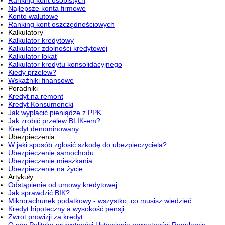
Ranking kont osobistych
Najlepsze konta firmowe
Konto walutowe
Ranking kont oszczędnościowych
Kalkulatory
Kalkulator kredytowy
Kalkulator zdolności kredytowej
Kalkulator lokat
Kalkulator kredytu konsolidacyjnego
Kiedy przelew?
Wskaźniki finansowe
Poradniki
Kredyt na remont
Kredyt Konsumencki
Jak wypłacić pieniądze z PPK
Jak zrobić przelew BLIK-em?
Kredyt denominowany
Ubezpieczenia
W jaki sposób zgłosić szkodę do ubezpieczyciela?
Ubezpieczenie samochodu
Ubezpieczenie mieszkania
Ubezpieczenie na życie
Artykuły
Odstąpienie od umowy kredytowej
Jak sprawdzić BIK?
Mikrorachunek podatkowy - wszystko, co musisz wiedzieć
Kredyt hipoteczny a wysokość pensji
Zwrot prowizji za kredyt