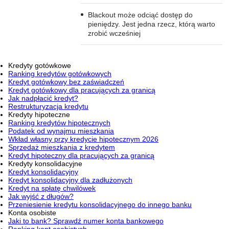
Blackout może odciąć dostęp do
pieniędzy. Jest jedna rzecz, którą warto
zrobić wcześniej
Kredyty gotówkowe
Ranking kredytów gotówkowych
Kredyt gotówkowy bez zaświadczeń
Kredyt gotówkowy dla pracujących za granicą
Jak nadpłacić kredyt?
Restrukturyzacja kredytu
Kredyty hipoteczne
Ranking kredytów hipotecznych
Podatek od wynajmu mieszkania
Wkład własny przy kredycie hipotecznym 2026
Sprzedaż mieszkania z kredytem
Kredyt hipoteczny dla pracujących za granicą
Kredyty konsolidacyjne
Kredyt konsolidacyjny
Kredyt konsolidacyjny dla zadłużonych
Kredyt na spłatę chwilówek
Jak wyjść z długów?
Przeniesienie kredytu konsolidacyjnego do innego banku
Konta osobiste
Jaki to bank? Sprawdź numer konta bankowego