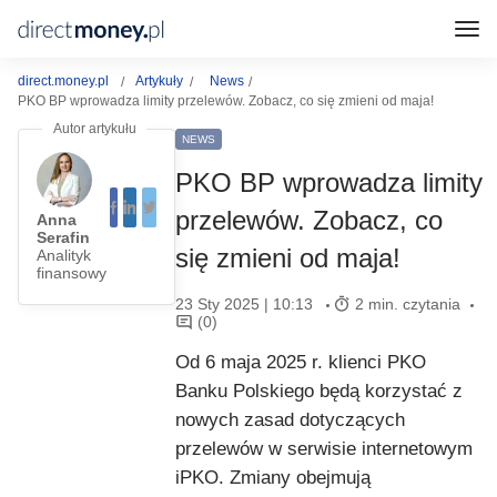
direct.money.pl
Artykuły
News
PKO BP wprowadza limity przelewów. Zobacz, co się zmieni od maja!
NEWS
PKO BP wprowadza limity
przelewów. Zobacz, co
Anna
Serafin
się zmieni od maja!
Analityk
finansowy
23 Sty 2025 | 10:13
2 min. czytania
(0)
Od 6 maja 2025 r. klienci PKO
Banku Polskiego będą korzystać z
nowych zasad dotyczących
przelewów w serwisie internetowym
iPKO. Zmiany obejmują