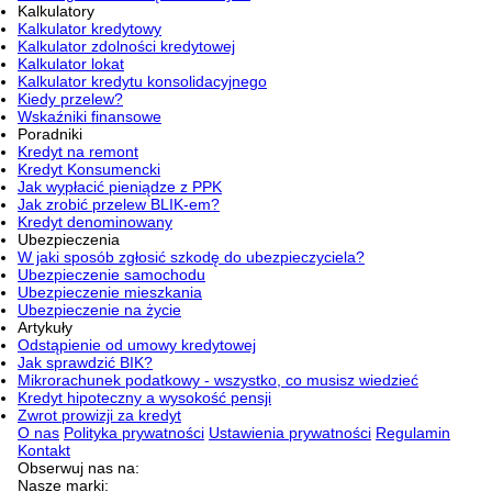
Kalkulatory
Kalkulator kredytowy
Kalkulator zdolności kredytowej
Kalkulator lokat
Kalkulator kredytu konsolidacyjnego
Kiedy przelew?
Wskaźniki finansowe
Poradniki
Kredyt na remont
Kredyt Konsumencki
Jak wypłacić pieniądze z PPK
Jak zrobić przelew BLIK-em?
Kredyt denominowany
Ubezpieczenia
W jaki sposób zgłosić szkodę do ubezpieczyciela?
Ubezpieczenie samochodu
Ubezpieczenie mieszkania
Ubezpieczenie na życie
Artykuły
Odstąpienie od umowy kredytowej
Jak sprawdzić BIK?
Mikrorachunek podatkowy - wszystko, co musisz wiedzieć
Kredyt hipoteczny a wysokość pensji
Zwrot prowizji za kredyt
O nas
Polityka prywatności
Ustawienia prywatności
Regulamin
Kontakt
Obserwuj nas na:
Nasze marki: