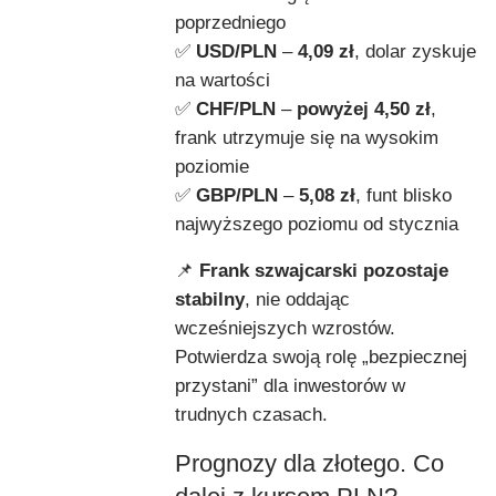
poprzedniego
✅
USD/PLN
–
4,09 zł
, dolar zyskuje
na wartości
✅
CHF/PLN
–
powyżej 4,50 zł
,
frank utrzymuje się na wysokim
poziomie
✅
GBP/PLN
–
5,08 zł
, funt blisko
najwyższego poziomu od stycznia
📌
Frank szwajcarski pozostaje
stabilny
, nie oddając
wcześniejszych wzrostów.
Potwierdza swoją rolę „bezpiecznej
przystani” dla inwestorów w
trudnych czasach.
Prognozy dla złotego. Co