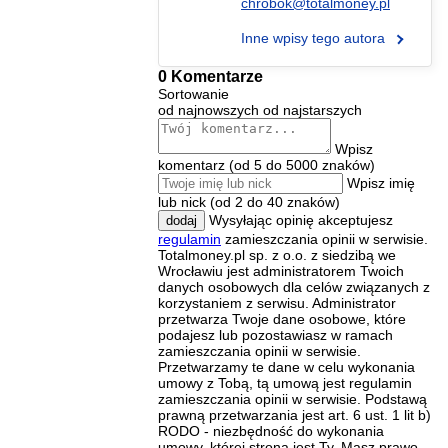
chrobok@totalmoney.pl
Inne wpisy tego autora
0 Komentarze
Sortowanie
od najnowszych
od najstarszych
Wpisz
komentarz (od 5 do 5000 znaków)
Wpisz imię
lub nick (od 2 do 40 znaków)
Wysyłając opinię akceptujesz
dodaj
regulamin
zamieszczania opinii w serwisie.
Totalmoney.pl sp. z o.o. z siedzibą we
Wrocławiu jest administratorem Twoich
danych osobowych dla celów związanych z
korzystaniem z serwisu. Administrator
przetwarza Twoje dane osobowe, które
podajesz lub pozostawiasz w ramach
zamieszczania opinii w serwisie.
Przetwarzamy te dane w celu wykonania
umowy z Tobą, tą umową jest regulamin
zamieszczania opinii w serwisie. Podstawą
prawną przetwarzania jest art. 6 ust. 1 lit b)
RODO - niezbędność do wykonania
umowy, której stroną jest Ty. Masz prawo