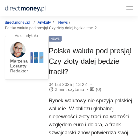
direct.money.pl
Artykuły
News
Polska waluta pod presją! Czy złoty dalej będzie tracił?
NEWS
Polska waluta pod presją!
Czy złoty dalej będzie
Marzena
Loranty
tracił?
Redaktor
04 Lut 2025 | 13:22
2 min. czytania
(0)
Rynek walutowy nie sprzyja polskiej
walucie. W obliczu globalnej
niepewności złoty traci na wartości
względem euro i dolara, a frank
szwajcarski znów potwierdza swój