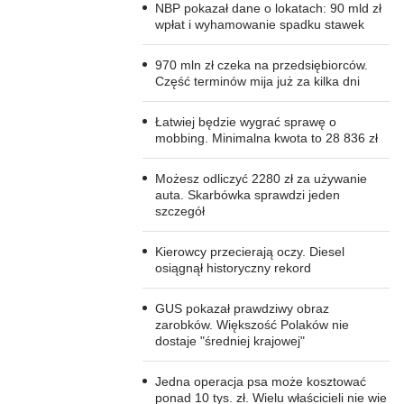
NBP pokazał dane o lokatach: 90 mld zł
wpłat i wyhamowanie spadku stawek
970 mln zł czeka na przedsiębiorców.
Część terminów mija już za kilka dni
Łatwiej będzie wygrać sprawę o
mobbing. Minimalna kwota to 28 836 zł
Możesz odliczyć 2280 zł za używanie
auta. Skarbówka sprawdzi jeden
szczegół
Kierowcy przecierają oczy. Diesel
osiągnął historyczny rekord
GUS pokazał prawdziwy obraz
zarobków. Większość Polaków nie
dostaje "średniej krajowej"
Jedna operacja psa może kosztować
ponad 10 tys. zł. Wielu właścicieli nie wie