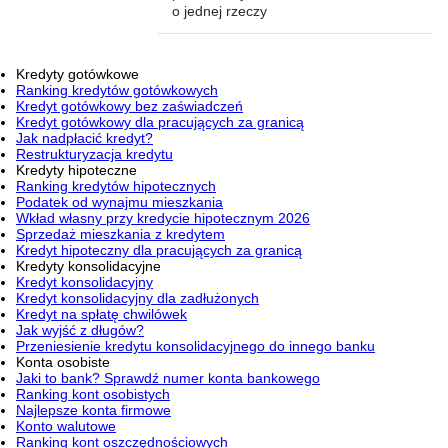
o jednej rzeczy
Kredyty gotówkowe
Ranking kredytów gotówkowych
Kredyt gotówkowy bez zaświadczeń
Kredyt gotówkowy dla pracujących za granicą
Jak nadpłacić kredyt?
Restrukturyzacja kredytu
Kredyty hipoteczne
Ranking kredytów hipotecznych
Podatek od wynajmu mieszkania
Wkład własny przy kredycie hipotecznym 2026
Sprzedaż mieszkania z kredytem
Kredyt hipoteczny dla pracujących za granicą
Kredyty konsolidacyjne
Kredyt konsolidacyjny
Kredyt konsolidacyjny dla zadłużonych
Kredyt na spłatę chwilówek
Jak wyjść z długów?
Przeniesienie kredytu konsolidacyjnego do innego banku
Konta osobiste
Jaki to bank? Sprawdź numer konta bankowego
Ranking kont osobistych
Najlepsze konta firmowe
Konto walutowe
Ranking kont oszczędnościowych