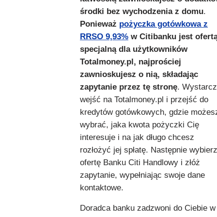
środki bez wychodzenia z domu
.
Ponieważ
pożyczka gotówkowa z
RRSO 9,93%
w Citibanku jest ofert
specjalną dla użytkowników
Totalmoney.pl, najprościej
zawnioskujesz o nią, składając
zapytanie przez tę stronę
. Wystarc
wejść na Totalmoney.pl i przejść do
kredytów gotówkowych, gdzie możes
wybrać, jaka kwota pożyczki Cię
interesuje i na jak długo chcesz
rozłożyć jej spłatę. Następnie wybier
ofertę Banku Citi Handlowy i złóż
zapytanie, wypełniając swoje dane
kontaktowe.
Doradca banku zadzwoni do Ciebie w