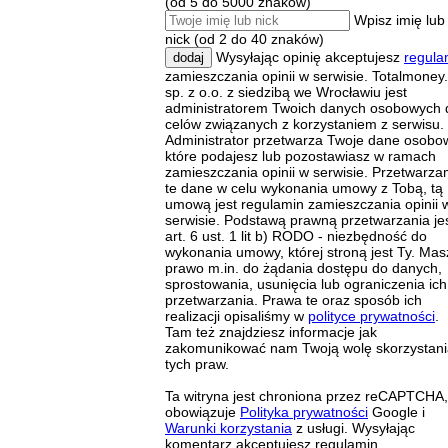
(od 5 do 5000 znaków)
Wpisz imię lub
nick (od 2 do 40 znaków)
Wysyłając opinię akceptujesz
regula
dodaj
zamieszczania opinii w serwisie. Totalmoney.
sp. z o.o. z siedzibą we Wrocławiu jest
administratorem Twoich danych osobowych 
celów związanych z korzystaniem z serwisu.
Administrator przetwarza Twoje dane osobo
które podajesz lub pozostawiasz w ramach
zamieszczania opinii w serwisie. Przetwarz
te dane w celu wykonania umowy z Tobą, tą
umową jest regulamin zamieszczania opinii 
serwisie. Podstawą prawną przetwarzania je
art. 6 ust. 1 lit b) RODO - niezbędność do
wykonania umowy, której stroną jest Ty. Mas
prawo m.in. do żądania dostępu do danych,
sprostowania, usunięcia lub ograniczenia ich
przetwarzania. Prawa te oraz sposób ich
realizacji opisaliśmy w
polityce prywatności
.
Tam też znajdziesz informacje jak
zakomunikować nam Twoją wolę skorzystani
tych praw.
Ta witryna jest chroniona przez reCAPTCHA,
obowiązuje
Polityka prywatności
Google i
Warunki korzystania
z usługi. Wysyłając
komentarz akceptujesz regulamin