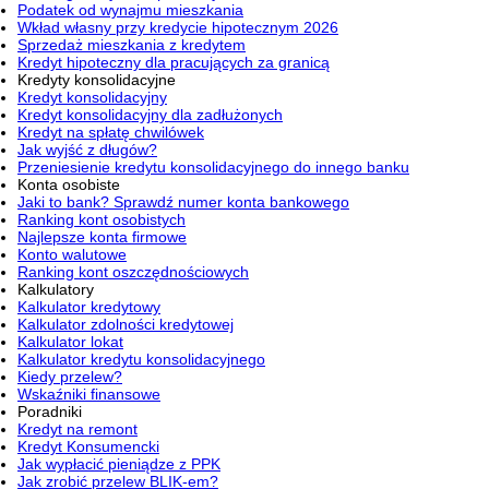
Podatek od wynajmu mieszkania
Wkład własny przy kredycie hipotecznym 2026
Sprzedaż mieszkania z kredytem
Kredyt hipoteczny dla pracujących za granicą
Kredyty konsolidacyjne
Kredyt konsolidacyjny
Kredyt konsolidacyjny dla zadłużonych
Kredyt na spłatę chwilówek
Jak wyjść z długów?
Przeniesienie kredytu konsolidacyjnego do innego banku
Konta osobiste
Jaki to bank? Sprawdź numer konta bankowego
Ranking kont osobistych
Najlepsze konta firmowe
Konto walutowe
Ranking kont oszczędnościowych
Kalkulatory
Kalkulator kredytowy
Kalkulator zdolności kredytowej
Kalkulator lokat
Kalkulator kredytu konsolidacyjnego
Kiedy przelew?
Wskaźniki finansowe
Poradniki
Kredyt na remont
Kredyt Konsumencki
Jak wypłacić pieniądze z PPK
Jak zrobić przelew BLIK-em?