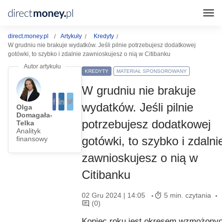
direct.money.pl
Artykuły
Kredyty
W grudniu nie brakuje wydatków. Jeśli pilnie potrzebujesz dodatkowej
gotówki, to szybko i zdalnie zawnioskujesz o nią w Citibanku
KREDYTY
MATERIAŁ SPONSOROWANY
W grudniu nie brakuje
wydatków. Jeśli pilnie
Olga
Domagała-
potrzebujesz dodatkowej
Telka
Analityk
gotówki, to szybko i zdalni
finansowy
zawnioskujesz o nią w
Citibanku
02 Gru 2024 | 14:05
5 min. czytania
(0)
Koniec roku jest okresem wzmożony