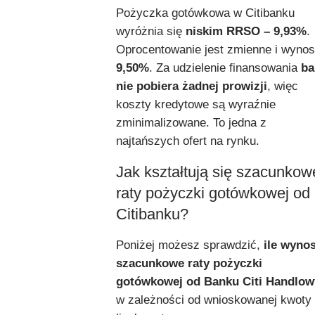
Pożyczka gotówkowa w Citibanku
wyróżnia się
niskim RRSO – 9,93%
.
Oprocentowanie jest zmienne i wynos
9,50%
. Za udzielenie finansowania
ba
nie pobiera żadnej prowizji
, więc
koszty kredytowe są wyraźnie
zminimalizowane. To jedna z
najtańszych ofert na rynku.
Jak kształtują się szacunkow
raty pożyczki gotówkowej od
Citibanku?
Poniżej możesz sprawdzić,
ile wyno
szacunkowe raty pożyczki
gotówkowej od Banku Citi Handlow
w zależności od wnioskowanej kwoty 