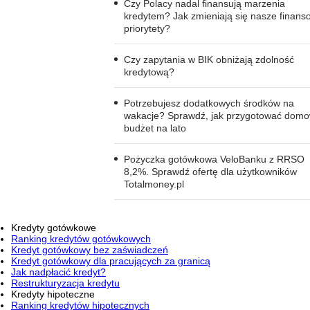
Czy Polacy nadal finansują marzenia
kredytem? Jak zmieniają się nasze finans
priorytety?
Czy zapytania w BIK obniżają zdolność
kredytową?
Potrzebujesz dodatkowych środków na
wakacje? Sprawdź, jak przygotować dom
budżet na lato
Pożyczka gotówkowa VeloBanku z RRSO
8,2%. Sprawdź ofertę dla użytkowników
Totalmoney.pl
Kredyty gotówkowe
Ranking kredytów gotówkowych
Kredyt gotówkowy bez zaświadczeń
Kredyt gotówkowy dla pracujących za granicą
Jak nadpłacić kredyt?
Restrukturyzacja kredytu
Kredyty hipoteczne
Ranking kredytów hipotecznych