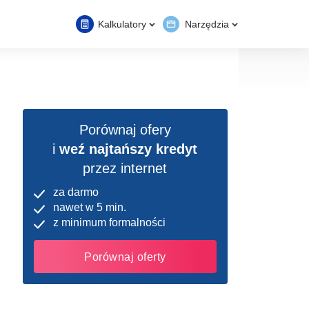
Kalkulatory
Narzędzia
Porównaj ofery
i
weź najtańszy kredyt
przez internet
za darmo
nawet w 5 min.
z minimum formalności
Porównaj oferty