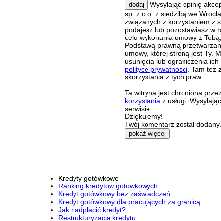
Wysyłając opinię akce
dodaj
sp. z o.o. z siedzibą we Wroc
związanych z korzystaniem z s
podajesz lub pozostawiasz w r
celu wykonania umowy z Tobą, 
Podstawą prawną przetwarzania
umowy, której stroną jest Ty.
usunięcia lub ograniczenia ich
polityce prywatności
. Tam też 
skorzystania z tych praw.
Ta witryna jest chroniona pr
korzystania
z usługi. Wysyłają
serwisie.
Dziękujemy!
Twój komentarz został dodany. 
pokaż więcej
Kredyty gotówkowe
Ranking kredytów gotówkowych
Kredyt gotówkowy bez zaświadczeń
Kredyt gotówkowy dla pracujących za granicą
Jak nadpłacić kredyt?
Restrukturyzacja kredytu