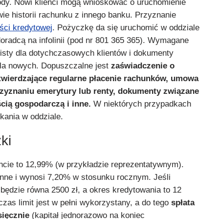
ody. Nowi klienci mogą wnioskować o uruchomienie
wie historii rachunku z innego banku. Przyznanie
ści kredytowej
. Pożyczkę da się uruchomić w oddziale
oradcą na infolinii (pod nr 801 365 365). Wymagane
sty dla dotychczasowych klientów i dokumenty
la nowych. Dopuszczalne jest
zaświadczenie o
otwierdzające regularne płacenie rachunków, umowa
rzyznaniu emerytury lub renty, dokumenty związane
cią gospodarczą i inne.
W niektórych przypadkach
ania w oddziale.
ki
cie to 12,99% (w przykładzie reprezentatywnym).
nne i wynosi 7,20% w stosunku rocznym. Jeśli
będzie równa 2500 zł, a okres kredytowania to 12
czas limit jest w pełni wykorzystany, a do tego
spłata
sięcznie
(kapitał jednorazowo na koniec