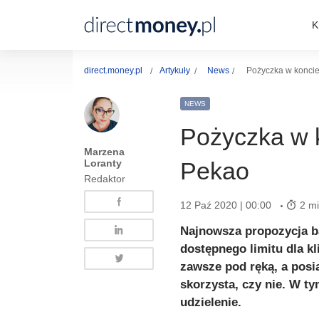
K
direct.money.pl
Artykuły
News
Pożyczka w koncie
NEWS
Pożyczka w k
Marzena
Loranty
Pekao
Redaktor
12 Paź 2020 | 00:00
2 mi
Najnowsza propozycja b
dostępnego limitu dla k
zawsze pod ręką, a posi
skorzysta, czy nie. W t
udzielenie.