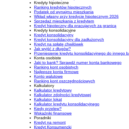
Kredyty hipoteczne
Ranking kredytów hipotecznych
Podatek od wynajmu mieszkania
Wkład własny przy kredycie hipotecznym 2026
Sprzedaż mieszkania z kredytem
Kredyt hipoteczny dla pracujących za granicą
Kredyty konsolidacyjne
Kredyt konsolidacyjny
Kredyt konsolidacyjny dla zadłużonych
Kredyt na spłatę chwilówek
Jak wyjść z długów?
Przeniesienie kredytu konsolidacyjnego do innego 
Konta osobiste
Jaki to bank? Sprawdź numer konta bankowego
Ranking kont osobistych
Najlepsze konta firmowe
Konto walutowe
Ranking kont oszczędnościowych
Kalkulatory
Kalkulator kredytowy
Kalkulator zdolności kredytowej
Kalkulator lokat
Kalkulator kredytu konsolidacyjnego
Kiedy przelew?
Wskaźniki finansowe
Poradniki
Kredyt na remont
Kredyt Konsumencki