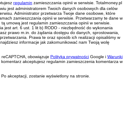
ptujesz
regulamin
zamieszczania opinii w serwisie. Totalmoney.pl
ławiu jest administratorem Twoich danych osobowych dla celów
erwisu. Administrator przetwarza Twoje dane osobowe, które
amach zamieszczania opinii w serwisie. Przetwarzamy te dane w
tą umową jest regulamin zamieszczania opinii w serwisie.
 jest art. 6 ust. 1 lit b) RODO - niezbędność do wykonania
 Masz prawo m.in. do żądania dostępu do danych, sprostowania,
 przetwarzania. Prawa te oraz sposób ich realizacji opisaliśmy w
znajdziesz informacje jak zakomunikować nam Twoją wolę
zez reCAPTCHA, obowiązuje
Polityka prywatności
Google i
Warunki
c komentarz akceptujesz regulamin zamieszczenia komentarza w
Po akceptacji, zostanie wyświetlony na stronie.