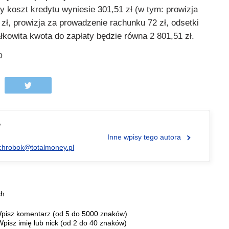
ty koszt kredytu wyniesie 301,51 zł (w tym: prowizja
 zł, prowizja za prowadzenie rachunku 72 zł, odsetki
łkowita kwota do zapłaty będzie równa 2 801,51 zł.
0
y
Inne wpisy tego autora
chrobok@totalmoney.pl
ch
pisz komentarz (od 5 do 5000 znaków)
Wpisz imię lub nick (od 2 do 40 znaków)