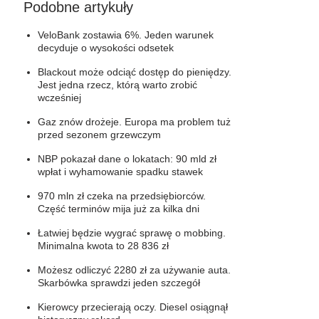
Podobne artykuły
VeloBank zostawia 6%. Jeden warunek
decyduje o wysokości odsetek
Blackout może odciąć dostęp do pieniędzy.
Jest jedna rzecz, którą warto zrobić
wcześniej
Gaz znów drożeje. Europa ma problem tuż
przed sezonem grzewczym
NBP pokazał dane o lokatach: 90 mld zł
wpłat i wyhamowanie spadku stawek
970 mln zł czeka na przedsiębiorców.
Część terminów mija już za kilka dni
Łatwiej będzie wygrać sprawę o mobbing.
Minimalna kwota to 28 836 zł
Możesz odliczyć 2280 zł za używanie auta.
Skarbówka sprawdzi jeden szczegół
Kierowcy przecierają oczy. Diesel osiągnął