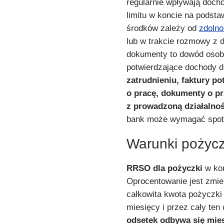
regularnie wpływają doch
limitu w koncie na podsta
środków zależy od
zdolno
lub w trakcie rozmowy z d
dokumenty to dowód osobi
potwierdzające dochody d
zatrudnieniu, faktury p
o pracę, dokumenty o p
z prowadzoną działalnoś
bank może wymagać spotk
Warunki pożycz
RRSO dla pożyczki
w kon
Oprocentowanie jest zmie
całkowita kwota pożyczki 
miesięcy i przez cały ten 
odsetek odbywa się mie