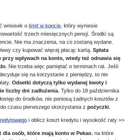
yć wniosek o
limit w koncie
, który wyniesie
nowartość trzech miesięcznych pensji. Środki są
cie. Nie ma znaczenia, na co zostaną wydane.
lewy czy kupować więcej płacąc kartą.
Spłata
 przy wpływach na konto, wtedy też odnawia się
do.
Nie trzeba więc pamiętać o terminach rat. Jeśli
ecyduje się na korzystanie z pieniędzy, to nie
łaty.
Odsetki dotyczą tylko wydanej kwoty i
e liczby dni zadłużenia.
Tylko do 18 października
 dostęp do środków, nie poniosą żadnych kosztów z
u do czasu pierwszego skorzystania z
pożyczki
.
kredytowego
i oblicz koszt kredytu i wysokość raty >>
t dla osób, które mają konto w Pekao
, na które