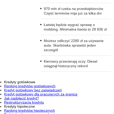
970 mln zł czeka na przedsiębiorców.
Część terminów mija już za kilka dni
Łatwiej będzie wygrać sprawę o
mobbing. Minimalna kwota to 28 836 zł
Możesz odliczyć 2280 zł za używanie
auta. Skarbówka sprawdzi jeden
szczegół
Kierowcy przecierają oczy. Diesel
osiągnął historyczny rekord
Kredyty gotówkowe
Ranking kredytów gotówkowych
Kredyt gotówkowy bez zaświadczeń
Kredyt gotówkowy dla pracujących za granicą
Jak nadpłacić kredyt?
Restrukturyzacja kredytu
Kredyty hipoteczne
Ranking kredytów hipotecznych