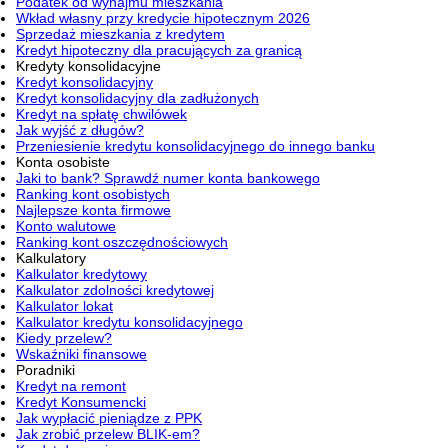
Podatek od wynajmu mieszkania
Wkład własny przy kredycie hipotecznym 2026
Sprzedaż mieszkania z kredytem
Kredyt hipoteczny dla pracujących za granicą
Kredyty konsolidacyjne
Kredyt konsolidacyjny
Kredyt konsolidacyjny dla zadłużonych
Kredyt na spłatę chwilówek
Jak wyjść z długów?
Przeniesienie kredytu konsolidacyjnego do innego banku
Konta osobiste
Jaki to bank? Sprawdź numer konta bankowego
Ranking kont osobistych
Najlepsze konta firmowe
Konto walutowe
Ranking kont oszczędnościowych
Kalkulatory
Kalkulator kredytowy
Kalkulator zdolności kredytowej
Kalkulator lokat
Kalkulator kredytu konsolidacyjnego
Kiedy przelew?
Wskaźniki finansowe
Poradniki
Kredyt na remont
Kredyt Konsumencki
Jak wypłacić pieniądze z PPK
Jak zrobić przelew BLIK-em?