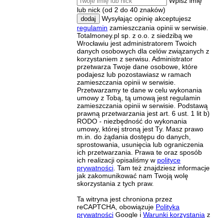
Wpisz imię
lub nick (od 2 do 40 znaków)
Wysyłając opinię akceptujesz
dodaj
regulamin
zamieszczania opinii w serwisie.
Totalmoney.pl sp. z o.o. z siedzibą we
Wrocławiu jest administratorem Twoich
danych osobowych dla celów związanych z
korzystaniem z serwisu. Administrator
przetwarza Twoje dane osobowe, które
podajesz lub pozostawiasz w ramach
zamieszczania opinii w serwisie.
Przetwarzamy te dane w celu wykonania
umowy z Tobą, tą umową jest regulamin
zamieszczania opinii w serwisie. Podstawą
prawną przetwarzania jest art. 6 ust. 1 lit b)
RODO - niezbędność do wykonania
umowy, której stroną jest Ty. Masz prawo
m.in. do żądania dostępu do danych,
sprostowania, usunięcia lub ograniczenia
ich przetwarzania. Prawa te oraz sposób
ich realizacji opisaliśmy w
polityce
prywatności
. Tam też znajdziesz informacje
jak zakomunikować nam Twoją wolę
skorzystania z tych praw.
Ta witryna jest chroniona przez
reCAPTCHA, obowiązuje
Polityka
prywatności
Google i
Warunki korzystania
z