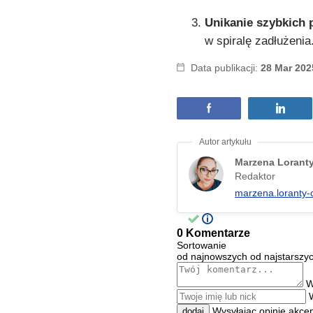
Unikanie szybkich 
w spiralę zadłużenia
Data publikacji:
28 Mar 202
Marzena Lorant
Redaktor
marzena.loranty-
0 Komentarze
Sortowanie
od najnowszych
od najstarszy
W
Wysyłając opinię akce
dodaj