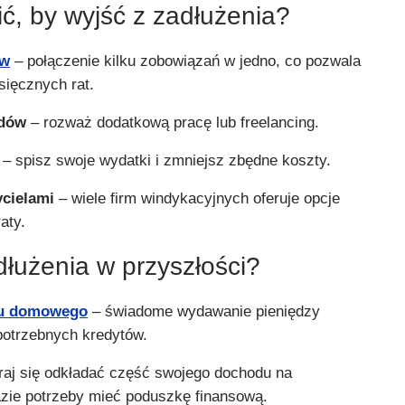
ć, by wyjść z zadłużenia?
ów
– połączenie kilku zobowiązań w jedno, co pozwala
sięcznych rat.
odów
– rozważ dodatkową pracę lub freelancing.
– spisz swoje wydatki i zmniejsz zbędne koszty.
ycielami
– wiele firm windykacyjnych oferuje opcje
aty.
dłużenia w przyszłości?
tu domowego
– świadome wydawanie pieniędzy
potrzebnych kredytów.
raj się odkładać część swojego dochodu na
azie potrzeby mieć poduszkę finansową.