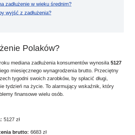
a zadłużenie w wieku średnim?
by wyjść z zadłużenia?
łużenie Polaków?
 roku mediana zadłużenia konsumentów wynosiła
5127
iego miesięcznego wynagrodzenia brutto. Przeciętny
zech tygodni swoich zarobków, by spłacić długi,
ie tydzień na życie. To alarmujący wskaźnik, który
blemy finansowe wielu osób.
:
5127 zł
enia brutto:
6683 zł