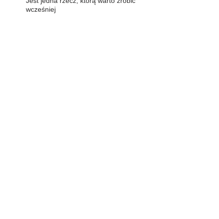
Jest jedna rzecz, którą warto zrobić
wcześniej