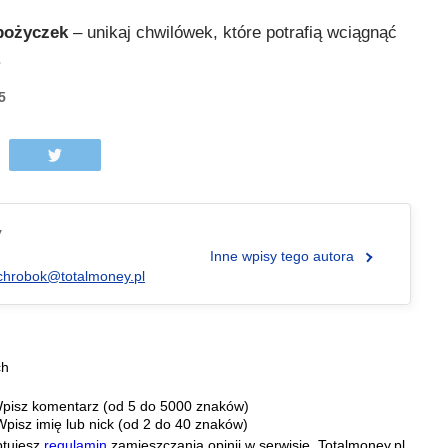
pożyczek
– unikaj chwilówek, które potrafią wciągnąć
.
5
y
Inne wpisy tego autora
chrobok@totalmoney.pl
ch
pisz komentarz (od 5 do 5000 znaków)
Wpisz imię lub nick (od 2 do 40 znaków)
ptujesz
regulamin
zamieszczania opinii w serwisie. Totalmoney.pl