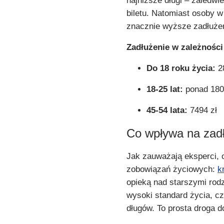
najniższe długi – zaledwi
biletu. Natomiast osoby w
znacznie wyższe zadłuże
Zadłużenie w zależności
Do 18 roku życia:
28
18-25 lat:
ponad 180
45-54 lata:
7494 zł
Co wpływa na zad
Jak zauważają eksperci, 
zobowiązań życiowych:
k
opieką nad starszymi rod
wysoki standard życia, c
długów. To prosta droga do