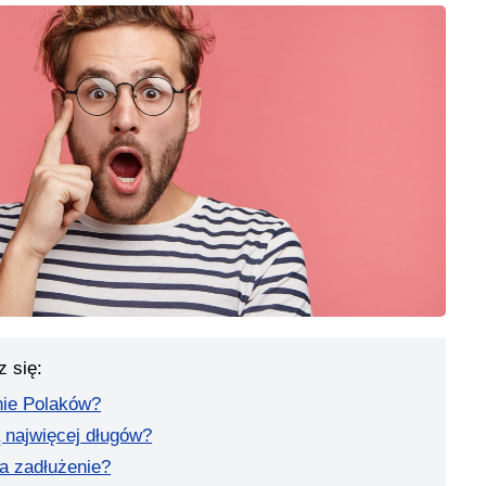
z się:
nie Polaków?
 najwięcej długów?
a zadłużenie?