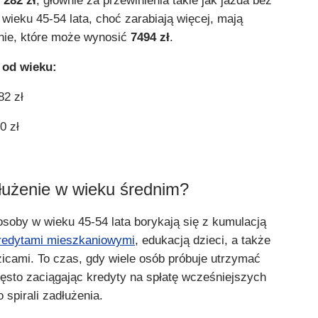
e
282 zł
, głównie za przewinienia takie jak jazda bez
 wieku 45-54 lata, choć zarabiają więcej, mają
nie, które może wynosić
7494 zł
.
 od wieku:
2 zł
0 zł
łużenie w wieku średnim?
osoby w wieku 45-54 lata borykają się z kumulacją
redytami mieszkaniowymi
, edukacją dzieci, a także
zicami. To czas, gdy wiele osób próbuje utrzymać
zęsto zaciągając kredyty na spłatę wcześniejszych
 spirali zadłużenia.