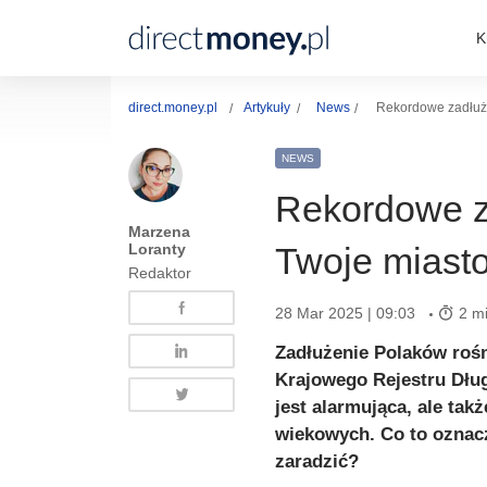
K
direct.money.pl
Artykuły
News
Rekordowe zadłużen
NEWS
Rekordowe z
Marzena
Loranty
Twoje miasto 
Redaktor
28 Mar 2025 | 09:03
2 mi
Zadłużenie Polaków rośn
Krajowego Rejestru Dług
jest alarmująca, ale ta
wiekowych. Co to oznacz
zaradzić?