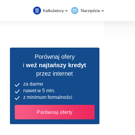
Kalkulatory
Narzędzia
Porównaj ofery
i
weź najtańszy kredyt
przez internet
za darmo
nawet w 5 min.
z minimum formalności
Porównaj oferty