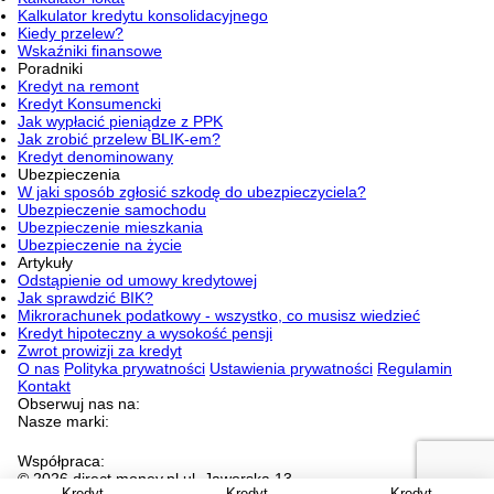
Kalkulator kredytu konsolidacyjnego
Kiedy przelew?
Wskaźniki finansowe
Poradniki
Kredyt na remont
Kredyt Konsumencki
Jak wypłacić pieniądze z PPK
Jak zrobić przelew BLIK-em?
Kredyt denominowany
Ubezpieczenia
W jaki sposób zgłosić szkodę do ubezpieczyciela?
Ubezpieczenie samochodu
Ubezpieczenie mieszkania
Ubezpieczenie na życie
Artykuły
Odstąpienie od umowy kredytowej
Jak sprawdzić BIK?
Mikrorachunek podatkowy - wszystko, co musisz wiedzieć
Kredyt hipoteczny a wysokość pensji
Zwrot prowizji za kredyt
O nas
Polityka prywatności
Ustawienia prywatności
Regulamin
Kontakt
Obserwuj nas na:
Nasze marki:
Współpraca:
© 2026 direct.money.pl ul. Jaworska 13,
Kredyt
Kredyt
Kredyt