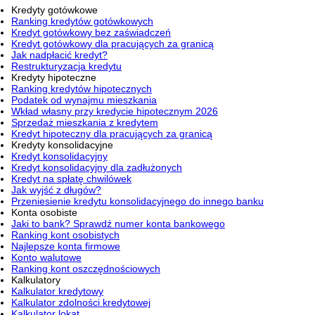
Kredyty gotówkowe
Ranking kredytów gotówkowych
Kredyt gotówkowy bez zaświadczeń
Kredyt gotówkowy dla pracujących za granicą
Jak nadpłacić kredyt?
Restrukturyzacja kredytu
Kredyty hipoteczne
Ranking kredytów hipotecznych
Podatek od wynajmu mieszkania
Wkład własny przy kredycie hipotecznym 2026
Sprzedaż mieszkania z kredytem
Kredyt hipoteczny dla pracujących za granicą
Kredyty konsolidacyjne
Kredyt konsolidacyjny
Kredyt konsolidacyjny dla zadłużonych
Kredyt na spłatę chwilówek
Jak wyjść z długów?
Przeniesienie kredytu konsolidacyjnego do innego banku
Konta osobiste
Jaki to bank? Sprawdź numer konta bankowego
Ranking kont osobistych
Najlepsze konta firmowe
Konto walutowe
Ranking kont oszczędnościowych
Kalkulatory
Kalkulator kredytowy
Kalkulator zdolności kredytowej
Kalkulator lokat