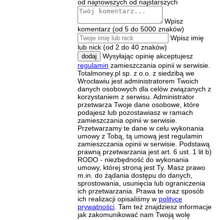
od najnowszych
od najstarszych
Wpisz
komentarz (od 5 do 5000 znaków)
Wpisz imię
lub nick (od 2 do 40 znaków)
Wysyłając opinię akceptujesz
dodaj
regulamin
zamieszczania opinii w serwisie.
Totalmoney.pl sp. z o.o. z siedzibą we
Wrocławiu jest administratorem Twoich
danych osobowych dla celów związanych z
korzystaniem z serwisu. Administrator
przetwarza Twoje dane osobowe, które
podajesz lub pozostawiasz w ramach
zamieszczania opinii w serwisie.
Przetwarzamy te dane w celu wykonania
umowy z Tobą, tą umową jest regulamin
zamieszczania opinii w serwisie. Podstawą
prawną przetwarzania jest art. 6 ust. 1 lit b)
RODO - niezbędność do wykonania
umowy, której stroną jest Ty. Masz prawo
m.in. do żądania dostępu do danych,
sprostowania, usunięcia lub ograniczenia
ich przetwarzania. Prawa te oraz sposób
ich realizacji opisaliśmy w
polityce
prywatności
. Tam też znajdziesz informacje
jak zakomunikować nam Twoją wolę