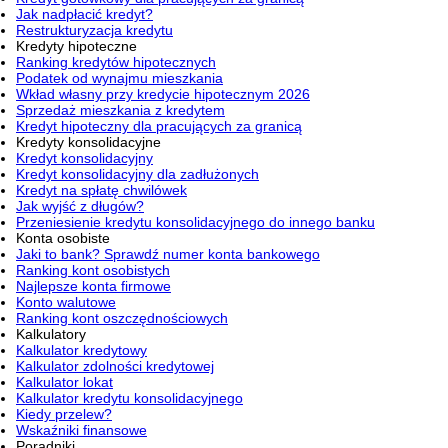
Jak nadpłacić kredyt?
Restrukturyzacja kredytu
Kredyty hipoteczne
Ranking kredytów hipotecznych
Podatek od wynajmu mieszkania
Wkład własny przy kredycie hipotecznym 2026
Sprzedaż mieszkania z kredytem
Kredyt hipoteczny dla pracujących za granicą
Kredyty konsolidacyjne
Kredyt konsolidacyjny
Kredyt konsolidacyjny dla zadłużonych
Kredyt na spłatę chwilówek
Jak wyjść z długów?
Przeniesienie kredytu konsolidacyjnego do innego banku
Konta osobiste
Jaki to bank? Sprawdź numer konta bankowego
Ranking kont osobistych
Najlepsze konta firmowe
Konto walutowe
Ranking kont oszczędnościowych
Kalkulatory
Kalkulator kredytowy
Kalkulator zdolności kredytowej
Kalkulator lokat
Kalkulator kredytu konsolidacyjnego
Kiedy przelew?
Wskaźniki finansowe
Poradniki