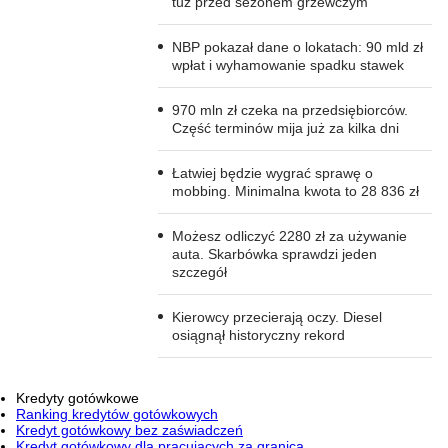
tuż przed sezonem grzewczym
NBP pokazał dane o lokatach: 90 mld zł
wpłat i wyhamowanie spadku stawek
970 mln zł czeka na przedsiębiorców.
Część terminów mija już za kilka dni
Łatwiej będzie wygrać sprawę o
mobbing. Minimalna kwota to 28 836 zł
Możesz odliczyć 2280 zł za używanie
auta. Skarbówka sprawdzi jeden
szczegół
Kierowcy przecierają oczy. Diesel
osiągnął historyczny rekord
Kredyty gotówkowe
Ranking kredytów gotówkowych
Kredyt gotówkowy bez zaświadczeń
Kredyt gotówkowy dla pracujących za granicą