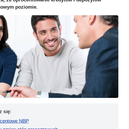
sowym poziomie.
z się:
rocentowe NBP