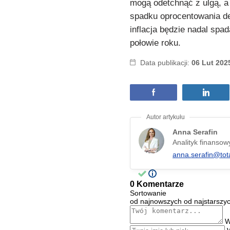
mogą odetchnąć z ulgą, 
spadku oprocentowania de
inflacja będzie nadal spa
połowie roku.
Data publikacji:
06 Lut 202
Anna Serafin
Analityk finansow
anna.serafin@tot
0 Komentarze
Sortowanie
od najnowszych
od najstarszy
W