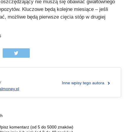
a oszczędzający nie muszą się obawiać gwałtownego
pozytów. Kluczowe będą kolejne miesiące – jeśli
dać, możliwe będą pierwsze cięcia stóp w drugiej
5
y
Inne wpisy tego autora
almoney.pl
ch
pisz komentarz (od 5 do 5000 znaków)