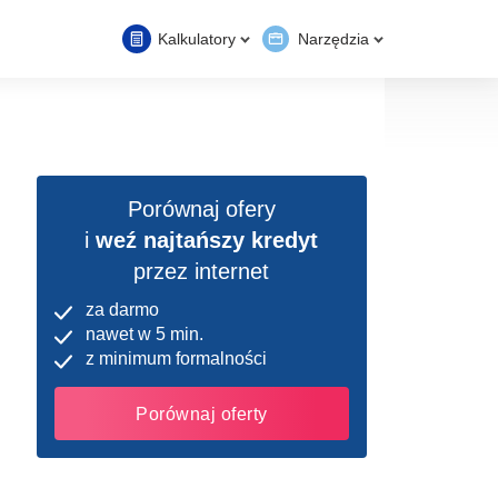
Kalkulatory
Narzędzia
Porównaj ofery
i
weź najtańszy kredyt
przez internet
za darmo
nawet w 5 min.
z minimum formalności
Porównaj oferty