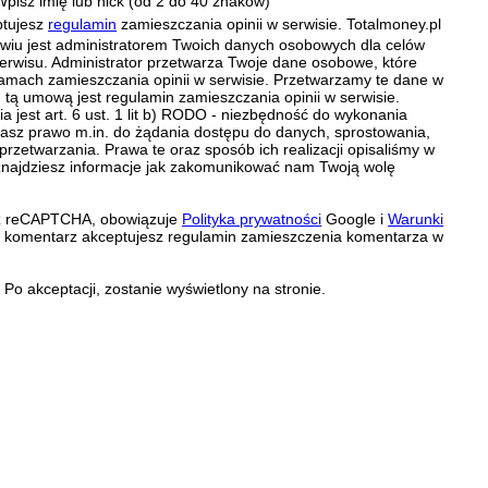
Wpisz imię lub nick (od 2 do 40 znaków)
ptujesz
regulamin
zamieszczania opinii w serwisie. Totalmoney.pl
ławiu jest administratorem Twoich danych osobowych dla celów
erwisu. Administrator przetwarza Twoje dane osobowe, które
amach zamieszczania opinii w serwisie. Przetwarzamy te dane w
tą umową jest regulamin zamieszczania opinii w serwisie.
 jest art. 6 ust. 1 lit b) RODO - niezbędność do wykonania
 Masz prawo m.in. do żądania dostępu do danych, sprostowania,
 przetwarzania. Prawa te oraz sposób ich realizacji opisaliśmy w
znajdziesz informacje jak zakomunikować nam Twoją wolę
zez reCAPTCHA, obowiązuje
Polityka prywatności
Google i
Warunki
c komentarz akceptujesz regulamin zamieszczenia komentarza w
Po akceptacji, zostanie wyświetlony na stronie.