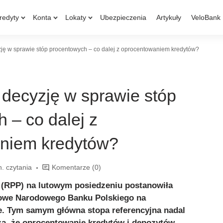
redyty
Konta
Lokaty
Ubezpieczenia
Artykuły
VeloBank
ję w sprawie stóp procentowych – co dalej z oprocentowaniem kredytów?
decyzję w sprawie stóp
 – co dalej z
niem kredytów?
n. czytania
Komentarze
(0)
j (RPP) na lutowym posiedzeniu postanowiła
towe Narodowego Banku Polskiego na
. Tym samym główna stopa referencyjna nadal
za, że oprocentowanie kredytów i depozytów