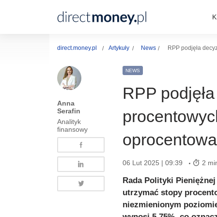
K
direct.money.pl
Artykuły
News
RPP podjęła decyz
NEWS
RPP podjęła 
Anna
Serafin
procentowych
Analityk
finansowy
oprocentowa
06 Lut 2025 | 09:39
2 mi
Rada Polityki Pieniężne
utrzymać stopy procen
niezmienionym poziomie
wynosi 5,75%, co oznac