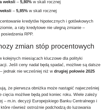
a weksli
–
5,80%
w skali rocznej
weksli
–
5,85%
w skali rocznej
ocentowanie kredytów hipotecznych i gotówkowych
ziomie, a raty kredytowe nie ulegną zmianie –
o posiedzenia RPP.
nozy zmian stóp procentowych
w kolejnych miesiącach kluczowe dla polityki
flacji. Jeśli ceny nadal będą spadać, możliwe są dalsze
– jednak nie wcześniej niż w
drugiej połowie 2025
dują, że pierwsza obniżka może nastąpić najwcześniej
e cięcia możliwe będą pod koniec roku. Wiele zależy
nej – m.in. decyzji Europejskiego Banku Centralnego i
które również ostrożnie podchodzą do luzowania