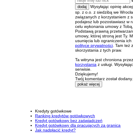
Wysyłając opinię akce
dodaj
sp. z o.o. z siedzibą we Wroc
związanych z korzystaniem z s
podajesz lub pozostawiasz w r
celu wykonania umowy z Tobą, 
Podstawą prawną przetwarzania
umowy, której stroną jest Ty.
usunięcia lub ograniczenia ich
polityce prywatności
. Tam też 
skorzystania z tych praw.
Ta witryna jest chroniona pr
korzystania
z usługi. Wysyłają
serwisie.
Dziękujemy!
Twój komentarz został dodany. 
pokaż więcej
Kredyty gotówkowe
Ranking kredytów gotówkowych
Kredyt gotówkowy bez zaświadczeń
Kredyt gotówkowy dla pracujących za granicą
Jak nadpłacić kredyt?