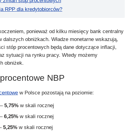
y zmian stóp procentowych
a RPP dla kredytobiorców?
koczeniem, ponieważ od kilku miesięcy bank centralny
w dalszych obniżkach. Władze monetarne wskazują,
ci stóp procentowych będą dane dotyczące inflacji,
az sytuacji na rynku pracy. Wtedy możemy
h obniżek.
y procentowe NBP
ocentowe
w Polsce pozostają na poziomie:
–
5,75%
w skali rocznej
–
6,25%
w skali rocznej
–
5,25%
w skali rocznej