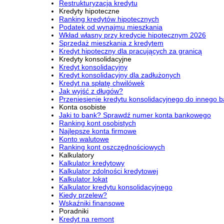
Restrukturyzacja kredytu
Kredyty hipoteczne
Ranking kredytów hipotecznych
Podatek od wynajmu mieszkania
Wkład własny przy kredycie hipotecznym 2026
Sprzedaż mieszkania z kredytem
Kredyt hipoteczny dla pracujących za granicą
Kredyty konsolidacyjne
Kredyt konsolidacyjny
Kredyt konsolidacyjny dla zadłużonych
Kredyt na spłatę chwilówek
Jak wyjść z długów?
Przeniesienie kredytu konsolidacyjnego do innego 
Konta osobiste
Jaki to bank? Sprawdź numer konta bankowego
Ranking kont osobistych
Najlepsze konta firmowe
Konto walutowe
Ranking kont oszczędnościowych
Kalkulatory
Kalkulator kredytowy
Kalkulator zdolności kredytowej
Kalkulator lokat
Kalkulator kredytu konsolidacyjnego
Kiedy przelew?
Wskaźniki finansowe
Poradniki
Kredyt na remont