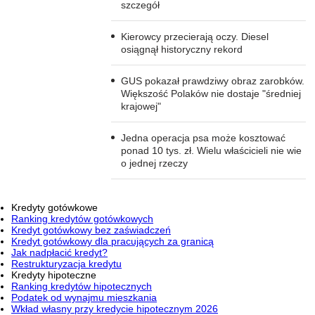
szczegół
Kierowcy przecierają oczy. Diesel
osiągnął historyczny rekord
GUS pokazał prawdziwy obraz zarobków.
Większość Polaków nie dostaje "średniej
krajowej"
Jedna operacja psa może kosztować
ponad 10 tys. zł. Wielu właścicieli nie wie
o jednej rzeczy
Kredyty gotówkowe
Ranking kredytów gotówkowych
Kredyt gotówkowy bez zaświadczeń
Kredyt gotówkowy dla pracujących za granicą
Jak nadpłacić kredyt?
Restrukturyzacja kredytu
Kredyty hipoteczne
Ranking kredytów hipotecznych
Podatek od wynajmu mieszkania
Wkład własny przy kredycie hipotecznym 2026