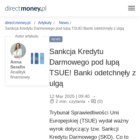
direct.money.pl
Artykuły
News
Sankcja Kredytu Darmowego pod lupą TSUE! Banki odetchnęły z ulgą
NEWS
Sankcja Kredytu
Darmowego pod lupą
Anna
Serafin
TSUE! Banki odetchnęły z
Analityk
finansowy
ulgą
12 Mar 2025 | 09:40
2 min. czytania
(0)
Trybunał Sprawiedliwości Unii
Europejskiej (TSUE) wydał ważny
wyrok dotyczący tzw. Sankcji
Kredytu Darmowego (SKD). Co to