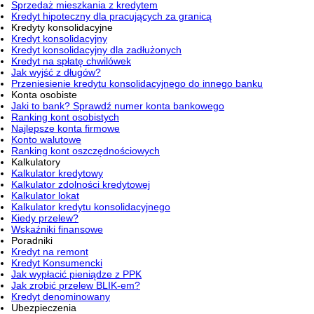
Sprzedaż mieszkania z kredytem
Kredyt hipoteczny dla pracujących za granicą
Kredyty konsolidacyjne
Kredyt konsolidacyjny
Kredyt konsolidacyjny dla zadłużonych
Kredyt na spłatę chwilówek
Jak wyjść z długów?
Przeniesienie kredytu konsolidacyjnego do innego banku
Konta osobiste
Jaki to bank? Sprawdź numer konta bankowego
Ranking kont osobistych
Najlepsze konta firmowe
Konto walutowe
Ranking kont oszczędnościowych
Kalkulatory
Kalkulator kredytowy
Kalkulator zdolności kredytowej
Kalkulator lokat
Kalkulator kredytu konsolidacyjnego
Kiedy przelew?
Wskaźniki finansowe
Poradniki
Kredyt na remont
Kredyt Konsumencki
Jak wypłacić pieniądze z PPK
Jak zrobić przelew BLIK-em?
Kredyt denominowany
Ubezpieczenia