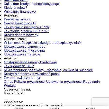
Kalkulator kredytu konsolidacyjnego
Kiedy przelew?
Wskaźniki finansowe
Poradniki
Kredyt na remont
Kredyt Konsumencki
Jak wypłacić pieniądze z PPK
Jak zrobić przelew BLIK-em?
Kredyt denominowany
Ubezpieczenia
W jaki sposób zgłosić szkodę do ubezpieczyciela?
Ubezpieczenie samochodu
Ubezpieczenie mieszkania
Ubezpieczenie na życie
Artykuły
Odstąpienie od umowy kredytowej
Jak sprawdzić BIK?
Mikrorachunek podatkowy - wszystko, co musisz wiedzieć
Kredyt hipoteczny a wysokość pensji
Zwrot prowizji za kredyt
O nas
Polityka prywatności
Ustawienia prywatności
Regulamin
Kontakt
Obserwuj nas na:
Nasze marki:
Współpraca:
© 2026 direct.money.pl ul. Jaworska 13,