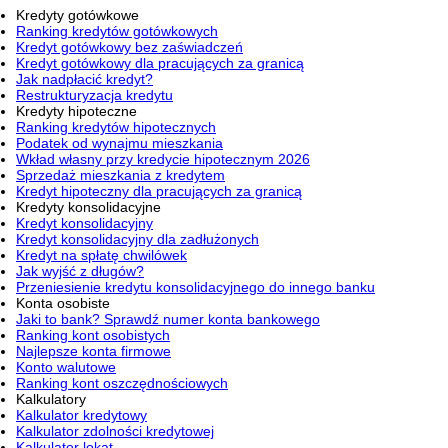
Kredyty gotówkowe
Ranking kredytów gotówkowych
Kredyt gotówkowy bez zaświadczeń
Kredyt gotówkowy dla pracujących za granicą
Jak nadpłacić kredyt?
Restrukturyzacja kredytu
Kredyty hipoteczne
Ranking kredytów hipotecznych
Podatek od wynajmu mieszkania
Wkład własny przy kredycie hipotecznym 2026
Sprzedaż mieszkania z kredytem
Kredyt hipoteczny dla pracujących za granicą
Kredyty konsolidacyjne
Kredyt konsolidacyjny
Kredyt konsolidacyjny dla zadłużonych
Kredyt na spłatę chwilówek
Jak wyjść z długów?
Przeniesienie kredytu konsolidacyjnego do innego banku
Konta osobiste
Jaki to bank? Sprawdź numer konta bankowego
Ranking kont osobistych
Najlepsze konta firmowe
Konto walutowe
Ranking kont oszczędnościowych
Kalkulatory
Kalkulator kredytowy
Kalkulator zdolności kredytowej
Kalkulator lokat