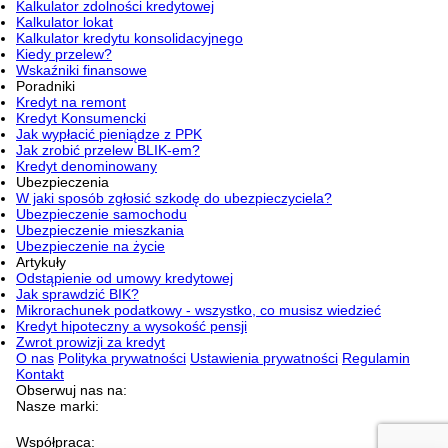
Kalkulator zdolności kredytowej
Kalkulator lokat
Kalkulator kredytu konsolidacyjnego
Kiedy przelew?
Wskaźniki finansowe
Poradniki
Kredyt na remont
Kredyt Konsumencki
Jak wypłacić pieniądze z PPK
Jak zrobić przelew BLIK-em?
Kredyt denominowany
Ubezpieczenia
W jaki sposób zgłosić szkodę do ubezpieczyciela?
Ubezpieczenie samochodu
Ubezpieczenie mieszkania
Ubezpieczenie na życie
Artykuły
Odstąpienie od umowy kredytowej
Jak sprawdzić BIK?
Mikrorachunek podatkowy - wszystko, co musisz wiedzieć
Kredyt hipoteczny a wysokość pensji
Zwrot prowizji za kredyt
O nas
Polityka prywatności
Ustawienia prywatności
Regulamin
Kontakt
Obserwuj nas na:
Nasze marki:
Współpraca: