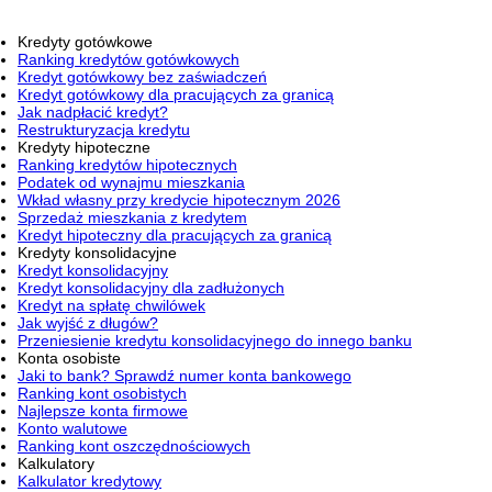
Kredyty gotówkowe
Ranking kredytów gotówkowych
Kredyt gotówkowy bez zaświadczeń
Kredyt gotówkowy dla pracujących za granicą
Jak nadpłacić kredyt?
Restrukturyzacja kredytu
Kredyty hipoteczne
Ranking kredytów hipotecznych
Podatek od wynajmu mieszkania
Wkład własny przy kredycie hipotecznym 2026
Sprzedaż mieszkania z kredytem
Kredyt hipoteczny dla pracujących za granicą
Kredyty konsolidacyjne
Kredyt konsolidacyjny
Kredyt konsolidacyjny dla zadłużonych
Kredyt na spłatę chwilówek
Jak wyjść z długów?
Przeniesienie kredytu konsolidacyjnego do innego banku
Konta osobiste
Jaki to bank? Sprawdź numer konta bankowego
Ranking kont osobistych
Najlepsze konta firmowe
Konto walutowe
Ranking kont oszczędnościowych
Kalkulatory
Kalkulator kredytowy