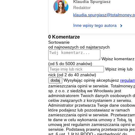
Klaudia Spurgiasz
Redaktor
klaudia.spurgiasz@totalmoney.p
Inne wpisy tego autora
0 Komentarze
Sortowanie
od najnowszych
od najstarszych
Wpisz komentarz
(od 5 do 5000 znaków)
Wpisz imię lub
nick (od 2 do 40 znaków)
Wysyłając opinię akceptujesz
regulam
dodaj
zamieszczania opinii w serwisie. Totalmoney.p
sp. z o.o. z siedzibą we Wrocławiu jest
administratorem Twoich danych osobowych d
celów związanych z korzystaniem z serwisu.
Administrator przetwarza Twoje dane osobow
które podajesz lub pozostawiasz w ramach
zamieszczania opinii w serwisie. Przetwarza
te dane w celu wykonania umowy z Tobą, tą
umową jest regulamin zamieszczania opinii w
serwisie. Podstawą prawną przetwarzania jes
art. 6 ust. 1 lit b) RODO - niezbędność do