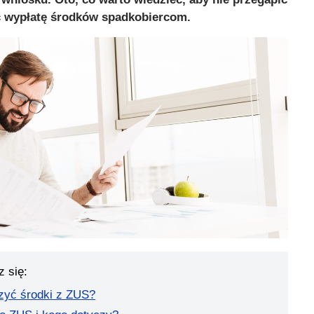
ć wypłatę środków spadkobiercom.
z się:
zyć środki z ZUS?