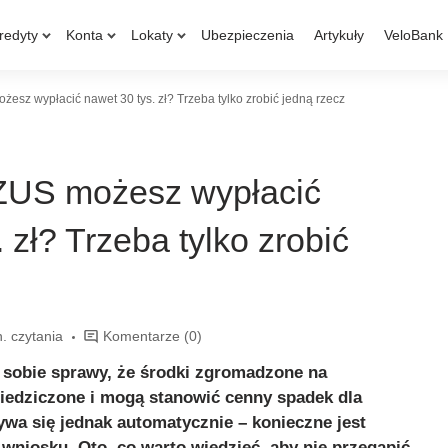
redyty
Konta
Lokaty
Ubezpieczenia
Artykuły
VeloBank
żesz wypłacić nawet 30 tys. zł? Trzeba tylko zrobić jedną rzecz
 ZUS możesz wypłacić
 zł? Trzeba tylko zrobić
. czytania
Komentarze
(0)
 sobie sprawy, że środki zgromadzone na
iedziczone i mogą stanowić cenny spadek dla
bywa się jednak automatycznie – konieczne jest
wniosku. Oto, co warto wiedzieć, aby nie przegapić