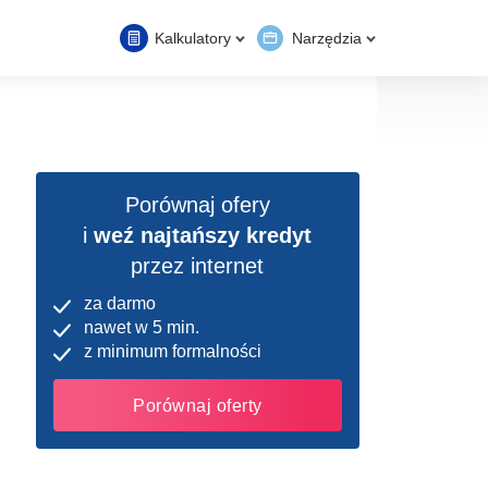
Kalkulatory
Narzędzia
Porównaj ofery
i
weź najtańszy kredyt
przez internet
za darmo
nawet w 5 min.
z minimum formalności
Porównaj oferty