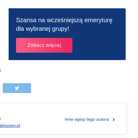
Szansa na wcześniejszą emeryturę
dla wybranej grupy!
Zobacz więcej
5
y
Inne wpisy tego autora
almoney.pl