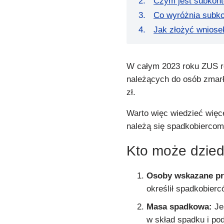
Czym jest subkont
Co wyróżnia subk
Jak złożyć wniose
W całym 2023 roku ZUS ro
należących do osób zmarł
zł.
Warto więc wiedzieć więce
należą się spadkobiercom,
Kto może dzied
Osoby wskazane pr
określił spadkobierc
Masa spadkowa:
Jeś
w skład spadku i po