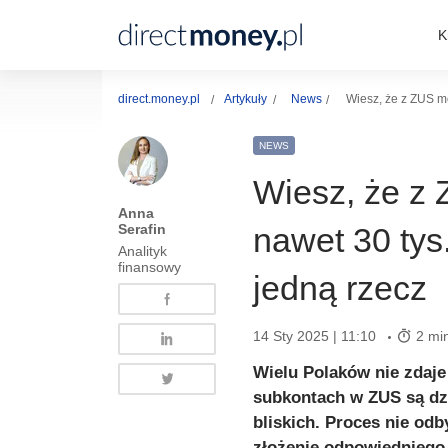
K
direct.money.pl
Artykuły
News
Wiesz, że z ZUS mo
NEWS
Wiesz, że z
Anna
Serafin
nawet 30 tys.
Analityk
finansowy
jedną rzecz
14 Sty 2025 | 11:10
2 min
Wielu Polaków nie zdaje
subkontach w ZUS są dz
bliskich. Proces nie od
złożenie odpowiedniego 