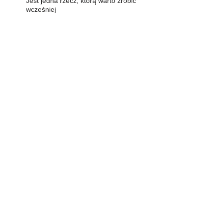
Jest jedna rzecz, którą warto zrobić
wcześniej