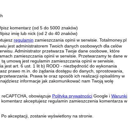
ch
pisz komentarz (od 5 do 5000 znaków)
Wpisz imię lub nick (od 2 do 40 znaków)
ptujesz
regulamin
zamieszczania opinii w serwisie. Totalmoney.pl
ławiu jest administratorem Twoich danych osobowych dla celów
erwisu. Administrator przetwarza Twoje dane osobowe, które
amach zamieszczania opinii w serwisie. Przetwarzamy te dane w
tą umową jest regulamin zamieszczania opinii w serwisie.
 jest art. 6 ust. 1 lit b) RODO - niezbędność do wykonania
 Masz prawo m.in. do żądania dostępu do danych, sprostowania,
 przetwarzania. Prawa te oraz sposób ich realizacji opisaliśmy w
znajdziesz informacje jak zakomunikować nam Twoją wolę
zez reCAPTCHA, obowiązuje
Polityka prywatności
Google i
Warunki
c komentarz akceptujesz regulamin zamieszczenia komentarza w
Po akceptacji, zostanie wyświetlony na stronie.