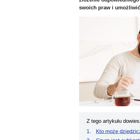
swoich praw i umożliwi
Z tego artykułu dowies
Kto może dziedzic