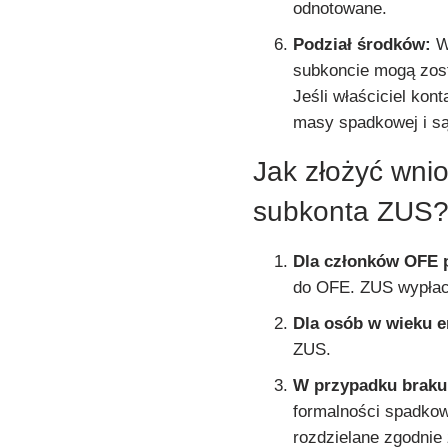
odnotowane.
Podział środków:
W 
subkoncie mogą zos
Jeśli właściciel ko
masy spadkowej i są
Jak złożyć wni
subkonta ZUS
Dla członków OFE 
do OFE. ZUS wypłaci
Dla osób w wieku 
ZUS.
W przypadku braku
formalności spadko
rozdzielane zgodni