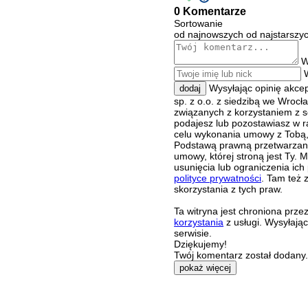
0 Komentarze
Sortowanie
od najnowszych
od najstarszy
W
Wysyłając opinię akce
dodaj
sp. z o.o. z siedzibą we Wroc
związanych z korzystaniem z s
podajesz lub pozostawiasz w r
celu wykonania umowy z Tobą, 
Podstawą prawną przetwarzania
umowy, której stroną jest Ty.
usunięcia lub ograniczenia ich
polityce prywatności
. Tam też 
skorzystania z tych praw.
Ta witryna jest chroniona pr
korzystania
z usługi. Wysyłają
serwisie.
Dziękujemy!
Twój komentarz został dodany. 
pokaż więcej