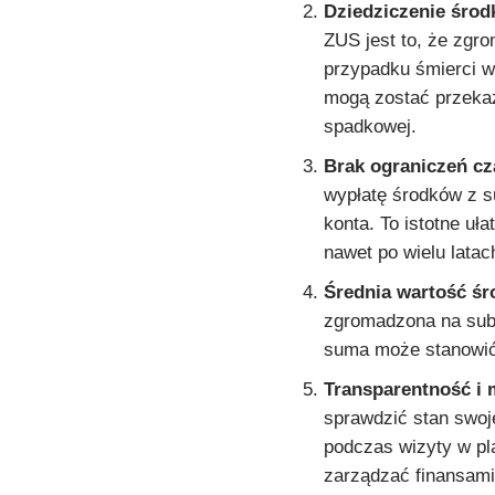
Dziedziczenie środ
ZUS jest to, że zgr
przypadku śmierci wł
mogą zostać przek
spadkowej.
Brak ograniczeń c
wypłatę środków z s
konta. To istotne uł
nawet po wielu latac
Średnia wartość ś
zgromadzona na subko
suma może stanowić 
Transparentność i 
sprawdzić stan swo
podczas wizyty w pl
zarządzać finansami 