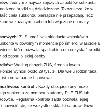
ków:
Jednym z najważniejszych aspektów subkonta
omadzone środki są dziedziczone. To oznacza, że w
aściciela subkonta, pieniądze nie przepadają, lecz
azane wskazanym osobom lub włączone do masy
zasowych:
ZUS umożliwia składanie wniosków o
ubkonta w dowolnym momencie po śmierci właściciela
atwienie, które pozwala spadkobiercom odzyskać środki
h od zgonu bliskiej osoby.
rodków:
Według danych ZUS, średnia kwota
ncie wynosi około 29 tys. zł. Dla wielu rodzin taka
istotne wsparcie finansowe.
możliwość kontroli:
Każdy ubezpieczony może
jego subkonta za pomocą platformy PUE ZUS lub
acówce. Regularna kontrola salda pozwala lepiej
i upewnić się, że wszystkie składki są prawidłowo