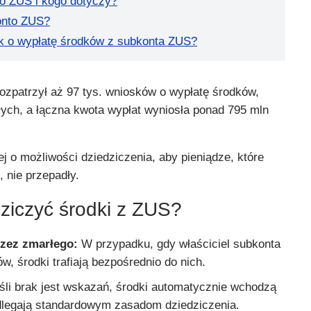
o ZUS i kogo dotyczy?
onto ZUS?
k o wypłatę środków z subkonta ZUS?
zpatrzył aż 97 tys. wniosków o wypłatę środków,
ych, a łączna kwota wypłat wyniosła ponad 795 mln
j o możliwości dziedziczenia, aby pieniądze, które
 nie przepadły.
ziczyć środki z ZUS?
zez zmarłego:
W przypadku, gdy właściciel subkonta
ów, środki trafiają bezpośrednio do nich.
li brak jest wskazań, środki automatycznie wchodzą
dlegają standardowym zasadom dziedziczenia.