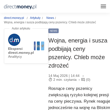
direct.money.pl
Artykuły
News
Wojna, energia i susza podbijają ceny pszenicy. Chleb może zdrożeć
NEWS
Wojna, energia i susza
podbijają ceny
Eksperci
direct.money.pl
pszenicy. Chleb może
Analitycy
zdrożeć
14 Maj 2026 | 14:44
2 min. czytania
(0)
Rosnące ceny pszenicy
zwiększają ryzyko kolejnej presji
na ceny pieczywa. Rynek reaguj
jednocześnie na wojnę na Bliski