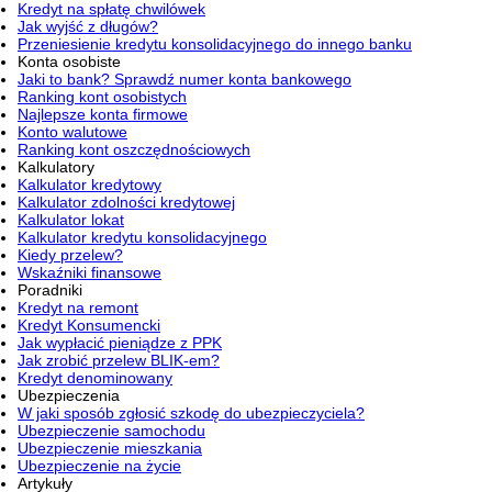
Kredyt na spłatę chwilówek
Jak wyjść z długów?
Przeniesienie kredytu konsolidacyjnego do innego banku
Konta osobiste
Jaki to bank? Sprawdź numer konta bankowego
Ranking kont osobistych
Najlepsze konta firmowe
Konto walutowe
Ranking kont oszczędnościowych
Kalkulatory
Kalkulator kredytowy
Kalkulator zdolności kredytowej
Kalkulator lokat
Kalkulator kredytu konsolidacyjnego
Kiedy przelew?
Wskaźniki finansowe
Poradniki
Kredyt na remont
Kredyt Konsumencki
Jak wypłacić pieniądze z PPK
Jak zrobić przelew BLIK-em?
Kredyt denominowany
Ubezpieczenia
W jaki sposób zgłosić szkodę do ubezpieczyciela?
Ubezpieczenie samochodu
Ubezpieczenie mieszkania
Ubezpieczenie na życie
Artykuły