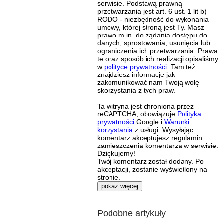
serwisie. Podstawą prawną
przetwarzania jest art. 6 ust. 1 lit b)
RODO - niezbędność do wykonania
umowy, której stroną jest Ty. Masz
prawo m.in. do żądania dostępu do
danych, sprostowania, usunięcia lub
ograniczenia ich przetwarzania. Prawa
te oraz sposób ich realizacji opisaliśmy
w
polityce prywatności
. Tam też
znajdziesz informacje jak
zakomunikować nam Twoją wolę
skorzystania z tych praw.
Ta witryna jest chroniona przez
reCAPTCHA, obowiązuje
Polityka
prywatności
Google i
Warunki
korzystania
z usługi. Wysyłając
komentarz akceptujesz regulamin
zamieszczenia komentarza w serwisie.
Dziękujemy!
Twój komentarz został dodany. Po
akceptacji, zostanie wyświetlony na
stronie.
pokaż więcej
Podobne artykuły