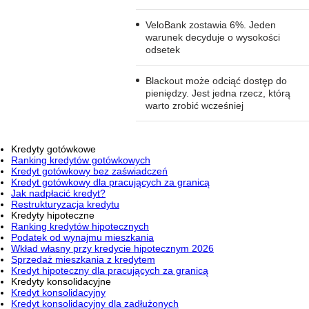
VeloBank zostawia 6%. Jeden
warunek decyduje o wysokości
odsetek
Blackout może odciąć dostęp do
pieniędzy. Jest jedna rzecz, którą
warto zrobić wcześniej
Kredyty gotówkowe
Ranking kredytów gotówkowych
Kredyt gotówkowy bez zaświadczeń
Kredyt gotówkowy dla pracujących za granicą
Jak nadpłacić kredyt?
Restrukturyzacja kredytu
Kredyty hipoteczne
Ranking kredytów hipotecznych
Podatek od wynajmu mieszkania
Wkład własny przy kredycie hipotecznym 2026
Sprzedaż mieszkania z kredytem
Kredyt hipoteczny dla pracujących za granicą
Kredyty konsolidacyjne
Kredyt konsolidacyjny
Kredyt konsolidacyjny dla zadłużonych