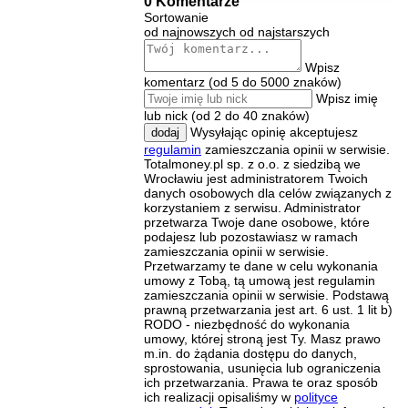
0 Komentarze
Sortowanie
od najnowszych
od najstarszych
Wpisz
komentarz (od 5 do 5000 znaków)
Wpisz imię
lub nick (od 2 do 40 znaków)
Wysyłając opinię akceptujesz
dodaj
regulamin
zamieszczania opinii w serwisie.
Totalmoney.pl sp. z o.o. z siedzibą we
Wrocławiu jest administratorem Twoich
danych osobowych dla celów związanych z
korzystaniem z serwisu. Administrator
przetwarza Twoje dane osobowe, które
podajesz lub pozostawiasz w ramach
zamieszczania opinii w serwisie.
Przetwarzamy te dane w celu wykonania
umowy z Tobą, tą umową jest regulamin
zamieszczania opinii w serwisie. Podstawą
prawną przetwarzania jest art. 6 ust. 1 lit b)
RODO - niezbędność do wykonania
umowy, której stroną jest Ty. Masz prawo
m.in. do żądania dostępu do danych,
sprostowania, usunięcia lub ograniczenia
ich przetwarzania. Prawa te oraz sposób
ich realizacji opisaliśmy w
polityce