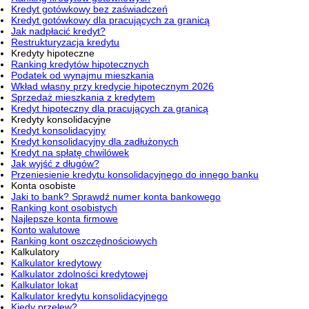
Kredyt gotówkowy bez zaświadczeń
Kredyt gotówkowy dla pracujących za granicą
Jak nadpłacić kredyt?
Restrukturyzacja kredytu
Kredyty hipoteczne
Ranking kredytów hipotecznych
Podatek od wynajmu mieszkania
Wkład własny przy kredycie hipotecznym 2026
Sprzedaż mieszkania z kredytem
Kredyt hipoteczny dla pracujących za granicą
Kredyty konsolidacyjne
Kredyt konsolidacyjny
Kredyt konsolidacyjny dla zadłużonych
Kredyt na spłatę chwilówek
Jak wyjść z długów?
Przeniesienie kredytu konsolidacyjnego do innego banku
Konta osobiste
Jaki to bank? Sprawdź numer konta bankowego
Ranking kont osobistych
Najlepsze konta firmowe
Konto walutowe
Ranking kont oszczędnościowych
Kalkulatory
Kalkulator kredytowy
Kalkulator zdolności kredytowej
Kalkulator lokat
Kalkulator kredytu konsolidacyjnego
Kiedy przelew?