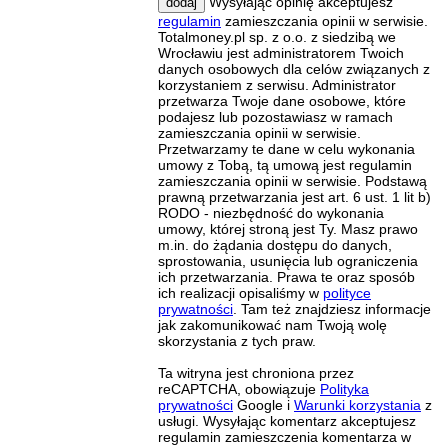
Wysyłając opinię akceptujesz
dodaj
regulamin
zamieszczania opinii w serwisie.
Totalmoney.pl sp. z o.o. z siedzibą we
Wrocławiu jest administratorem Twoich
danych osobowych dla celów związanych z
korzystaniem z serwisu. Administrator
przetwarza Twoje dane osobowe, które
podajesz lub pozostawiasz w ramach
zamieszczania opinii w serwisie.
Przetwarzamy te dane w celu wykonania
umowy z Tobą, tą umową jest regulamin
zamieszczania opinii w serwisie. Podstawą
prawną przetwarzania jest art. 6 ust. 1 lit b)
RODO - niezbędność do wykonania
umowy, której stroną jest Ty. Masz prawo
m.in. do żądania dostępu do danych,
sprostowania, usunięcia lub ograniczenia
ich przetwarzania. Prawa te oraz sposób
ich realizacji opisaliśmy w
polityce
prywatności
. Tam też znajdziesz informacje
jak zakomunikować nam Twoją wolę
skorzystania z tych praw.
Ta witryna jest chroniona przez
reCAPTCHA, obowiązuje
Polityka
prywatności
Google i
Warunki korzystania
z
usługi. Wysyłając komentarz akceptujesz
regulamin zamieszczenia komentarza w