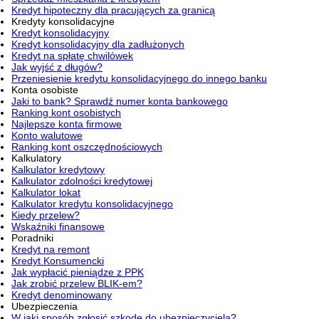
Kredyt hipoteczny dla pracujących za granicą
Kredyty konsolidacyjne
Kredyt konsolidacyjny
Kredyt konsolidacyjny dla zadłużonych
Kredyt na spłatę chwilówek
Jak wyjść z długów?
Przeniesienie kredytu konsolidacyjnego do innego banku
Konta osobiste
Jaki to bank? Sprawdź numer konta bankowego
Ranking kont osobistych
Najlepsze konta firmowe
Konto walutowe
Ranking kont oszczędnościowych
Kalkulatory
Kalkulator kredytowy
Kalkulator zdolności kredytowej
Kalkulator lokat
Kalkulator kredytu konsolidacyjnego
Kiedy przelew?
Wskaźniki finansowe
Poradniki
Kredyt na remont
Kredyt Konsumencki
Jak wypłacić pieniądze z PPK
Jak zrobić przelew BLIK-em?
Kredyt denominowany
Ubezpieczenia
W jaki sposób zgłosić szkodę do ubezpieczyciela?