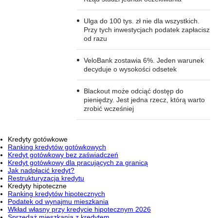
Ulga do 100 tys. zł nie dla wszystkich.
Przy tych inwestycjach podatek zapłacisz
od razu
VeloBank zostawia 6%. Jeden warunek
decyduje o wysokości odsetek
Blackout może odciąć dostęp do
pieniędzy. Jest jedna rzecz, którą warto
zrobić wcześniej
Kredyty gotówkowe
Ranking kredytów gotówkowych
Kredyt gotówkowy bez zaświadczeń
Kredyt gotówkowy dla pracujących za granicą
Jak nadpłacić kredyt?
Restrukturyzacja kredytu
Kredyty hipoteczne
Ranking kredytów hipotecznych
Podatek od wynajmu mieszkania
Wkład własny przy kredycie hipotecznym 2026
Sprzedaż mieszkania z kredytem