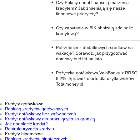
Czy Polacy nadal finansują marzenia
kredytem? Jak zmieniają się nasze
finansowe priorytety?
Czy zapytania w BIK obniżają zdolność
kredytową?
Potrzebujesz dodatkowych środków na
wakacje? Sprawdź, jak przygotować
domowy budżet na lato
Pożyczka gotówkowa VeloBanku z RRSO
8,2%. Sprawdź ofertę dla użytkowników
Totalmoney.pl
Kredyty gotówkowe
Ranking kredytów gotówkowych
Kredyt gotówkowy bez zaświadczeń
Kredyt gotówkowy dla pracujących za granicą
Jak nadpłacić kredyt?
Restrukturyzacja kredytu
Kredyty hipoteczne
Ranking kredytów hipotecznych