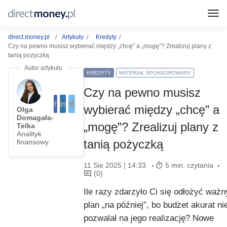
direct.money.pl
Artykuły
Kredyty
Czy na pewno musisz wybierać między „chcę” a „mogę”? Zrealizuj plany z
tanią pożyczką
KREDYTY
MATERIAŁ SPONSOROWANY
Czy na pewno musisz
wybierać między „chcę” a
Olga
Domagała-
„mogę”? Zrealizuj plany z
Telka
Analityk
tanią pożyczką
finansowy
11 Sie 2025 | 14:33
5 min. czytania
(0)
Ile razy zdarzyło Ci się odłożyć ważn
plan „na później”, bo budżet akurat ni
pozwalał na jego realizację? Nowe