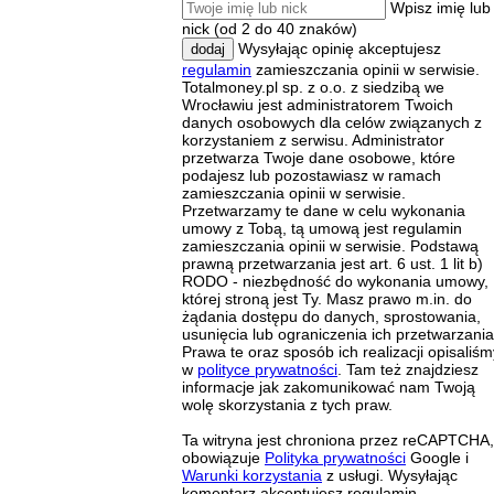
Wpisz imię lub
nick (od 2 do 40 znaków)
Wysyłając opinię akceptujesz
dodaj
regulamin
zamieszczania opinii w serwisie.
Totalmoney.pl sp. z o.o. z siedzibą we
Wrocławiu jest administratorem Twoich
danych osobowych dla celów związanych z
korzystaniem z serwisu. Administrator
przetwarza Twoje dane osobowe, które
podajesz lub pozostawiasz w ramach
zamieszczania opinii w serwisie.
Przetwarzamy te dane w celu wykonania
umowy z Tobą, tą umową jest regulamin
zamieszczania opinii w serwisie. Podstawą
prawną przetwarzania jest art. 6 ust. 1 lit b)
RODO - niezbędność do wykonania umowy,
której stroną jest Ty. Masz prawo m.in. do
żądania dostępu do danych, sprostowania,
usunięcia lub ograniczenia ich przetwarzania
Prawa te oraz sposób ich realizacji opisaliśm
w
polityce prywatności
. Tam też znajdziesz
informacje jak zakomunikować nam Twoją
wolę skorzystania z tych praw.
Ta witryna jest chroniona przez reCAPTCHA,
obowiązuje
Polityka prywatności
Google i
Warunki korzystania
z usługi. Wysyłając
komentarz akceptujesz regulamin