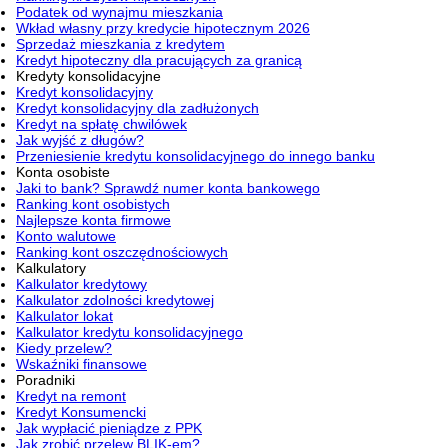
Podatek od wynajmu mieszkania
Wkład własny przy kredycie hipotecznym 2026
Sprzedaż mieszkania z kredytem
Kredyt hipoteczny dla pracujących za granicą
Kredyty konsolidacyjne
Kredyt konsolidacyjny
Kredyt konsolidacyjny dla zadłużonych
Kredyt na spłatę chwilówek
Jak wyjść z długów?
Przeniesienie kredytu konsolidacyjnego do innego banku
Konta osobiste
Jaki to bank? Sprawdź numer konta bankowego
Ranking kont osobistych
Najlepsze konta firmowe
Konto walutowe
Ranking kont oszczędnościowych
Kalkulatory
Kalkulator kredytowy
Kalkulator zdolności kredytowej
Kalkulator lokat
Kalkulator kredytu konsolidacyjnego
Kiedy przelew?
Wskaźniki finansowe
Poradniki
Kredyt na remont
Kredyt Konsumencki
Jak wypłacić pieniądze z PPK
Jak zrobić przelew BLIK-em?