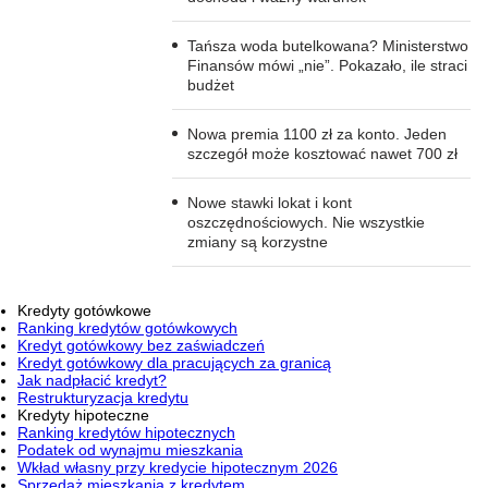
Tańsza woda butelkowana? Ministerstwo
Finansów mówi „nie”. Pokazało, ile straci
budżet
Nowa premia 1100 zł za konto. Jeden
szczegół może kosztować nawet 700 zł
Nowe stawki lokat i kont
oszczędnościowych. Nie wszystkie
zmiany są korzystne
Kredyty gotówkowe
Ranking kredytów gotówkowych
Kredyt gotówkowy bez zaświadczeń
Kredyt gotówkowy dla pracujących za granicą
Jak nadpłacić kredyt?
Restrukturyzacja kredytu
Kredyty hipoteczne
Ranking kredytów hipotecznych
Podatek od wynajmu mieszkania
Wkład własny przy kredycie hipotecznym 2026
Sprzedaż mieszkania z kredytem