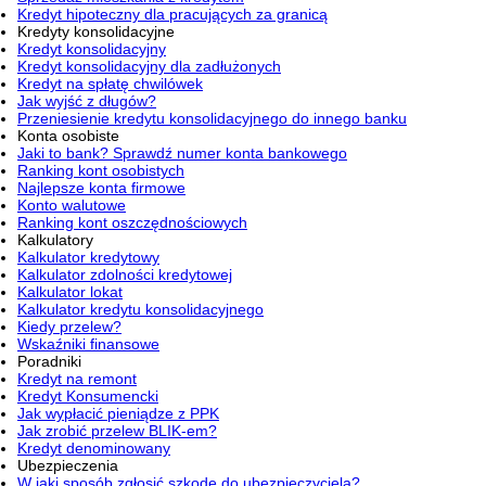
Kredyt hipoteczny dla pracujących za granicą
Kredyty konsolidacyjne
Kredyt konsolidacyjny
Kredyt konsolidacyjny dla zadłużonych
Kredyt na spłatę chwilówek
Jak wyjść z długów?
Przeniesienie kredytu konsolidacyjnego do innego banku
Konta osobiste
Jaki to bank? Sprawdź numer konta bankowego
Ranking kont osobistych
Najlepsze konta firmowe
Konto walutowe
Ranking kont oszczędnościowych
Kalkulatory
Kalkulator kredytowy
Kalkulator zdolności kredytowej
Kalkulator lokat
Kalkulator kredytu konsolidacyjnego
Kiedy przelew?
Wskaźniki finansowe
Poradniki
Kredyt na remont
Kredyt Konsumencki
Jak wypłacić pieniądze z PPK
Jak zrobić przelew BLIK-em?
Kredyt denominowany
Ubezpieczenia
W jaki sposób zgłosić szkodę do ubezpieczyciela?