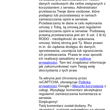
danych osobowych dla celów związanych z
korzystaniem z serwisu. Administrator
przetwarza Twoje dane osobowe, które
podajesz lub pozostawiasz w ramach
zamieszczania opinii w serwisie.
Przetwarzamy te dane w celu wykonania
umowy z Tobą, tą umową jest regulamin
zamieszczania opinii w serwisie. Podstawą
prawną przetwarzania jest art. 6 ust. 1 lit b)
RODO - niezbędność do wykonania
umowy, której stroną jest Ty. Masz prawo
m.in. do żądania dostępu do danych,
sprostowania, usunięcia lub ograniczenia
ich przetwarzania. Prawa te oraz sposób
ich realizacji opisaliśmy w
polityce
prywatności
. Tam też znajdziesz informacje
jak zakomunikować nam Twoją wolę
skorzystania z tych praw.
Ta witryna jest chroniona przez
reCAPTCHA, obowiązuje
Polityka
prywatności
Google i
Warunki korzystania
z
usługi. Wysyłając komentarz akceptujesz
regulamin zamieszczenia komentarza w
serwisie.
Dziękujemy!
Twój komentarz został dodany. Po
akceptacji, zostanie wyświetlony na stronie.