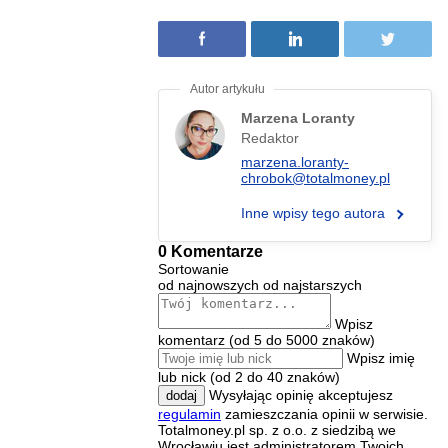
Marzena Loranty
Redaktor
marzena.loranty-
chrobok@totalmoney.pl
Inne wpisy tego autora
0 Komentarze
Sortowanie
od najnowszych
od najstarszych
Wpisz
komentarz (od 5 do 5000 znaków)
Wpisz imię
lub nick (od 2 do 40 znaków)
Wysyłając opinię akceptujesz
dodaj
regulamin
zamieszczania opinii w serwisie.
Totalmoney.pl sp. z o.o. z siedzibą we
Wrocławiu jest administratorem Twoich