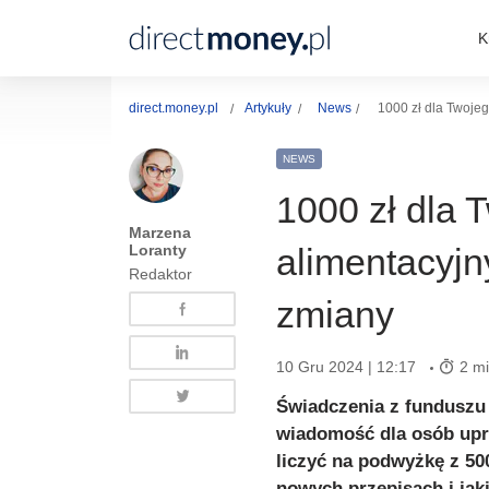
K
direct.money.pl
Artykuły
News
1000 zł dla Twoje
NEWS
1000 zł dla 
Marzena
Loranty
alimentacyj
Redaktor
zmiany
10 Gru 2024 | 12:17
2 mi
Świadczenia z funduszu
wiadomość dla osób upr
liczyć na podwyżkę z 50
nowych przepisach i jak