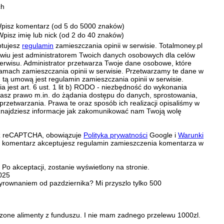
ch
pisz komentarz (od 5 do 5000 znaków)
Wpisz imię lub nick (od 2 do 40 znaków)
ptujesz
regulamin
zamieszczania opinii w serwisie. Totalmoney.pl
ławiu jest administratorem Twoich danych osobowych dla celów
erwisu. Administrator przetwarza Twoje dane osobowe, które
amach zamieszczania opinii w serwisie. Przetwarzamy te dane w
tą umową jest regulamin zamieszczania opinii w serwisie.
 jest art. 6 ust. 1 lit b) RODO - niezbędność do wykonania
 Masz prawo m.in. do żądania dostępu do danych, sprostowania,
 przetwarzania. Prawa te oraz sposób ich realizacji opisaliśmy w
znajdziesz informacje jak zakomunikować nam Twoją wolę
zez reCAPTCHA, obowiązuje
Polityka prywatności
Google i
Warunki
c komentarz akceptujesz regulamin zamieszczenia komentarza w
Po akceptacji, zostanie wyświetlony na stronie.
2025
wyrownaniem od pazdziernika? Mi przyszlo tylko 500
one alimenty z funduszu. I nie mam zadnego przelewu 1000zl.