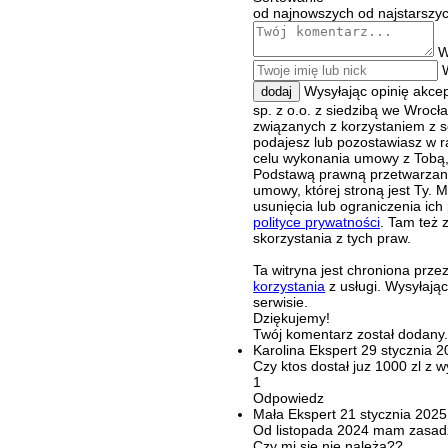
od najnowszych
od najstarszy
W
Wysyłając opinię akce
dodaj
sp. z o.o. z siedzibą we Wroc
związanych z korzystaniem z s
podajesz lub pozostawiasz w r
celu wykonania umowy z Tobą, 
Podstawą prawną przetwarzania
umowy, której stroną jest Ty.
usunięcia lub ograniczenia ich
polityce prywatności
. Tam też 
skorzystania z tych praw.
Ta witryna jest chroniona pr
korzystania
z usługi. Wysyłają
serwisie.
Dziękujemy!
Twój komentarz został dodany. 
Karolina
Ekspert
29 stycznia 
Czy ktos dostał juz 1000 zl z 
1
Odpowiedz
Mała
Ekspert
21 stycznia 2025
Od listopada 2024 mam zasadz
Czy mi sie nie należą??