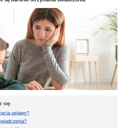
z się:
zacja ustawy?
świadczenia?