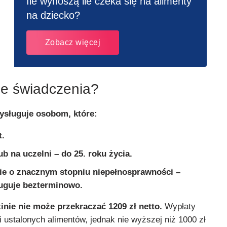
Ile wynoszą ile czeka się na alimenty
na dziecko?
Zobacz więcej
ze świadczenia?
ysługuje osobom, które:
t.
ub na uczelni – do 25. roku życia.
ie o znacznym stopniu niepełnosprawności –
uguje bezterminowo.
nie nie może przekraczać 1209 zł netto.
Wypłaty
 ustalonych alimentów, jednak nie wyższej niż 1000 zł