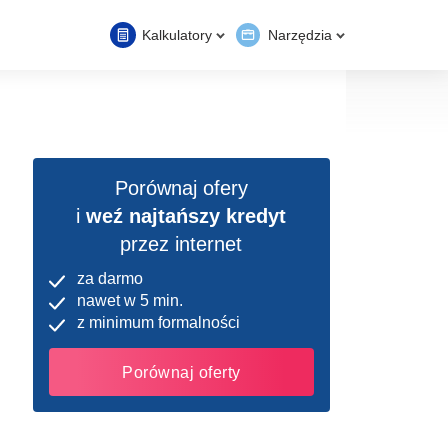
Kalkulatory
Narzędzia
Porównaj ofery
i
weź najtańszy kredyt
przez internet
za darmo
nawet w 5 min.
z minimum formalności
Porównaj oferty