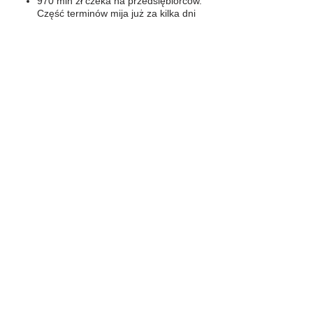
970 mln zł czeka na przedsiębiorców.
Część terminów mija już za kilka dni