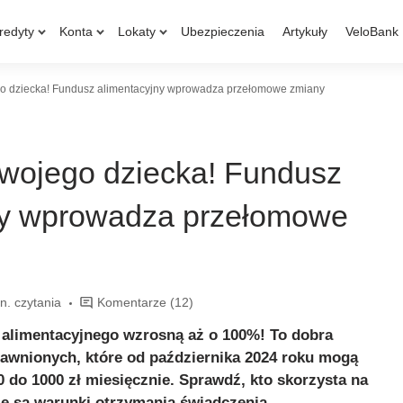
redyty
Konta
Lokaty
Ubezpieczenia
Artykuły
VeloBank
go dziecka! Fundusz alimentacyjny wprowadza przełomowe zmiany
Twojego dziecka! Fundusz
ny wprowadza przełomowe
n. czytania
Komentarze
(12)
 alimentacyjnego wzrosną aż o 100%! To dobra
awnionych, które od października 2024 roku mogą
0 do 1000 zł miesięcznie. Sprawdź, kto skorzysta na
ie są warunki otrzymania świadczenia.