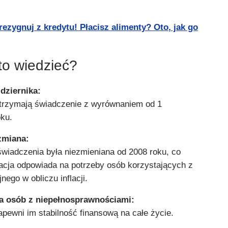
rezygnuj z kredytu! Płacisz alimenty? Oto, jak go
to wiedzieć?
dziernika:
trzymają świadczenie z wyrównaniem od 1
oku.
zmiana:
iadczenia była niezmieniana od 2008 roku, co
acja odpowiada na potrzeby osób korzystających z
nego w obliczu inflacji.
a osób z niepełnosprawnościami:
apewni im stabilność finansową na całe życie.