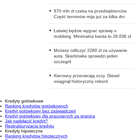
970 mln zł czeka na przedsiębiorców.
Część terminów mija już za kilka dni
Łatwiej będzie wygrać sprawę o
mobbing. Minimalna kwota to 28 836 zł
Możesz odliczyć 2280 zł za używanie
auta. Skarbówka sprawdzi jeden
szczegół
Kierowcy przecierają oczy. Diesel
osiągnął historyczny rekord
Kredyty gotówkowe
Ranking kredytów gotówkowych
Kredyt gotówkowy bez zaświadczeń
Kredyt gotówkowy dla pracujących za granicą
Jak nadpłacić kredyt?
Restrukturyzacja kredytu
Kredyty hipoteczne
Ranking kredytów hipotecznych