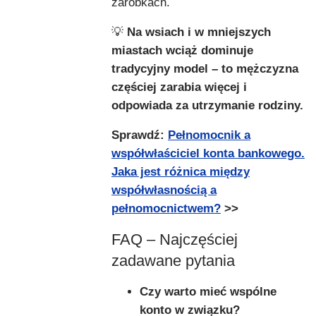
zarobkach.
💡
Na wsiach i w mniejszych
miastach wciąż dominuje
tradycyjny model – to mężczyzna
częściej zarabia więcej i
odpowiada za utrzymanie rodziny.
Sprawdź:
Pełnomocnik a
współwłaściciel konta bankowego.
Jaka jest różnica między
współwłasnością a
pełnomocnictwem?
>>
FAQ – Najczęściej
zadawane pytania
Czy warto mieć wspólne
konto w związku?