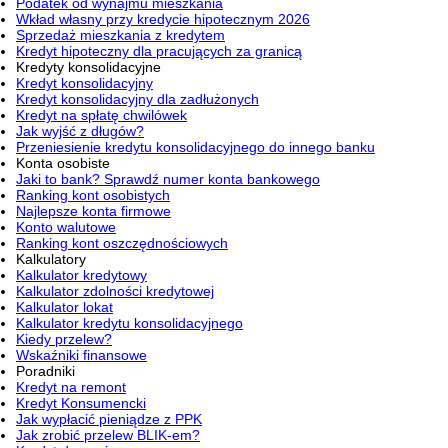
Podatek od wynajmu mieszkania
Wkład własny przy kredycie hipotecznym 2026
Sprzedaż mieszkania z kredytem
Kredyt hipoteczny dla pracujących za granicą
Kredyty konsolidacyjne
Kredyt konsolidacyjny
Kredyt konsolidacyjny dla zadłużonych
Kredyt na spłatę chwilówek
Jak wyjść z długów?
Przeniesienie kredytu konsolidacyjnego do innego banku
Konta osobiste
Jaki to bank? Sprawdź numer konta bankowego
Ranking kont osobistych
Najlepsze konta firmowe
Konto walutowe
Ranking kont oszczędnościowych
Kalkulatory
Kalkulator kredytowy
Kalkulator zdolności kredytowej
Kalkulator lokat
Kalkulator kredytu konsolidacyjnego
Kiedy przelew?
Wskaźniki finansowe
Poradniki
Kredyt na remont
Kredyt Konsumencki
Jak wypłacić pieniądze z PPK
Jak zrobić przelew BLIK-em?