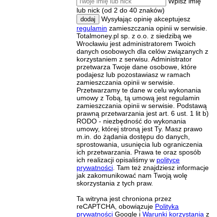
Wpisz imię
lub nick (od 2 do 40 znaków)
Wysyłając opinię akceptujesz
dodaj
regulamin
zamieszczania opinii w serwisie.
Totalmoney.pl sp. z o.o. z siedzibą we
Wrocławiu jest administratorem Twoich
danych osobowych dla celów związanych z
korzystaniem z serwisu. Administrator
przetwarza Twoje dane osobowe, które
podajesz lub pozostawiasz w ramach
zamieszczania opinii w serwisie.
Przetwarzamy te dane w celu wykonania
umowy z Tobą, tą umową jest regulamin
zamieszczania opinii w serwisie. Podstawą
prawną przetwarzania jest art. 6 ust. 1 lit b)
RODO - niezbędność do wykonania
umowy, której stroną jest Ty. Masz prawo
m.in. do żądania dostępu do danych,
sprostowania, usunięcia lub ograniczenia
ich przetwarzania. Prawa te oraz sposób
ich realizacji opisaliśmy w
polityce
prywatności
. Tam też znajdziesz informacje
jak zakomunikować nam Twoją wolę
skorzystania z tych praw.
Ta witryna jest chroniona przez
reCAPTCHA, obowiązuje
Polityka
prywatności
Google i
Warunki korzystania
z