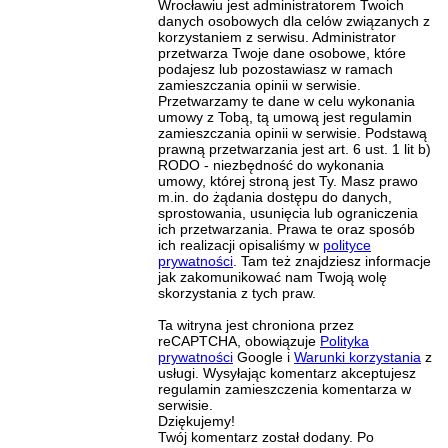
Wrocławiu jest administratorem Twoich
danych osobowych dla celów związanych z
korzystaniem z serwisu. Administrator
przetwarza Twoje dane osobowe, które
podajesz lub pozostawiasz w ramach
zamieszczania opinii w serwisie.
Przetwarzamy te dane w celu wykonania
umowy z Tobą, tą umową jest regulamin
zamieszczania opinii w serwisie. Podstawą
prawną przetwarzania jest art. 6 ust. 1 lit b)
RODO - niezbędność do wykonania
umowy, której stroną jest Ty. Masz prawo
m.in. do żądania dostępu do danych,
sprostowania, usunięcia lub ograniczenia
ich przetwarzania. Prawa te oraz sposób
ich realizacji opisaliśmy w
polityce
prywatności
. Tam też znajdziesz informacje
jak zakomunikować nam Twoją wolę
skorzystania z tych praw.
Ta witryna jest chroniona przez
reCAPTCHA, obowiązuje
Polityka
prywatności
Google i
Warunki korzystania
z
usługi. Wysyłając komentarz akceptujesz
regulamin zamieszczenia komentarza w
serwisie.
Dziękujemy!
Twój komentarz został dodany. Po