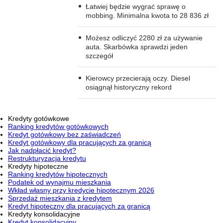
Łatwiej będzie wygrać sprawę o
mobbing. Minimalna kwota to 28 836 zł
Możesz odliczyć 2280 zł za używanie
auta. Skarbówka sprawdzi jeden
szczegół
Kierowcy przecierają oczy. Diesel
osiągnął historyczny rekord
Kredyty gotówkowe
Ranking kredytów gotówkowych
Kredyt gotówkowy bez zaświadczeń
Kredyt gotówkowy dla pracujących za granicą
Jak nadpłacić kredyt?
Restrukturyzacja kredytu
Kredyty hipoteczne
Ranking kredytów hipotecznych
Podatek od wynajmu mieszkania
Wkład własny przy kredycie hipotecznym 2026
Sprzedaż mieszkania z kredytem
Kredyt hipoteczny dla pracujących za granicą
Kredyty konsolidacyjne
Kredyt konsolidacyjny