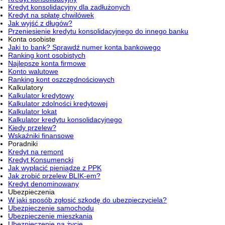
Kredyt konsolidacyjny dla zadłużonych
Kredyt na spłatę chwilówek
Jak wyjść z długów?
Przeniesienie kredytu konsolidacyjnego do innego banku
Konta osobiste
Jaki to bank? Sprawdź numer konta bankowego
Ranking kont osobistych
Najlepsze konta firmowe
Konto walutowe
Ranking kont oszczędnościowych
Kalkulatory
Kalkulator kredytowy
Kalkulator zdolności kredytowej
Kalkulator lokat
Kalkulator kredytu konsolidacyjnego
Kiedy przelew?
Wskaźniki finansowe
Poradniki
Kredyt na remont
Kredyt Konsumencki
Jak wypłacić pieniądze z PPK
Jak zrobić przelew BLIK-em?
Kredyt denominowany
Ubezpieczenia
W jaki sposób zgłosić szkodę do ubezpieczyciela?
Ubezpieczenie samochodu
Ubezpieczenie mieszkania
Ubezpieczenie na życie