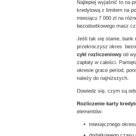
Najlepiej wyjaśnić to na 
kredytową z limitem na p
miesiącu 7 000 zł na różn
bezodsetkowego masz czas
Jeśli tak się stanie, bank
przekroczysz okres bezo
cykl rozliczeniowy
od wy
zapłaty w całości. Pamięt
okresie grace period, pon
należy do najniższych.
Dowiedz się, czym są odse
Rozliczenie karty kredy
elementów:
miesięcznego okresu
dodatkowego czasu n