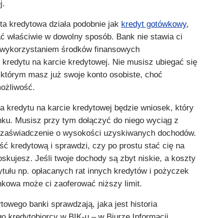
j.
ta kredytowa działa podobnie jak
kredyt gotówkowy
,
 właściwie w dowolny sposób. Bank nie stawia ci
 wykorzystaniem środków finansowych
kredytu na karcie kredytowej. Nie musisz ubiegać się
 którym masz już swoje konto osobiste, choć
możliwość.
a kredytu na karcie kredytowej będzie wniosek, który
ku. Musisz przy tym dołączyć do niego wyciąg z
zaświadczenie o wysokości uzyskiwanych dochodów.
ść kredytową i sprawdzi, czy po prostu stać cię na
oskujesz. Jeśli twoje dochody są zbyt niskie, a koszty
tułu np. opłacanych rat innych kredytów i pożyczek
nkowa może ci zaoferować niższy limit.
owego banki sprawdzają, jaka jest historia
o kredytobiorcy w BIK-u – w Biurze Informacji