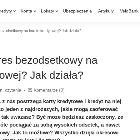
redyty
Konta
Lokaty
Ubezpieczenia
Artykuły
VeloBank
 bezodsetkowy na karcie kredytowej? Jak działa?
kres bezodsetkowy na
towej? Jak działa?
n. czytania
Komentarze
(0)
z nas postrzega karty kredytowe i kredyt na niej
ko jeden z najdroższych, jakie mogą zaoferować
eż tak uważasz? Być może będziesz zaskoczony, że
góle pociągać za sobą wysokich odsetek, a nawet
owy. Jak to możliwe? Wszystko dzięki okresowi