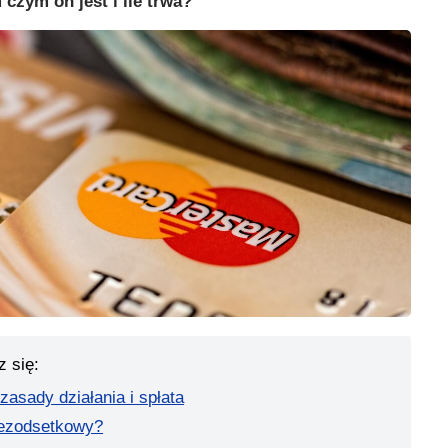
zym on jest i ile trwa?
z się:
zasady działania i spłata
bezodsetkowy?