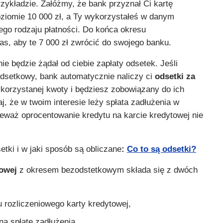
przykładzie. Załóżmy, że bank przyznał Ci kartę
oziomie 10 000 zł, a Ty wykorzystałeś w danym
ego rodzaju płatności. Do końca okresu
, aby te 7 000 zł zwrócić do swojego banku.
 nie będzie żądał od ciebie zapłaty odsetek. Jeśli
dsetkowy, bank automatycznie naliczy ci
odsetki za
korzystanej kwoty i będziesz zobowiązany do ich
aj, że w twoim interesie leży spłata zadłużenia w
ieważ oprocentowanie kredytu na karcie kredytowej nie
tki i w jaki sposób są obliczane
:
Co to są odsetki?
towej
z okresem bezodstetkowym składa się z dwóch
 rozliczeniowego karty kredytowej,
a spłatę zadłużenia.