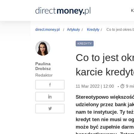
K
direct.money.pl
Artykuły
Kredyty
Co to jest okres
KREDYTY
Co to jest o
Paulina
Drobisz
karcie kredy
Redaktor
11 Mar 2022 | 12:00
9 mi
Stereotypowo większość 
udzielony przez bank ja
nam te instytucje. Ty t
kredyt ten nie musi w o
może być zupełnie darm