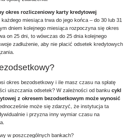
y okres rozliczeniowy karty kredytowej
 każdego miesiąca trwa do jego końca – do 30 lub 31
zym dniem kolejnego miesiąca rozpoczyna się okres
trwa on 25 dni, to wówczas do 25 dnia kolejnego
swoje zadłużenie, aby nie płacić odsetek kredytowych
zania.
 bezodsetkowy
?
osi okres bezodsetkowy i ile masz czasu na spłatę
ści uiszczania odsetek? W zależności od banku
cykl
dytowej
z okresem bezodsetkowym może wynosić
dnocześnie może się zdarzyć, że instytucja ta
ndywidualnie i przyzna inny wymiar czasu na
a.
kowy w poszczególnych bankach?