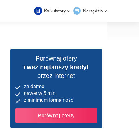
Kalkulatory
Narzędzia
Porównaj ofery
i
weź najtańszy kredyt
przez internet
za darmo
nawet w 5 min.
z minimum formalności
Porównaj oferty