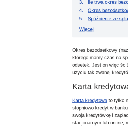
Ile trwa okres be
Okres bezodsetko
Spóźnienie ze spł
Więcej
Okres bezodsetkowy (nazy
którego mamy czas na spł
odsetek. Jest on więc ści
użyciu tak zwanej kredytó
Karta kredytowa
Karta kredytowa
to tylko 
stopniowo kredyt w banku
swoją kredytówkę i zapłac
stacjonarnym lub online,