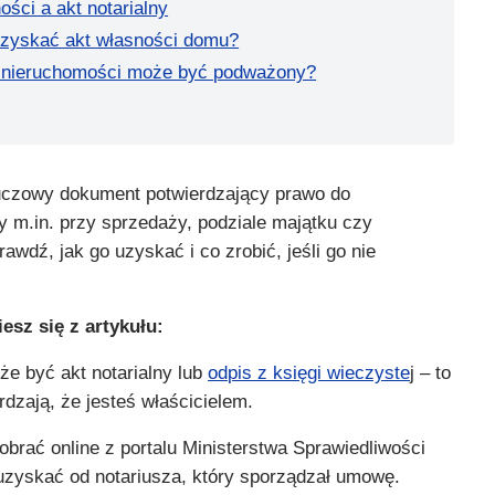
ości a akt notarialny
uzyskać akt własności domu?
i nieruchomości może być podważony?
luczowy dokument potwierdzający prawo do
y m.in. przy sprzedaży, podziale majątku czy
rawdź, jak go uzyskać i co zrobić, jeśli go nie
esz się z artykułu:
e być akt notarialny lub
odpis z księgi wieczyste
j – to
rdzają, że jesteś właścicielem.
rać online z portalu Ministerstwa Sprawiedliwości
 uzyskać od notariusza, który sporządzał umowę.