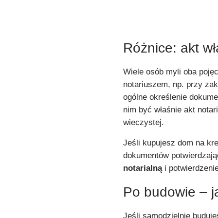
Różnice: akt wł
Wiele osób myli oba poję
notariuszem, np. przy za
ogólne określenie dokumen
nim być właśnie akt notari
wieczystej.
Jeśli kupujesz dom na kr
dokumentów potwierdzaj
notarialną
i potwierdzeni
Po budowie – j
Jeśli samodzielnie buduj