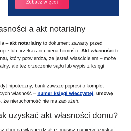
Zobacz więcej
asności a akt notarialny
cia –
akt notarialny
to dokument zawarty przed
kupie lub przekazaniu nieruchomości.
Akt własności
to
tu, który potwierdza, że jesteś właścicielem – może
alny, ale też orzeczenie sądu lub wypis z księgi
edyt hipoteczny, bank zawsze poprosi o komplet
ących własność –
numer księgi wieczystej
,
umowę
e, że nieruchomość nie ma zadłużeń.
ak uzyskać akt własności domu?
esz dom na własnej działce, musisz najpierw uzyskać