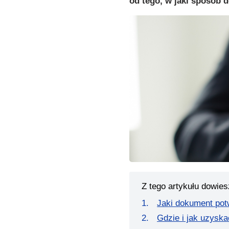
od tego, w jaki sposób d
Z tego artykułu dowies
Jaki dokument po
Gdzie i jak uzysk