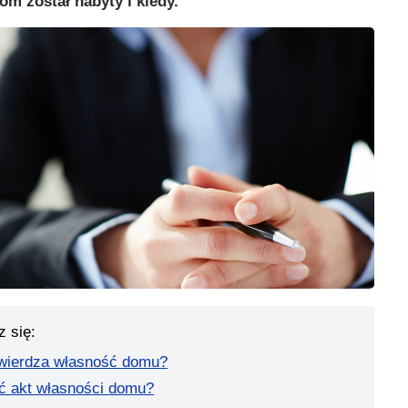
om został nabyty i kiedy.
z się:
twierdza własność domu?
ać akt własności domu?