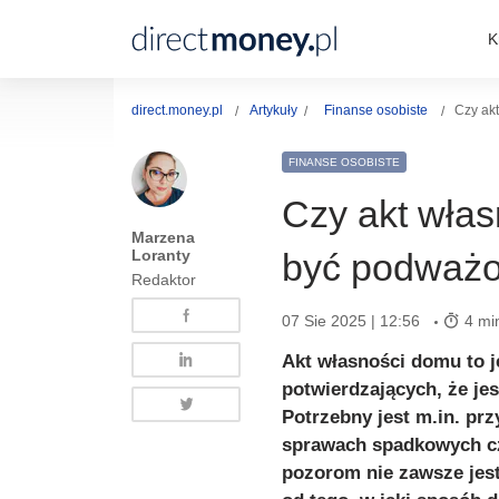
K
direct.money.pl
Artykuły
Finanse osobiste
Czy ak
FINANSE OSOBISTE
Czy akt wła
Marzena
Loranty
być podważ
Redaktor
07 Sie 2025 | 12:56
4 mi
Akt własności domu to 
potwierdzających, że je
Potrzebny jest m.in. prz
sprawach spadkowych cz
pozorom nie zawsze jest