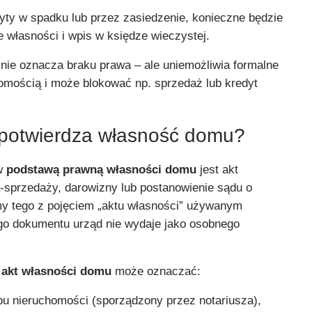
byty w spadku lub przez zasiedzenie, konieczne będzie
 własności i wpis w księdze wieczystej.
 nie oznacza braku prawa – ale uniemożliwia formalne
omością i może blokować np. sprzedaż lub kredyt
 potwierdza własność domu?
ów
podstawą prawną własności domu
jest akt
-sprzedaży, darowizny lub postanowienie sądu o
y tego z pojęciem „aktu własności” używanym
ego dokumentu urząd nie wydaje jako osobnego
,
akt własności domu
może oznaczać:
u nieruchomości (sporządzony przez notariusza),