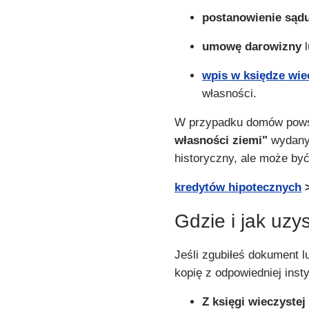
postanowienie sąd
umowę darowizny
l
wpis w księdze wie
własności.
W przypadku domów powst
własności ziemi"
wydany 
historyczny, ale może być
kredytów hipotecznych
Gdzie i jak uz
Jeśli zgubiłeś dokument 
kopię z odpowiedniej insty
Z księgi wieczystej