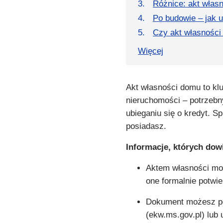
Różnice: akt własn
Po budowie – jak 
Czy akt własnośc
Więcej
Akt własności domu to k
nieruchomości – potrzebn
ubieganiu się o kredyt. Sp
posiadasz.
Informacje, których dowi
Aktem własności moż
one formalnie potwie
Dokument możesz pob
(ekw.ms.gov.pl) lub