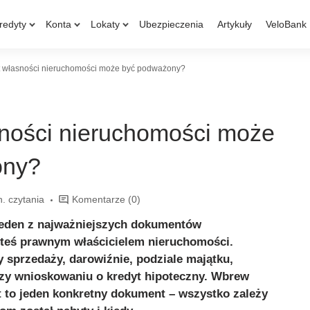
redyty
Konta
Lokaty
Ubezpieczenia
Artykuły
VeloBank
t własności nieruchomości może być podważony?
sności nieruchomości może
ony?
n. czytania
Komentarze
(0)
jeden z najważniejszych dokumentów
steś prawnym właścicielem nieruchomości.
y sprzedaży, darowiźnie, podziale majątku,
y wnioskowaniu o kredyt hipoteczny. Wbrew
 to jeden konkretny dokument – wszystko zależy