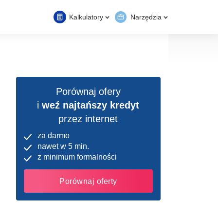
Kalkulatory
Narzędzia
Porównaj ofery
i
weź najtańszy kredyt
przez internet
za darmo
nawet w 5 min.
z minimum formalności
Porównaj oferty