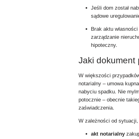
Jeśli dom został na
sądowe uregulowanie
Brak aktu własności
zarządzanie nieruch
hipoteczny.
Jaki dokument
W większości przypadk
notarialny – umowa kupna
nabyciu spadku. Nie mylm
potocznie – obecnie taki
zaświadczenia.
W zależności od sytuacji
akt notarialny
zakup