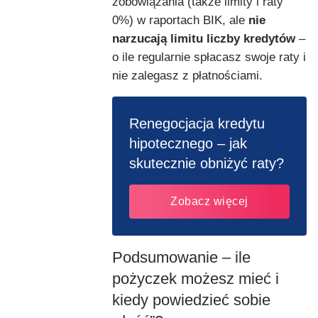
zobowiązania (także limity i raty
0%) w raportach BIK, ale
nie
narzucają limitu liczby kredytów
–
o ile regularnie spłacasz swoje raty i
nie zalegasz z płatnościami.
Renegocjacja kredytu
hipotecznego – jak
skutecznie obniżyć raty?
Zobacz więcej
Podsumowanie – ile
pożyczek możesz mieć i
kiedy powiedzieć sobie