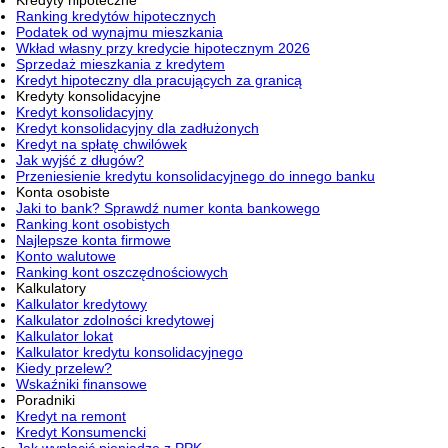
Ranking kredytów hipotecznych
Podatek od wynajmu mieszkania
Wkład własny przy kredycie hipotecznym 2026
Sprzedaż mieszkania z kredytem
Kredyt hipoteczny dla pracujących za granicą
Kredyty konsolidacyjne
Kredyt konsolidacyjny
Kredyt konsolidacyjny dla zadłużonych
Kredyt na spłatę chwilówek
Jak wyjść z długów?
Przeniesienie kredytu konsolidacyjnego do innego banku
Konta osobiste
Jaki to bank? Sprawdź numer konta bankowego
Ranking kont osobistych
Najlepsze konta firmowe
Konto walutowe
Ranking kont oszczędnościowych
Kalkulatory
Kalkulator kredytowy
Kalkulator zdolności kredytowej
Kalkulator lokat
Kalkulator kredytu konsolidacyjnego
Kiedy przelew?
Wskaźniki finansowe
Poradniki
Kredyt na remont
Kredyt Konsumencki
Jak wypłacić pieniądze z PPK