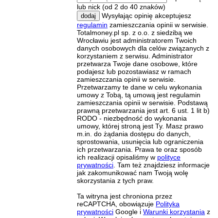
lub nick (od 2 do 40 znaków)
Wysyłając opinię akceptujesz
dodaj
regulamin
zamieszczania opinii w serwisie.
Totalmoney.pl sp. z o.o. z siedzibą we
Wrocławiu jest administratorem Twoich
danych osobowych dla celów związanych z
korzystaniem z serwisu. Administrator
przetwarza Twoje dane osobowe, które
podajesz lub pozostawiasz w ramach
zamieszczania opinii w serwisie.
Przetwarzamy te dane w celu wykonania
umowy z Tobą, tą umową jest regulamin
zamieszczania opinii w serwisie. Podstawą
prawną przetwarzania jest art. 6 ust. 1 lit b)
RODO - niezbędność do wykonania
umowy, której stroną jest Ty. Masz prawo
m.in. do żądania dostępu do danych,
sprostowania, usunięcia lub ograniczenia
ich przetwarzania. Prawa te oraz sposób
ich realizacji opisaliśmy w
polityce
prywatności
. Tam też znajdziesz informacje
jak zakomunikować nam Twoją wolę
skorzystania z tych praw.
Ta witryna jest chroniona przez
reCAPTCHA, obowiązuje
Polityka
prywatności
Google i
Warunki korzystania
z