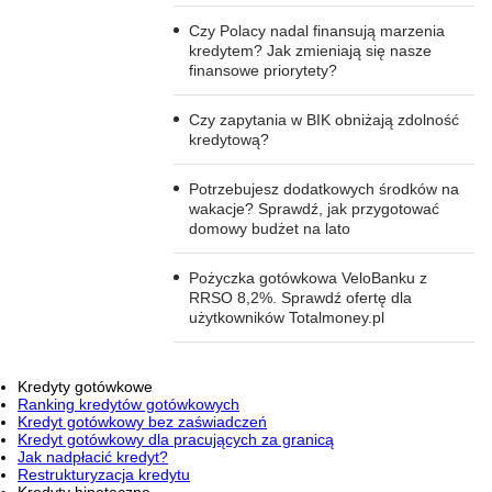
Czy Polacy nadal finansują marzenia
kredytem? Jak zmieniają się nasze
finansowe priorytety?
Czy zapytania w BIK obniżają zdolność
kredytową?
Potrzebujesz dodatkowych środków na
wakacje? Sprawdź, jak przygotować
domowy budżet na lato
Pożyczka gotówkowa VeloBanku z
RRSO 8,2%. Sprawdź ofertę dla
użytkowników Totalmoney.pl
Kredyty gotówkowe
Ranking kredytów gotówkowych
Kredyt gotówkowy bez zaświadczeń
Kredyt gotówkowy dla pracujących za granicą
Jak nadpłacić kredyt?
Restrukturyzacja kredytu
Kredyty hipoteczne