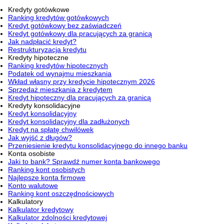
Kredyty gotówkowe
Ranking kredytów gotówkowych
Kredyt gotówkowy bez zaświadczeń
Kredyt gotówkowy dla pracujących za granicą
Jak nadpłacić kredyt?
Restrukturyzacja kredytu
Kredyty hipoteczne
Ranking kredytów hipotecznych
Podatek od wynajmu mieszkania
Wkład własny przy kredycie hipotecznym 2026
Sprzedaż mieszkania z kredytem
Kredyt hipoteczny dla pracujących za granicą
Kredyty konsolidacyjne
Kredyt konsolidacyjny
Kredyt konsolidacyjny dla zadłużonych
Kredyt na spłatę chwilówek
Jak wyjść z długów?
Przeniesienie kredytu konsolidacyjnego do innego banku
Konta osobiste
Jaki to bank? Sprawdź numer konta bankowego
Ranking kont osobistych
Najlepsze konta firmowe
Konto walutowe
Ranking kont oszczędnościowych
Kalkulatory
Kalkulator kredytowy
Kalkulator zdolności kredytowej