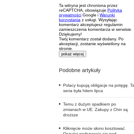
Ta witryna jest chroniona przez
reCAPTCHA, obowiązuje
Polityka
prywatności
Google i
Warunki
korzystania
z usługi. Wysyłając
komentarz akceptujesz regulamin
zamieszczenia komentarza w serwisie.
Dziękujemy!
Twój komentarz został dodany. Po
akceptacji, zostanie wyświetlony na
stronie.
pokaż więcej
Podobne artykuły
Polacy kupują obligacje na potęgę. T
seria była hitem lipca
Temu z dużym spadkiem po
zmianach w UE. Zakupy z Chin są
droższe
Kliknięcie może słono kosztować.
Oszuści podszywają się pod