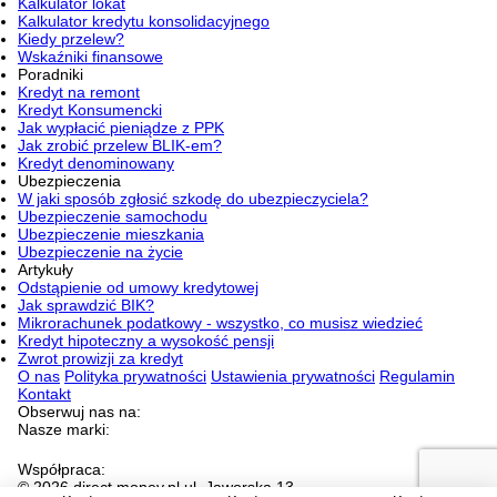
Kalkulator lokat
Kalkulator kredytu konsolidacyjnego
Kiedy przelew?
Wskaźniki finansowe
Poradniki
Kredyt na remont
Kredyt Konsumencki
Jak wypłacić pieniądze z PPK
Jak zrobić przelew BLIK-em?
Kredyt denominowany
Ubezpieczenia
W jaki sposób zgłosić szkodę do ubezpieczyciela?
Ubezpieczenie samochodu
Ubezpieczenie mieszkania
Ubezpieczenie na życie
Artykuły
Odstąpienie od umowy kredytowej
Jak sprawdzić BIK?
Mikrorachunek podatkowy - wszystko, co musisz wiedzieć
Kredyt hipoteczny a wysokość pensji
Zwrot prowizji za kredyt
O nas
Polityka prywatności
Ustawienia prywatności
Regulamin
Kontakt
Obserwuj nas na:
Nasze marki:
Współpraca:
© 2026 direct.money.pl ul. Jaworska 13,