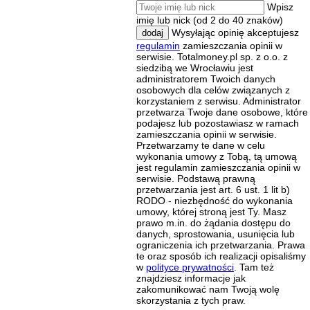
Wpisz
imię lub nick (od 2 do 40 znaków)
Wysyłając opinię akceptujesz
dodaj
regulamin
zamieszczania opinii w
serwisie. Totalmoney.pl sp. z o.o. z
siedzibą we Wrocławiu jest
administratorem Twoich danych
osobowych dla celów związanych z
korzystaniem z serwisu. Administrator
przetwarza Twoje dane osobowe, które
podajesz lub pozostawiasz w ramach
zamieszczania opinii w serwisie.
Przetwarzamy te dane w celu
wykonania umowy z Tobą, tą umową
jest regulamin zamieszczania opinii w
serwisie. Podstawą prawną
przetwarzania jest art. 6 ust. 1 lit b)
RODO - niezbędność do wykonania
umowy, której stroną jest Ty. Masz
prawo m.in. do żądania dostępu do
danych, sprostowania, usunięcia lub
ograniczenia ich przetwarzania. Prawa
te oraz sposób ich realizacji opisaliśmy
w
polityce prywatności
. Tam też
znajdziesz informacje jak
zakomunikować nam Twoją wolę
skorzystania z tych praw.