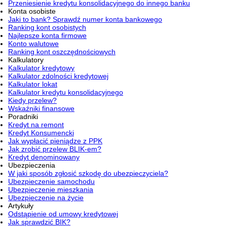
Przeniesienie kredytu konsolidacyjnego do innego banku
Konta osobiste
Jaki to bank? Sprawdź numer konta bankowego
Ranking kont osobistych
Najlepsze konta firmowe
Konto walutowe
Ranking kont oszczędnościowych
Kalkulatory
Kalkulator kredytowy
Kalkulator zdolności kredytowej
Kalkulator lokat
Kalkulator kredytu konsolidacyjnego
Kiedy przelew?
Wskaźniki finansowe
Poradniki
Kredyt na remont
Kredyt Konsumencki
Jak wypłacić pieniądze z PPK
Jak zrobić przelew BLIK-em?
Kredyt denominowany
Ubezpieczenia
W jaki sposób zgłosić szkodę do ubezpieczyciela?
Ubezpieczenie samochodu
Ubezpieczenie mieszkania
Ubezpieczenie na życie
Artykuły
Odstąpienie od umowy kredytowej
Jak sprawdzić BIK?