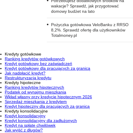
Potrzebujesz dodatkowych środków na
wakacje? Sprawdź, jak przygotować
domowy budżet na lato
Pożyczka gotówkowa VeloBanku z RRSO
8,2%. Sprawdź ofertę dla użytkowników
Totalmoney.pl
Kredyty gotówkowe
Ranking kredytów gotówkowych
Kredyt gotówkowy bez zaświadczeń
Kredyt gotówkowy dla pracujących za granicą
Jak nadpłacić kredyt?
Restrukturyzacja kredytu
Kredyty hipoteczne
Ranking kredytów hipotecznych
Podatek od wynajmu mieszkania
Wkład własny przy kredycie hipotecznym 2026
Sprzedaż mieszkania z kredytem
Kredyt hipoteczny dla pracujących za granicą
Kredyty konsolidacyjne
Kredyt konsolidacyjny
Kredyt konsolidacyjny dla zadłużonych
Kredyt na spłatę chwilówek
Jak wyjść z długów?