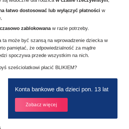
e są widoczne dla rodzica
w czasie rzeczywistym
,
na łatwo dostosować lub wyłączyć płatności
w
,
 czasowo zablokowana
w razie potrzeby.
ja ta może być szansą na wprowadzenie dziecka w
arto pamiętać, że odpowiedzialność za mądre
zędzi spoczywa przede wszystkim na nich.
łbyś sześciolatkowi płacić BLIKIEM?
Konta bankowe dla dzieci pon. 13 lat
Zobacz więcej
5