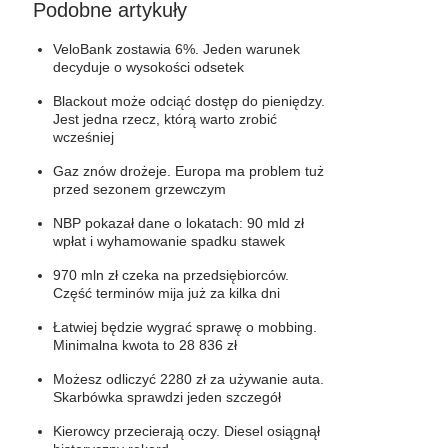
Podobne artykuły
VeloBank zostawia 6%. Jeden warunek
decyduje o wysokości odsetek
Blackout może odciąć dostęp do pieniędzy.
Jest jedna rzecz, którą warto zrobić
wcześniej
Gaz znów drożeje. Europa ma problem tuż
przed sezonem grzewczym
NBP pokazał dane o lokatach: 90 mld zł
wpłat i wyhamowanie spadku stawek
970 mln zł czeka na przedsiębiorców.
Część terminów mija już za kilka dni
Łatwiej będzie wygrać sprawę o mobbing.
Minimalna kwota to 28 836 zł
Możesz odliczyć 2280 zł za używanie auta.
Skarbówka sprawdzi jeden szczegół
Kierowcy przecierają oczy. Diesel osiągnął