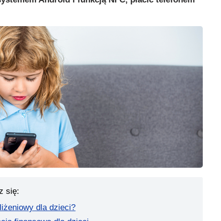
.
z się:
liżeniowy dla dzieci?