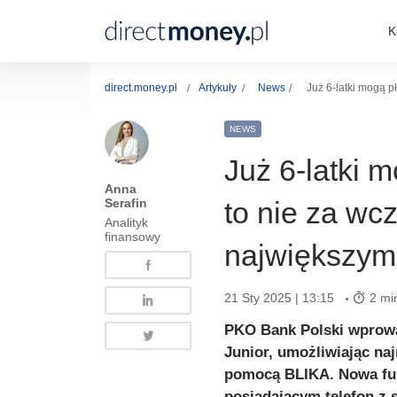
K
direct.money.pl
Artykuły
News
Już 6-latki mogą 
NEWS
Już 6-latki 
Anna
Serafin
to nie za w
Analityk
finansowy
największym
21 Sty 2025 | 13:15
2 mi
PKO Bank Polski wprowa
Junior, umożliwiając na
pomocą BLIKA. Nowa funk
posiadającym telefon z 