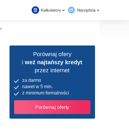
Kalkulatory
Narzędzia
ku
Porównaj ofery
i
weź najtańszy kredyt
przez internet
za darmo
nawet w 5 min.
z minimum formalności
Porównaj oferty