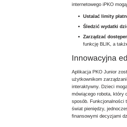
internetowego iPKO mogą
Ustalać limity płat
Śledzić wydatki dz
Zarządzać dostępem
funkcję BLIK, a tak
Innowacyjna ed
Aplikacja PKO Junior zost
użytkownikom zarządzanie
interaktywny. Dzieci mog
mówiącego robota, który
sposób. Funkcjonalności 
świat pieniędzy, jednocze
finansowymi decyzjami dz