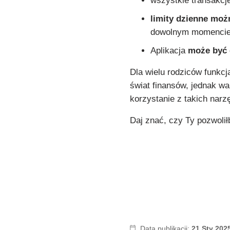
wszystkie transakcj
limity dzienne moż
dowolnym momencie
Aplikacja
może być
Dla wielu rodziców funkc
świat finansów, jednak w
korzystanie z takich nar
Daj znać, czy Ty pozwoli
Data publikacji:
21 Sty 202