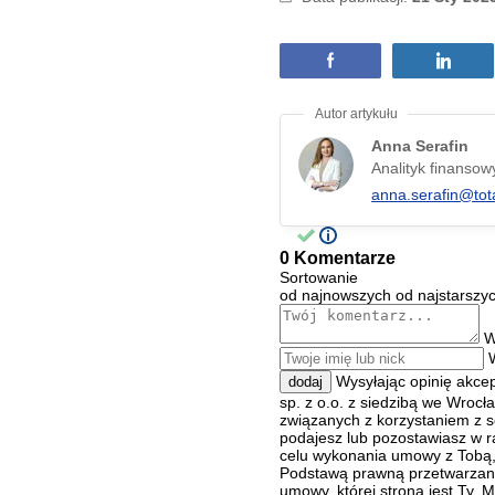
Anna Serafin
Analityk finansow
anna.serafin@tot
0 Komentarze
Sortowanie
od najnowszych
od najstarszy
W
Wysyłając opinię akce
dodaj
sp. z o.o. z siedzibą we Wroc
związanych z korzystaniem z s
podajesz lub pozostawiasz w r
celu wykonania umowy z Tobą, 
Podstawą prawną przetwarzania
umowy, której stroną jest Ty.