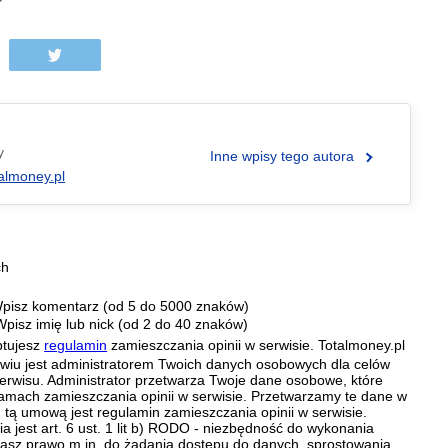
y
Inne wpisy tego autora
almoney.pl
ch
pisz komentarz (od 5 do 5000 znaków)
Wpisz imię lub nick (od 2 do 40 znaków)
ptujesz
regulamin
zamieszczania opinii w serwisie. Totalmoney.pl
ławiu jest administratorem Twoich danych osobowych dla celów
erwisu. Administrator przetwarza Twoje dane osobowe, które
amach zamieszczania opinii w serwisie. Przetwarzamy te dane w
tą umową jest regulamin zamieszczania opinii w serwisie.
 jest art. 6 ust. 1 lit b) RODO - niezbędność do wykonania
 Masz prawo m.in. do żądania dostępu do danych, sprostowania,