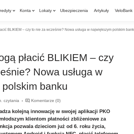
redyty
Konta
Lokaty
Ubezpieczenia
Artykuły
VeloBank
płacić BLIKIEM – czy to nie za wcześnie? Nowa usługa w największym polskim ban
mogą płacić BLIKIEM – czy
cześnie? Nowa usługa w
 polskim banku
n. czytania
Komentarze
(0)
dza kolejną innowację w swojej aplikacji PKO
jmłodszym klientom płatności zbliżeniowe za
cja pozwala dzieciom już od 6. roku życia,
systemem Android i funkcją NFC, płacić telefonem