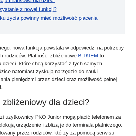
cja finansowa dla dzieci
ystanie z nowej funkcji?
roku życia powinny mieć możliwość płacenia
ego, nowa funkcja powstała w odpowiedzi na potrzeby
ch rodziców. Płatności zbliżeniowe
BLIKIEM
to
 dzieci, które chcą korzystać z tych samych
dzice natomiast zyskują narzędzie do nauki
ania pieniędzmi przez dzieci oraz możliwość pełnej
i.
 zbliżeniowy dla dzieci?
odzi użytkownicy PKO Junior mogą płacić telefonem za
okują urządzenie i zbliżą je do terminala płatniczego.
rolowany przez rodziców, którzy za pomocą serwisu