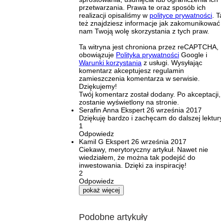
przetwarzania. Prawa te oraz sposób ich
realizacji opisaliśmy w
polityce prywatności
. 
też znajdziesz informacje jak zakomunikować
nam Twoją wolę skorzystania z tych praw.
Ta witryna jest chroniona przez reCAPTCHA,
obowiązuje
Polityka prywatności
Google i
Warunki korzystania
z usługi. Wysyłając
komentarz akceptujesz regulamin
zamieszczenia komentarza w serwisie.
Dziękujemy!
Twój komentarz został dodany. Po akceptacji,
zostanie wyświetlony na stronie.
Serafin Anna
Ekspert
26 września 2017
Dziękuję bardzo i zachęcam do dalszej lektury
1
Odpowiedz
Kamil G
Ekspert
26 września 2017
Ciekawy, merytoryczny artykuł. Nawet nie
wiedziałem, że można tak podejść do
inwestowania. Dzięki za inspirację!
2
Odpowiedz
pokaż więcej
Podobne artykuły