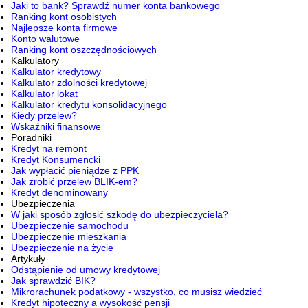
Jaki to bank? Sprawdź numer konta bankowego
Ranking kont osobistych
Najlepsze konta firmowe
Konto walutowe
Ranking kont oszczędnościowych
Kalkulatory
Kalkulator kredytowy
Kalkulator zdolności kredytowej
Kalkulator lokat
Kalkulator kredytu konsolidacyjnego
Kiedy przelew?
Wskaźniki finansowe
Poradniki
Kredyt na remont
Kredyt Konsumencki
Jak wypłacić pieniądze z PPK
Jak zrobić przelew BLIK-em?
Kredyt denominowany
Ubezpieczenia
W jaki sposób zgłosić szkodę do ubezpieczyciela?
Ubezpieczenie samochodu
Ubezpieczenie mieszkania
Ubezpieczenie na życie
Artykuły
Odstąpienie od umowy kredytowej
Jak sprawdzić BIK?
Mikrorachunek podatkowy - wszystko, co musisz wiedzieć
Kredyt hipoteczny a wysokość pensji