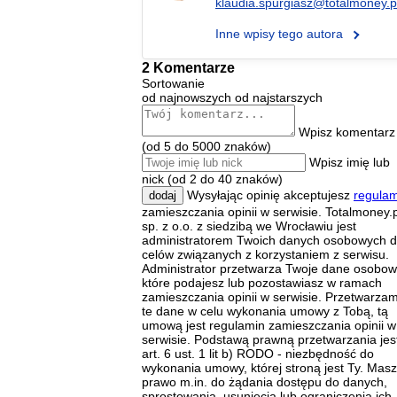
klaudia.spurgiasz@totalmoney.p
Inne wpisy tego autora
2 Komentarze
Sortowanie
od najnowszych
od najstarszych
Wpisz komentarz
(od 5 do 5000 znaków)
Wpisz imię lub
nick (od 2 do 40 znaków)
Wysyłając opinię akceptujesz
regulam
dodaj
zamieszczania opinii w serwisie. Totalmoney.p
sp. z o.o. z siedzibą we Wrocławiu jest
administratorem Twoich danych osobowych d
celów związanych z korzystaniem z serwisu.
Administrator przetwarza Twoje dane osobow
które podajesz lub pozostawiasz w ramach
zamieszczania opinii w serwisie. Przetwarza
te dane w celu wykonania umowy z Tobą, tą
umową jest regulamin zamieszczania opinii w
serwisie. Podstawą prawną przetwarzania jes
art. 6 ust. 1 lit b) RODO - niezbędność do
wykonania umowy, której stroną jest Ty. Masz
prawo m.in. do żądania dostępu do danych,
sprostowania, usunięcia lub ograniczenia ich