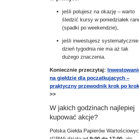
jeśli polujesz na okazję – warto
śledzić kursy w poniedziałek ran
(spadki po weekendzie),
jeśli inwestujesz systematycznie
dzień tygodnia nie ma aż tak
dużego znaczenia.
Koniecznie przeczytaj:
Inwestowani
na giełdzie dla początkujących –
praktyczny przewodnik krok po kro
>>
W jakich godzinach najlepiej
kupować akcje?
Polska Giełda Papierów Wartościowy
(GPW) działa od
9:00 do 17:00
, ale