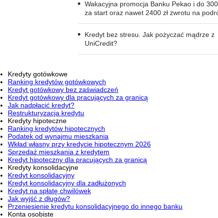
Wakacyjna promocja Banku Pekao i do 300
za start oraz nawet 2400 zł zwrotu na podr
Kredyt bez stresu. Jak pożyczać mądrze z
UniCredit?
Kredyty gotówkowe
Ranking kredytów gotówkowych
Kredyt gotówkowy bez zaświadczeń
Kredyt gotówkowy dla pracujących za granicą
Jak nadpłacić kredyt?
Restrukturyzacja kredytu
Kredyty hipoteczne
Ranking kredytów hipotecznych
Podatek od wynajmu mieszkania
Wkład własny przy kredycie hipotecznym 2026
Sprzedaż mieszkania z kredytem
Kredyt hipoteczny dla pracujących za granicą
Kredyty konsolidacyjne
Kredyt konsolidacyjny
Kredyt konsolidacyjny dla zadłużonych
Kredyt na spłatę chwilówek
Jak wyjść z długów?
Przeniesienie kredytu konsolidacyjnego do innego banku
Konta osobiste