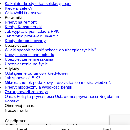
Kalkulator kredytu konsolidacyjnego
Kiedy przelew?
Wskaźniki finansowe
Poradniki
Kredyt na remont
Kredyt Konsumencki
Jak wypłacić pieniądze z PPK
Jak zrobić przelew BLIK-em?
Kredyt denominowany
Ubezpieczenia
W jaki sposób zgłosić szkodę do ubezpieczyciela?
Ubezpieczenie samochodu
Ubezpieczenie mieszkania
Ubezpieczenie na życie
Artykuły
Odstąpienie od umowy kredytowej
Jak sprawdzić BIK?
Mikrorachunek podatkowy - wszystko, co musisz wiedzieć
Kredyt hipoteczny a wysokość pensji
Zwrot prowizji za kredyt
O nas
Polityka prywatności
Ustawienia prywatności
Regulamin
Kontakt
Obserwuj nas na:
Nasze marki:
Współpraca:
© 2026 direct.money.pl ul. Jaworska 13,
Kredyt
Kredyt
Kredyt
53-612 Wrocław NIP 897-16-52-608
Jesteśmy częścią WP