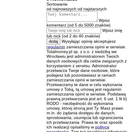
Sortowanie
od najnowszych
od najstarszych
Wpisz
komentarz (od 5 do 5000 znaków)
Wpisz imię
lub nick (od 2 do 40 znaków)
Wysyłając opinię akceptujesz
dodaj
regulamin
zamieszczania opinii w serwisie.
Totalmoney.pl sp. z o.o. z siedzibą we
Wrocławiu jest administratorem Twoich
danych osobowych dla celów związanych z
korzystaniem z serwisu. Administrator
przetwarza Twoje dane osobowe, które
podajesz lub pozostawiasz w ramach
zamieszczania opinii w serwisie.
Przetwarzamy te dane w celu wykonania
umowy z Tobą, tą umową jest regulamin
zamieszczania opinii w serwisie. Podstawą
prawną przetwarzania jest art. 6 ust. 1 lit b)
RODO - niezbędność do wykonania
umowy, której stroną jest Ty. Masz prawo
m.in. do żądania dostępu do danych,
sprostowania, usunięcia lub ograniczenia
ich przetwarzania. Prawa te oraz sposób
ich realizacji opisaliśmy w
polityce
prywatności
. Tam też znajdziesz informacje