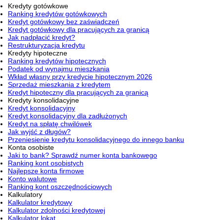
Kredyty gotówkowe
Ranking kredytów gotówkowych
Kredyt gotówkowy bez zaświadczeń
Kredyt gotówkowy dla pracujących za granicą
Jak nadpłacić kredyt?
Restrukturyzacja kredytu
Kredyty hipoteczne
Ranking kredytów hipotecznych
Podatek od wynajmu mieszkania
Wkład własny przy kredycie hipotecznym 2026
Sprzedaż mieszkania z kredytem
Kredyt hipoteczny dla pracujących za granicą
Kredyty konsolidacyjne
Kredyt konsolidacyjny
Kredyt konsolidacyjny dla zadłużonych
Kredyt na spłatę chwilówek
Jak wyjść z długów?
Przeniesienie kredytu konsolidacyjnego do innego banku
Konta osobiste
Jaki to bank? Sprawdź numer konta bankowego
Ranking kont osobistych
Najlepsze konta firmowe
Konto walutowe
Ranking kont oszczędnościowych
Kalkulatory
Kalkulator kredytowy
Kalkulator zdolności kredytowej
Kalkulator lokat