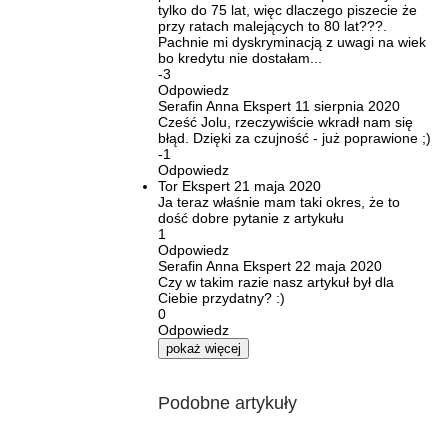
tylko do 75 lat, więc dlaczego piszecie że
przy ratach malejących to 80 lat???.
Pachnie mi dyskryminacją z uwagi na wiek
bo kredytu nie dostałam...
-3
Odpowiedz
Serafin Anna
Ekspert
11 sierpnia 2020
Cześć Jolu, rzeczywiście wkradł nam się
błąd. Dzięki za czujność - już poprawione ;)
-1
Odpowiedz
Tor
Ekspert
21 maja 2020
Ja teraz właśnie mam taki okres, że to
dość dobre pytanie z artykułu
1
Odpowiedz
Serafin Anna
Ekspert
22 maja 2020
Czy w takim razie nasz artykuł był dla
Ciebie przydatny? :)
0
Odpowiedz
pokaż więcej
Podobne artykuły