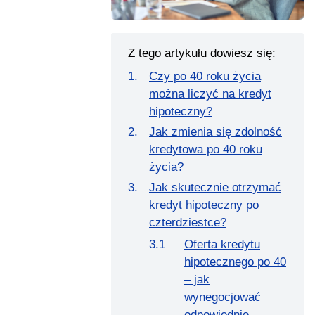
Z tego artykułu dowiesz się:
Czy po 40 roku życia
można liczyć na kredyt
hipoteczny?
Jak zmienia się zdolność
kredytowa po 40 roku
życia?
Jak skutecznie otrzymać
kredyt hipoteczny po
czterdziestce?
Oferta kredytu
hipotecznego po 40
– jak
wynegocjować
odpowiednie