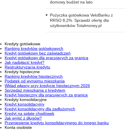
domowy budżet na lato
Pożyczka gotówkowa VeloBanku z
RRSO 8,2%. Sprawdź ofertę dla
użytkowników Totalmoney.pl
Kredyty gotówkowe
Ranking kredytów gotówkowych
Kredyt gotówkowy bez zaświadczeń
Kredyt gotówkowy dla pracujących za granicą
Jak nadpłacić kredyt?
Restrukturyzacja kredytu
Kredyty hipoteczne
Ranking kredytów hipotecznych
Podatek od wynajmu mieszkania
Wkład własny przy kredycie hipotecznym 2026
Sprzedaż mieszkania z kredytem
Kredyt hipoteczny dla pracujących za granicą
Kredyty konsolidacyjne
Kredyt konsolidacyjny
Kredyt konsolidacyjny dla zadłużonych
Kredyt na spłatę chwilówek
Jak wyjść z długów?
Przeniesienie kredytu konsolidacyjnego do innego banku
Konta osobiste