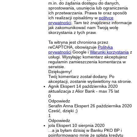
m.in. do żądania dostępu do danych,
sprostowania, usunięcia lub ograniczenia
ich przetwarzania. Prawa te oraz sposób
ich realizacji opisaliśmy w
polityce
prywatności
. Tam też znajdziesz informacje
jak zakomunikować nam Twoją wolę
skorzystania z tych praw.
Ta witryna jest chroniona przez
reCAPTCHA, obowiązuje
Polityka
prywatności
Google i
Warunki korzystania
z
usługi. Wysyłając komentarz akceptujesz
regulamin zamieszczenia komentarza w
serwisie.
Dziękujemy!
Twój komentarz został dodany. Po
akceptacji, zostanie wyświetlony na stronie.
Agnik
Ekspert
14 października 2020
aktualizacja z Alior Bank - max 75 lat
0
Odpowiedz
Serafin Anna
Ekspert
26 października 2020
Cześć, dzięki ;)
1
Odpowiedz
jola
Ekspert
10 sierpnia 2020
...a ja byłam dzisiaj w Banku PKO BP i
poinformowano mnie że spłata kredytu