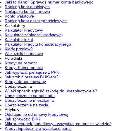
Jaki to bank? Sprawdź numer konta bankowego
Ranking kont osobistych
Najlepsze konta firmowe
Konto walutowe
Ranking kont oszczędnościowych
Kalkulatory
Kalkulator kredytowy
Kalkulator zdolności kredytowej
Kalkulator lokat
Kalkulator kredytu konsolidacyjnego
Kiedy przelew?
Wskaźniki finansowe
Poradniki
Kredyt na remont
Kredyt Konsumencki
Jak wypłacić pieniądze z PPK
Jak zrobić przelew BLIK-em?
Kredyt denominowany
Ubezpieczenia
W jaki sposób zgłosić szkodę do ubezpieczyciela?
Ubezpieczenie samochodu
Ubezpieczenie mieszkania
Ubezpieczenie na życie
Artykuły
Odstąpienie od umowy kredytowej
Jak sprawdzić BIK?
Mikrorachunek podatkowy - wszystko, co musisz wiedzieć
Kredyt hipoteczny a wysokość pensji