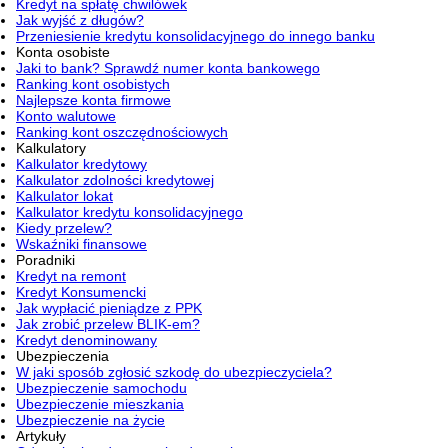
Kredyt na spłatę chwilówek
Jak wyjść z długów?
Przeniesienie kredytu konsolidacyjnego do innego banku
Konta osobiste
Jaki to bank? Sprawdź numer konta bankowego
Ranking kont osobistych
Najlepsze konta firmowe
Konto walutowe
Ranking kont oszczędnościowych
Kalkulatory
Kalkulator kredytowy
Kalkulator zdolności kredytowej
Kalkulator lokat
Kalkulator kredytu konsolidacyjnego
Kiedy przelew?
Wskaźniki finansowe
Poradniki
Kredyt na remont
Kredyt Konsumencki
Jak wypłacić pieniądze z PPK
Jak zrobić przelew BLIK-em?
Kredyt denominowany
Ubezpieczenia
W jaki sposób zgłosić szkodę do ubezpieczyciela?
Ubezpieczenie samochodu
Ubezpieczenie mieszkania
Ubezpieczenie na życie
Artykuły