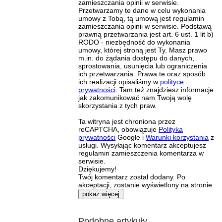
zamieszczania opinii w serwisie.
Przetwarzamy te dane w celu wykonania
umowy z Tobą, tą umową jest regulamin
zamieszczania opinii w serwisie. Podstawą
prawną przetwarzania jest art. 6 ust. 1 lit b)
RODO - niezbędność do wykonania
umowy, której stroną jest Ty. Masz prawo
m.in. do żądania dostępu do danych,
sprostowania, usunięcia lub ograniczenia
ich przetwarzania. Prawa te oraz sposób
ich realizacji opisaliśmy w
polityce
prywatności
. Tam też znajdziesz informacje
jak zakomunikować nam Twoją wolę
skorzystania z tych praw.
Ta witryna jest chroniona przez
reCAPTCHA, obowiązuje
Polityka
prywatności
Google i
Warunki korzystania
z
usługi. Wysyłając komentarz akceptujesz
regulamin zamieszczenia komentarza w
serwisie.
Dziękujemy!
Twój komentarz został dodany. Po
akceptacji, zostanie wyświetlony na stronie.
pokaż więcej
Podobne artykuły