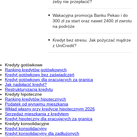
żeby nie przepłacić?
Wakacyjna promocja Banku Pekao i do
300 zł za start oraz nawet 2400 zł zwrotu
na podróże
Kredyt bez stresu. Jak pożyczać mądrze
z UniCredit?
Kredyty gotówkowe
Ranking kredytów gotówkowych
Kredyt gotówkowy bez zaświadczeń
Kredyt gotówkowy dla pracujących za granicą
Jak nadpłacić kredyt?
Restrukturyzacja kredytu
Kredyty hipoteczne
Ranking kredytów hipotecznych
Podatek od wynajmu mieszkania
Wkład własny przy kredycie hipotecznym 2026
Sprzedaż mieszkania z kredytem
Kredyt hipoteczny dla pracujących za granicą
Kredyty konsolidacyjne
Kredyt konsolidacyjny
Kredyt konsolidacyjny dla zadłużonych