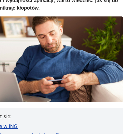
 wydajności aplikacji, warto wiedzieć, jak się do
niknąć kłopotów.
z się:
ne w ING