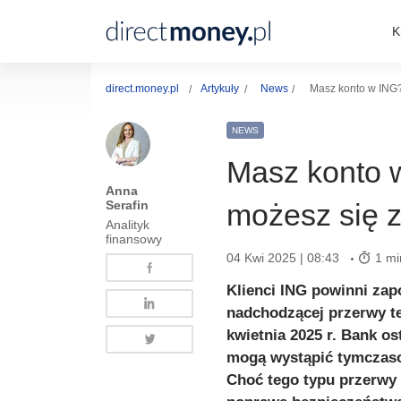
K
direct.money.pl
Artykuły
News
Masz konto w ING?
NEWS
Masz konto 
Anna
Serafin
możesz się z
Analityk
finansowy
04 Kwi 2025 | 08:43
1 mi
Klienci ING powinni za
nadchodzącej przerwy te
kwietnia 2025 r. Bank o
mogą wystąpić tymczaso
Choć tego typu przerwy