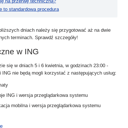
ię na przerwę techniczną?
e to standardowa procedura
bliższych dniach należy się przygotować aż na dwie
nych terminach. Sprawdź szczegóły!
czne w ING
e się w dniach 5 i 6 kwietnia, w godzinach 23:00 -
i ING nie będą mogli korzystać z następujących usług:
maty
oje ING i wersja przeglądarkowa systemu
kacja mobilna i wersja przeglądarkowa systemu
we