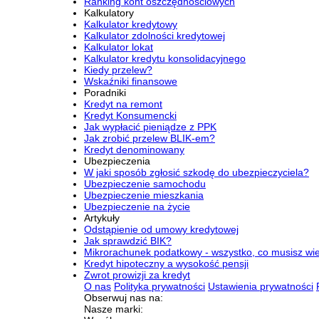
Ranking kont oszczędnościowych
Kalkulatory
Kalkulator kredytowy
Kalkulator zdolności kredytowej
Kalkulator lokat
Kalkulator kredytu konsolidacyjnego
Kiedy przelew?
Wskaźniki finansowe
Poradniki
Kredyt na remont
Kredyt Konsumencki
Jak wypłacić pieniądze z PPK
Jak zrobić przelew BLIK-em?
Kredyt denominowany
Ubezpieczenia
W jaki sposób zgłosić szkodę do ubezpieczyciela?
Ubezpieczenie samochodu
Ubezpieczenie mieszkania
Ubezpieczenie na życie
Artykuły
Odstąpienie od umowy kredytowej
Jak sprawdzić BIK?
Mikrorachunek podatkowy - wszystko, co musisz wi
Kredyt hipoteczny a wysokość pensji
Zwrot prowizji za kredyt
O nas
Polityka prywatności
Ustawienia prywatności
Obserwuj nas na:
Nasze marki: