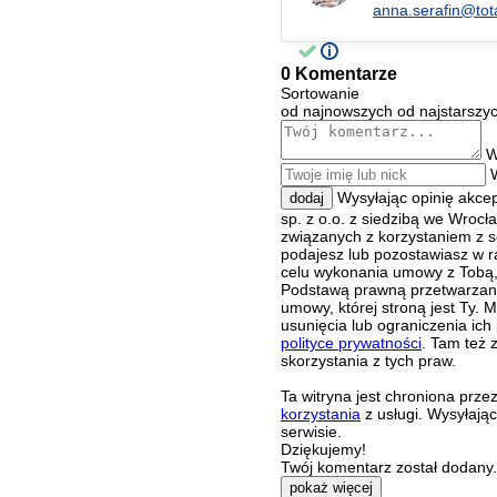
anna.serafin@tot
0 Komentarze
Sortowanie
od najnowszych
od najstarszy
W
Wysyłając opinię akce
dodaj
sp. z o.o. z siedzibą we Wroc
związanych z korzystaniem z s
podajesz lub pozostawiasz w r
celu wykonania umowy z Tobą, 
Podstawą prawną przetwarzania
umowy, której stroną jest Ty.
usunięcia lub ograniczenia ich
polityce prywatności
. Tam też 
skorzystania z tych praw.
Ta witryna jest chroniona pr
korzystania
z usługi. Wysyłają
serwisie.
Dziękujemy!
Twój komentarz został dodany. 
pokaż więcej