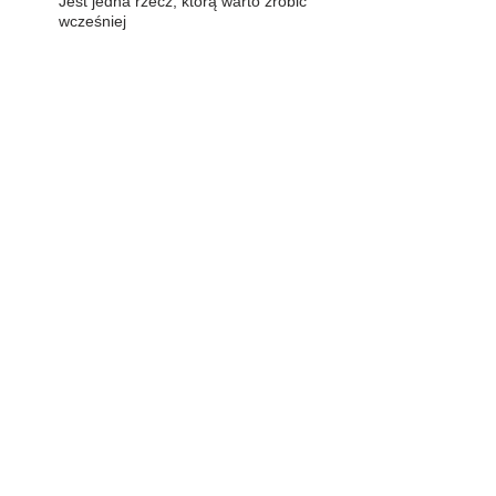
Jest jedna rzecz, którą warto zrobić
wcześniej