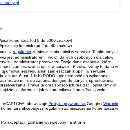
almoney.pl
ch
pisz komentarz (od 5 do 5000 znaków)
Wpisz imię lub nick (od 2 do 40 znaków)
ptujesz
regulamin
zamieszczania opinii w serwisie. Totalmoney.pl
ławiu jest administratorem Twoich danych osobowych dla celów
erwisu. Administrator przetwarza Twoje dane osobowe, które
amach zamieszczania opinii w serwisie. Przetwarzamy te dane w
tą umową jest regulamin zamieszczania opinii w serwisie.
 jest art. 6 ust. 1 lit b) RODO - niezbędność do wykonania
 Masz prawo m.in. do żądania dostępu do danych, sprostowania,
 przetwarzania. Prawa te oraz sposób ich realizacji opisaliśmy w
znajdziesz informacje jak zakomunikować nam Twoją wolę
zez reCAPTCHA, obowiązuje
Polityka prywatności
Google i
Warunki
c komentarz akceptujesz regulamin zamieszczenia komentarza w
Po akceptacji, zostanie wyświetlony na stronie.