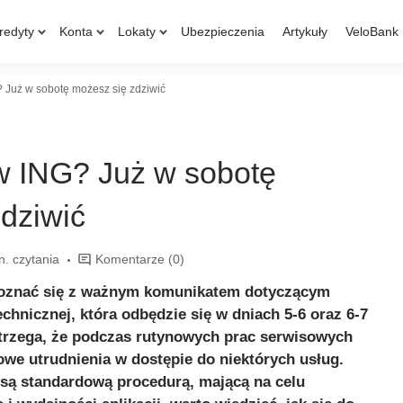
redyty
Konta
Lokaty
Ubezpieczenia
Artykuły
VeloBank
 Już w sobotę możesz się zdziwić
w ING? Już w sobotę
dziwić
n. czytania
Komentarze
(0)
poznać się z ważnym komunikatem dotyczącym
chnicznej, która odbędzie się w dniach 5-6 oraz 6-7
strzega, że podczas rutynowych prac serwisowych
we utrudnienia w dostępie do niektórych usług.
 są standardową procedurą, mającą na celu