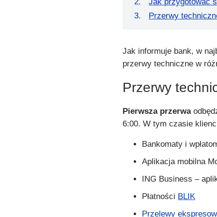
Jak przygotować s
Przerwy techniczn
Jak informuje bank, w naj
przerwy techniczne w róż
Przerwy techni
Pierwsza przerwa
odbędzi
6:00. W tym czasie klienc
Bankomaty i wpłato
Aplikacja mobilna M
ING Business – apli
Płatności
BLIK
Przelewy ekspreso