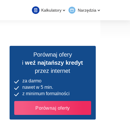
Kalkulatory
Narzędzia
Porównaj ofery
i
weź najtańszy kredyt
przez internet
za darmo
nawet w 5 min.
z minimum formalności
Porównaj oferty