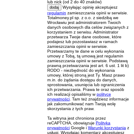
lub nick (od 2 do 40 znaków)
Wysyłając opinię akceptujesz
dodaj
regulamin
zamieszczania opinii w serwisie.
Totalmoney.pl sp. z o.o. z siedzibą we
Wrocławiu jest administratorem Twoich
danych osobowych dla celów związanych z
korzystaniem z serwisu. Administrator
przetwarza Twoje dane osobowe, które
podajesz lub pozostawiasz w ramach
zamieszczania opinii w serwisie.
Przetwarzamy te dane w celu wykonania
umowy z Tobą, tą umową jest regulamin
zamieszczania opinii w serwisie. Podstawą
prawną przetwarzania jest art. 6 ust. 1 lit b)
RODO - niezbędność do wykonania
umowy, której stroną jest Ty. Masz prawo
m.in. do żądania dostępu do danych,
sprostowania, usunięcia lub ograniczenia
ich przetwarzania. Prawa te oraz sposób
ich realizacji opisaliśmy w
polityce
prywatności
. Tam też znajdziesz informacje
jak zakomunikować nam Twoją wolę
skorzystania z tych praw.
Ta witryna jest chroniona przez
reCAPTCHA, obowiązuje
Polityka
prywatności
Google i
Warunki korzystania
z
usługi. Wysyłając komentarz akceptujesz