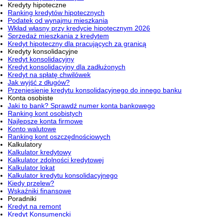
Kredyty hipoteczne
Ranking kredytów hipotecznych
Podatek od wynajmu mieszkania
Wkład własny przy kredycie hipotecznym 2026
Sprzedaż mieszkania z kredytem
Kredyt hipoteczny dla pracujących za granicą
Kredyty konsolidacyjne
Kredyt konsolidacyjny
Kredyt konsolidacyjny dla zadłużonych
Kredyt na spłatę chwilówek
Jak wyjść z długów?
Przeniesienie kredytu konsolidacyjnego do innego banku
Konta osobiste
Jaki to bank? Sprawdź numer konta bankowego
Ranking kont osobistych
Najlepsze konta firmowe
Konto walutowe
Ranking kont oszczędnościowych
Kalkulatory
Kalkulator kredytowy
Kalkulator zdolności kredytowej
Kalkulator lokat
Kalkulator kredytu konsolidacyjnego
Kiedy przelew?
Wskaźniki finansowe
Poradniki
Kredyt na remont
Kredyt Konsumencki