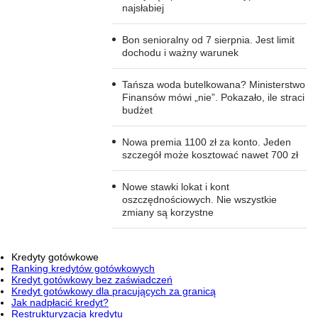
najsłabiej
Bon senioralny od 7 sierpnia. Jest limit
dochodu i ważny warunek
Tańsza woda butelkowana? Ministerstwo
Finansów mówi „nie”. Pokazało, ile straci
budżet
Nowa premia 1100 zł za konto. Jeden
szczegół może kosztować nawet 700 zł
Nowe stawki lokat i kont
oszczędnościowych. Nie wszystkie
zmiany są korzystne
Kredyty gotówkowe
Ranking kredytów gotówkowych
Kredyt gotówkowy bez zaświadczeń
Kredyt gotówkowy dla pracujących za granicą
Jak nadpłacić kredyt?
Restrukturyzacja kredytu