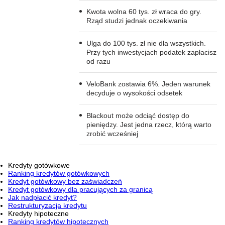
Kwota wolna 60 tys. zł wraca do gry.
Rząd studzi jednak oczekiwania
Ulga do 100 tys. zł nie dla wszystkich.
Przy tych inwestycjach podatek zapłacisz
od razu
VeloBank zostawia 6%. Jeden warunek
decyduje o wysokości odsetek
Blackout może odciąć dostęp do
pieniędzy. Jest jedna rzecz, którą warto
zrobić wcześniej
Kredyty gotówkowe
Ranking kredytów gotówkowych
Kredyt gotówkowy bez zaświadczeń
Kredyt gotówkowy dla pracujących za granicą
Jak nadpłacić kredyt?
Restrukturyzacja kredytu
Kredyty hipoteczne
Ranking kredytów hipotecznych