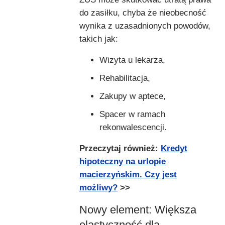
do zasiłku, chyba że nieobecność
wynika z uzasadnionych powodów,
takich jak:
Wizyta u lekarza,
Rehabilitacja,
Zakupy w aptece,
Spacer w ramach
rekonwalescencji.
Przeczytaj również:
Kredyt
hipoteczny na urlopie
macierzyńskim. Czy jest
możliwy?
>>
Nowy element: Większa
elastyczność dla