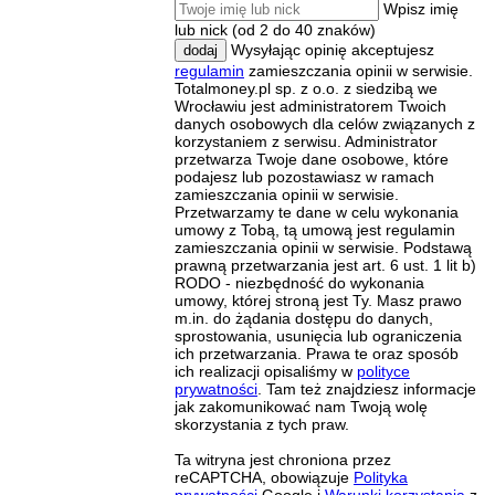
Wpisz imię
lub nick (od 2 do 40 znaków)
Wysyłając opinię akceptujesz
dodaj
regulamin
zamieszczania opinii w serwisie.
Totalmoney.pl sp. z o.o. z siedzibą we
Wrocławiu jest administratorem Twoich
danych osobowych dla celów związanych z
korzystaniem z serwisu. Administrator
przetwarza Twoje dane osobowe, które
podajesz lub pozostawiasz w ramach
zamieszczania opinii w serwisie.
Przetwarzamy te dane w celu wykonania
umowy z Tobą, tą umową jest regulamin
zamieszczania opinii w serwisie. Podstawą
prawną przetwarzania jest art. 6 ust. 1 lit b)
RODO - niezbędność do wykonania
umowy, której stroną jest Ty. Masz prawo
m.in. do żądania dostępu do danych,
sprostowania, usunięcia lub ograniczenia
ich przetwarzania. Prawa te oraz sposób
ich realizacji opisaliśmy w
polityce
prywatności
. Tam też znajdziesz informacje
jak zakomunikować nam Twoją wolę
skorzystania z tych praw.
Ta witryna jest chroniona przez
reCAPTCHA, obowiązuje
Polityka
prywatności
Google i
Warunki korzystania
z