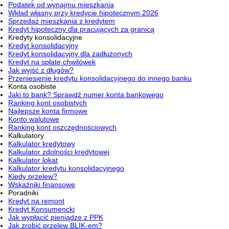
Podatek od wynajmu mieszkania
Wkład własny przy kredycie hipotecznym 2026
Sprzedaż mieszkania z kredytem
Kredyt hipoteczny dla pracujących za granicą
Kredyty konsolidacyjne
Kredyt konsolidacyjny
Kredyt konsolidacyjny dla zadłużonych
Kredyt na spłatę chwilówek
Jak wyjść z długów?
Przeniesienie kredytu konsolidacyjnego do innego banku
Konta osobiste
Jaki to bank? Sprawdź numer konta bankowego
Ranking kont osobistych
Najlepsze konta firmowe
Konto walutowe
Ranking kont oszczędnościowych
Kalkulatory
Kalkulator kredytowy
Kalkulator zdolności kredytowej
Kalkulator lokat
Kalkulator kredytu konsolidacyjnego
Kiedy przelew?
Wskaźniki finansowe
Poradniki
Kredyt na remont
Kredyt Konsumencki
Jak wypłacić pieniądze z PPK
Jak zrobić przelew BLIK-em?