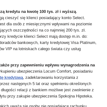
ą kredytu na kwotę 100 tys. zł i wyższą
.
 cieszyć się klienci posiadający konto Select.
est dla osób z miesięcznymi wpływami na poziomie
dających oszczędności na co najmniej 200 tys. zł.
zy kredycie klienci Select mają dostęp m.in. do:
doradców bankowych, karty kredytowej Visa Platinum,
ów VIP na lotniskach całego świata czy usług
także przy zapewnieniu wpływu wynagrodzenia na
ykupieniu ubezpieczenia Locum Comfort, posiadaniu
rtę kredytową
, zadeklarowaniu korzystania z
rzez następnych 5 lat oraz spełnieniu określonych
długości relacji z bankiem możliwe jest zwolnienie z
edytu przy zakupie ubezpieczenia Spokojna Hipoteka.
takich uważa się osoby nie posiadające rachunku