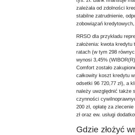
tys. zł. Bank finansuje 
zależała od zdolności kre
stabilne zatrudnienie, od
zobowiązań kredytowych, 
RRSO dla przykładu repre
założenia: kwota kredytu 
ratach (w tym 298 równych
wynosi 3,45% (WIBOR(R) 
Comfort zostało zakupion
całkowity koszt kredytu wy
odsetki 96 720,77 zł), a k
należy uwzględnić także 
czynności cywilnoprawnych
200 zł, opłatę za zlecen
zł oraz ew. usługi dodat
Gdzie złożyć w