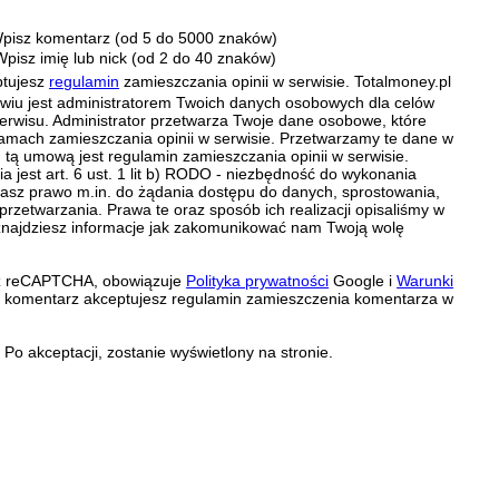
pisz komentarz (od 5 do 5000 znaków)
Wpisz imię lub nick (od 2 do 40 znaków)
ptujesz
regulamin
zamieszczania opinii w serwisie. Totalmoney.pl
ławiu jest administratorem Twoich danych osobowych dla celów
erwisu. Administrator przetwarza Twoje dane osobowe, które
amach zamieszczania opinii w serwisie. Przetwarzamy te dane w
tą umową jest regulamin zamieszczania opinii w serwisie.
 jest art. 6 ust. 1 lit b) RODO - niezbędność do wykonania
 Masz prawo m.in. do żądania dostępu do danych, sprostowania,
 przetwarzania. Prawa te oraz sposób ich realizacji opisaliśmy w
znajdziesz informacje jak zakomunikować nam Twoją wolę
zez reCAPTCHA, obowiązuje
Polityka prywatności
Google i
Warunki
c komentarz akceptujesz regulamin zamieszczenia komentarza w
Po akceptacji, zostanie wyświetlony na stronie.