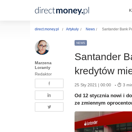
K
direct.money.pl
Artykuły
News
Santander Bank P
NEWS
Santander B
Marzena
Loranty
kredytów mi
Redaktor
25 Sty 2021 | 00:00
3 mi
Od 12 stycznia nowi i d
ze zmiennym oprocentow