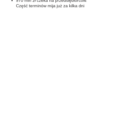
970 mln zł czeka na przedsiębiorców.
Część terminów mija już za kilka dni