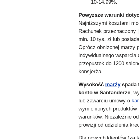
10-14,99%.
Powyższe warunki dotycz
Najniższymi kosztami mogą
Rachunek przeznaczony j
min. 10 tys. zł lub posia
Oprócz obniżonej marży pr
indywidualnego wsparcia 
przepustek do 1200 salon
konsjerża.
Wysokość
marży
spada 
konto w Santanderze
, w
lub zawarciu umowy o
ka
wymienionych produktów p
warunków. Niezależnie od 
prowizji od udzielenia kr
Dla nowych klientów (za 