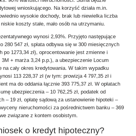
maks. 90% wartości nieruchomości. Suma będzie
dytowej wnioskującego. Na korzyść działa m.in.
powiednio wysokie dochody, brak lub niewielka liczba
niskie koszty stałe, mało osób na utrzymaniu.
zentatywnego wynosi 2,93%. Przyjęto następujące
to 280 547 zł, spłata odbywa się w 300 miesięcznych
 po 1273,34 zł), oprocentowanie jest zmienne i
3M + marża 3,24 p.p.), a ubezpieczenie Locum
e na cały okres kredytowania. W takim wypadku
nosi 113 228,37 zł (w tym: prowizja 4 797,35 zł i
lient ma do oddania łącznie 393 775,37 zł. W opłatach
sumę ubezpieczenia – 10 762,25 zł, podatek od
 – 19 zł, opłatę sądową za ustanowienie hipoteki –
ie wyceny nieruchomości za pośrednictwem banku – 369
kowe związane z kontem osobistym.
niosek o kredyt hipoteczny?