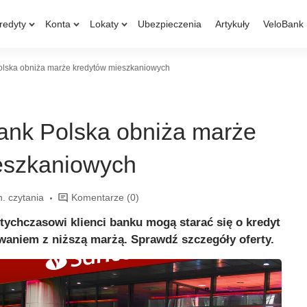
redyty
Konta
Lokaty
Ubezpieczenia
Artykuły
VeloBank
olska obniża marże kredytów mieszkaniowych
ank Polska obniża marże
eszkaniowych
n. czytania
Komentarze
(0)
otychczasowi klienci banku mogą starać się o kredyt
aniem z niższą marżą. Sprawdź szczegóły oferty.