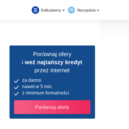
Kalkulatory
Narzędzia
Porównaj ofery
i
weź najtańszy kredyt
przez internet
za darmo
nawet w 5 min.
z minimum formalności
Porównaj oferty