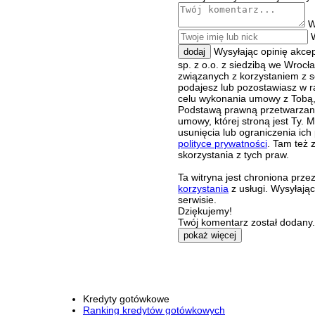
W
Wysyłając opinię akce
dodaj
sp. z o.o. z siedzibą we Wroc
związanych z korzystaniem z s
podajesz lub pozostawiasz w r
celu wykonania umowy z Tobą, 
Podstawą prawną przetwarzania
umowy, której stroną jest Ty.
usunięcia lub ograniczenia ich
polityce prywatności
. Tam też 
skorzystania z tych praw.
Ta witryna jest chroniona pr
korzystania
z usługi. Wysyłają
serwisie.
Dziękujemy!
Twój komentarz został dodany. 
pokaż więcej
Kredyty gotówkowe
Ranking kredytów gotówkowych