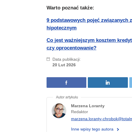
Warto poznać także:
9 podstawowych pojęć związanych 
hipotecznym
Co jest ważniejszym kosztem kredy
czy oprocentowanie?
Data publikacji:
20 Lut 2026
Marzena Loranty
Redaktor
marzena.loranty-chrobok@total
Inne wpisy tego autora