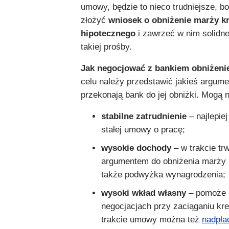
umowy, będzie to nieco trudniejsze, bo
złożyć
wniosek o obniżenie marży k
hipotecznego
i zawrzeć w nim solidn
takiej prośby.
Jak negocjować z bankiem obniżeni
celu należy przedstawić jakieś argume
przekonają bank do jej obniżki. Mogą n
stabilne zatrudnienie
– najlepie
stałej umowy o pracę;
wysokie dochody
– w trakcie t
argumentem do obniżenia marży
także podwyżka wynagrodzenia;
wysoki wkład własny
– pomoże 
negocjacjach przy zaciąganiu kre
trakcie umowy można też
nadpła