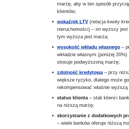
marżę, aby w ten sposób przycią
klientów;
wskaźnik
LTV
(relacja kwoty kre
nieruchomości) – im wyższy jest
tym wyższa jest marża;
wysokość wkładu własnego
– p
wkładzie własnym (poniżej 20%)
stosuje podwyższoną marżę;
zdolność kredytowa
– przy niżs
większe ryzyko, dlatego może go
rekompensować właśnie wyższą
status klienta
– stali klienci ban
na niższą marżę;
skorzystanie z dodatkowych p
– wiele banków oferuje niższą m