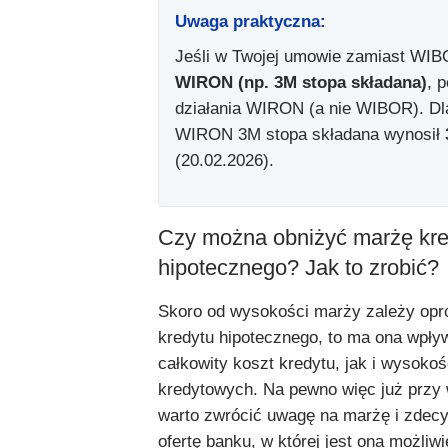
Uwaga praktyczna:
Jeśli w Twojej umowie zamiast WIB
WIRON (np. 3M stopa składana)
, 
działania WIRON (a nie WIBOR). Dla 
WIRON 3M stopa składana wynosił
(20.02.2026).
Czy można obniżyć marżę kre
hipotecznego? Jak to zrobić?
Skoro od wysokości marży zależy opr
kredytu hipotecznego, to ma ona wpły
całkowity koszt kredytu, jak i wysokoś
kredytowych. Na pewno więc już przy
warto zwrócić uwagę na marżę i zdec
ofertę banku, w której jest ona możliwi