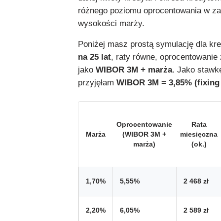
różnego poziomu oprocentowania w za
wysokości marży.
Poniżej masz prostą symulację dla kr
na 25 lat
, raty równe, oprocentowanie
jako
WIBOR 3M + marża
. Jako staw
przyjęłam
WIBOR 3M = 3,85% (fixing 
Oprocentowanie
Rata
Marża
(WIBOR 3M +
miesięczna
marża)
(ok.)
1,70%
5,55%
2 468 zł
2,20%
6,05%
2 589 zł