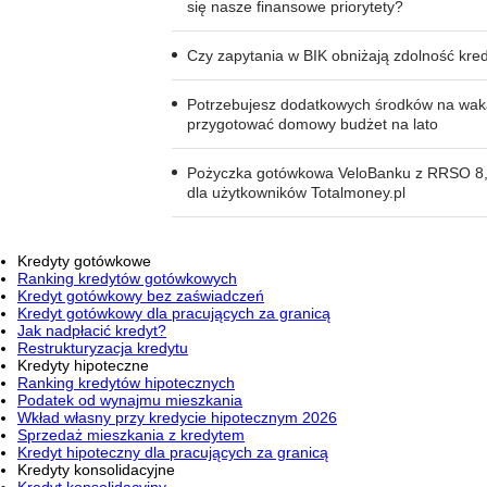
się nasze finansowe priorytety?
Czy zapytania w BIK obniżają zdolność kre
Potrzebujesz dodatkowych środków na wak
przygotować domowy budżet na lato
Pożyczka gotówkowa VeloBanku z RRSO 8,
dla użytkowników Totalmoney.pl
Kredyty gotówkowe
Ranking kredytów gotówkowych
Kredyt gotówkowy bez zaświadczeń
Kredyt gotówkowy dla pracujących za granicą
Jak nadpłacić kredyt?
Restrukturyzacja kredytu
Kredyty hipoteczne
Ranking kredytów hipotecznych
Podatek od wynajmu mieszkania
Wkład własny przy kredycie hipotecznym 2026
Sprzedaż mieszkania z kredytem
Kredyt hipoteczny dla pracujących za granicą
Kredyty konsolidacyjne