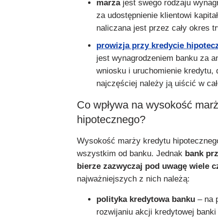
marża
jest swego rodzaju wynag
za udostępnienie klientowi kapitał
naliczana jest przez cały okres 
prowizja przy kredycie hipote
jest wynagrodzeniem banku za an
wniosku i uruchomienie kredytu, 
najczęściej należy ją uiścić w cał
Co wpływa na wysokość marż
hipotecznego?
Wysokość marży kredytu hipotecznego
wszystkim od banku. Jednak
bank prz
bierze zazwyczaj pod uwagę wiele 
najważniejszych z nich należą:
polityka kredytowa banku
– na 
rozwijaniu akcji kredytowej bank