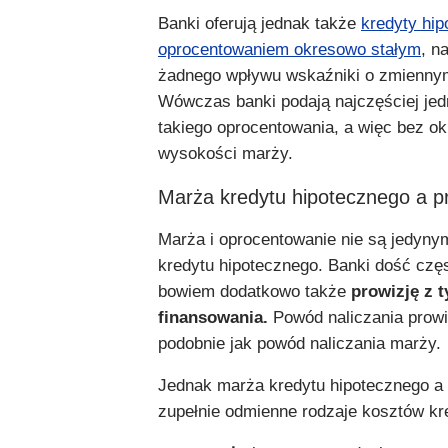
Banki oferują jednak także
kredyty hip
oprocentowaniem okresowo stałym
, n
żadnego wpływu wskaźniki o zmiennym
Wówczas banki podają najczęściej jed
takiego oprocentowania, a więc bez ok
wysokości marży.
Marża kredytu hipotecznego a p
Marża i oprocentowanie nie są jedyny
kredytu hipotecznego. Banki dość częs
bowiem dodatkowo także
prowizję z t
finansowania.
Powód naliczania prowi
podobnie jak powód naliczania marży.
Jednak marża kredytu hipotecznego a 
zupełnie odmienne rodzaje kosztów kr