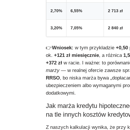
2,70%
6,55%
2 713 zł
3,20%
7,05%
2 840 zł
👉
Wniosek:
w tym przykładzie
+0,50
ok.
+121 zł miesięcznie
, a różnica
1,5
+372 zł
w racie. I ważne: to porównan
marży
— w realnej ofercie zawsze spr
RRSO
, bo niska marża bywa „dopłacan
ubezpieczeniem albo wymaganymi pro
dodatkowymi.
Jak marża kredytu hipoteczn
na tle innych kosztów kredyt
Z naszych kalkulacji wynika, że przy 