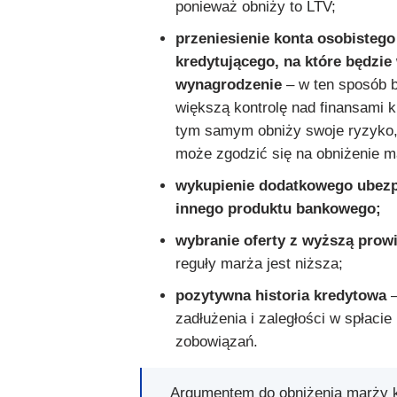
ponieważ obniży to LTV;
przeniesienie konta osobisteg
kredytującego, na które będzi
wynagrodzenie
– w ten sposób 
większą kontrolę nad finansami k
tym samym obniży swoje ryzyko,
może zgodzić się na obniżenie m
wykupienie dodatkowego ubezp
innego produktu bankowego;
wybranie oferty z wyższą prowi
reguły marża jest niższa;
pozytywna historia kredytowa
–
zadłużenia i zaległości w spłacie
zobowiązań.
Argumentem do obniżenia marży 