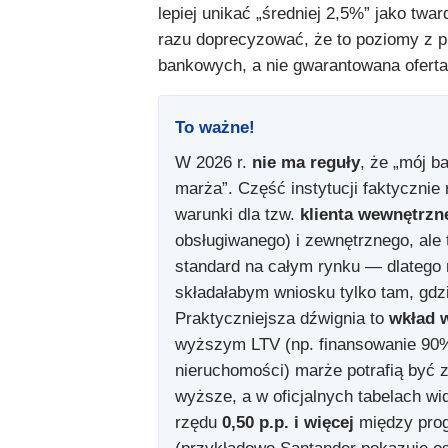
lepiej unikać „średniej 2,5%” jako twar
razu doprecyzować, że to poziomy z 
bankowych, a nie gwarantowana oferta
To ważne!
W 2026 r.
nie ma reguły
, że „mój b
marża”. Część instytucji faktycznie 
warunki dla tzw.
klienta wewnętrzn
obsługiwanego) i zewnętrznego, ale t
standard na całym rynku — dlatego 
składałabym wniosku tylko tam, gdz
Praktyczniejsza dźwignia to
wkład 
wyższym LTV (np. finansowanie 90%
nieruchomości) marże potrafią być 
wyższe, a w oficjalnych tabelach wi
rzędu
0,50 p.p. i więcej
między pro