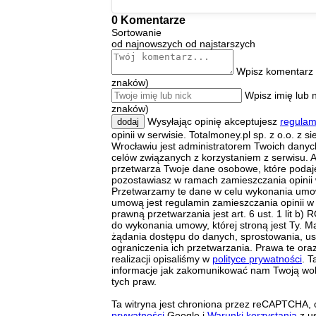
0 Komentarze
Sortowanie
od najnowszych
od najstarszych
Wpisz komentarz 
znaków)
Wpisz imię lub 
znaków)
Wysyłając opinię akceptujesz
regulam
dodaj
opinii w serwisie. Totalmoney.pl sp. z o.o. z s
Wrocławiu jest administratorem Twoich dany
celów związanych z korzystaniem z serwisu. A
przetwarza Twoje dane osobowe, które podaj
pozostawiasz w ramach zamieszczania opinii 
Przetwarzamy te dane w celu wykonania umow
umową jest regulamin zamieszczania opinii w
prawną przetwarzania jest art. 6 ust. 1 lit b
do wykonania umowy, której stroną jest Ty. M
żądania dostępu do danych, sprostowania, us
ograniczenia ich przetwarzania. Prawa te ora
realizacji opisaliśmy w
polityce prywatności
. T
informacje jak zakomunikować nam Twoją wol
tych praw.
Ta witryna jest chroniona przez reCAPTCHA,
prywatności
Google i
Warunki korzystania
z us