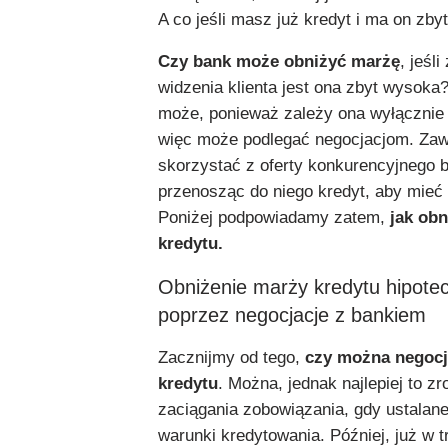
A co jeśli masz już kredyt i ma on zb
Czy bank może obniżyć marżę
, jeśli
widzenia klienta jest ona zbyt wysoka?
może, ponieważ zależy ona wyłącznie 
więc może podlegać negocjacjom. Za
skorzystać z oferty konkurencyjnego 
przenosząc do niego kredyt, aby mieć
Poniżej podpowiadamy zatem,
jak obn
kredytu.
Obniżenie marży kredytu hipote
poprzez negocjacje z bankiem
Zacznijmy od tego,
czy można negoc
kredytu
. Można, jednak najlepiej to zr
zaciągania zobowiązania, gdy ustalane
warunki kredytowania. Później, już w t