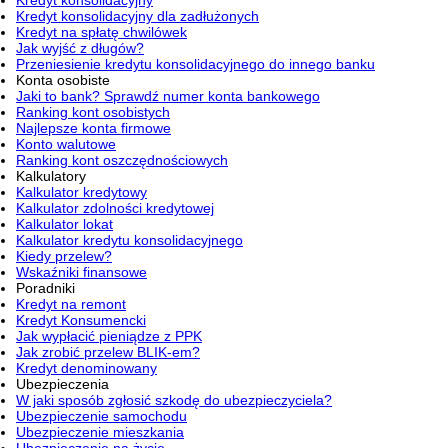
Kredyt konsolidacyjny
Kredyt konsolidacyjny dla zadłużonych
Kredyt na spłatę chwilówek
Jak wyjść z długów?
Przeniesienie kredytu konsolidacyjnego do innego banku
Konta osobiste
Jaki to bank? Sprawdź numer konta bankowego
Ranking kont osobistych
Najlepsze konta firmowe
Konto walutowe
Ranking kont oszczędnościowych
Kalkulatory
Kalkulator kredytowy
Kalkulator zdolności kredytowej
Kalkulator lokat
Kalkulator kredytu konsolidacyjnego
Kiedy przelew?
Wskaźniki finansowe
Poradniki
Kredyt na remont
Kredyt Konsumencki
Jak wypłacić pieniądze z PPK
Jak zrobić przelew BLIK-em?
Kredyt denominowany
Ubezpieczenia
W jaki sposób zgłosić szkodę do ubezpieczyciela?
Ubezpieczenie samochodu
Ubezpieczenie mieszkania