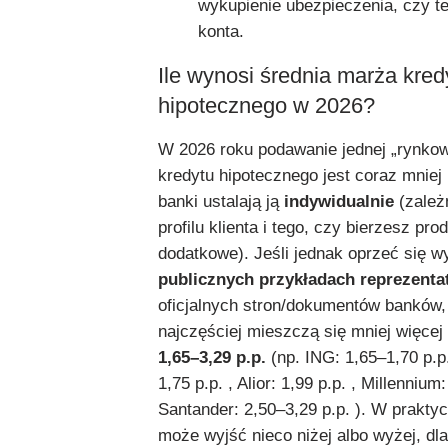
wykupienie ubezpieczenia, czy t
konta.
Ile wynosi średnia marża kred
hipotecznego w 2026?
W 2026 roku podawanie jednej „rynko
kredytu hipotecznego jest coraz mniej
banki ustalają ją
indywidualnie
(zależn
profilu klienta i tego, czy bierzesz pro
dodatkowe). Jeśli jednak oprzeć się w
publicznych przykładach reprezent
oficjalnych stron/dokumentów banków,
najczęściej mieszczą się mniej więcej
1,65–3,29 p.p.
(np. ING: 1,65–1,70 p.p
1,75 p.p. , Alior: 1,99 p.p. , Millennium:
Santander: 2,50–3,29 p.p. ). W prakty
może wyjść nieco niżej albo wyżej, dl