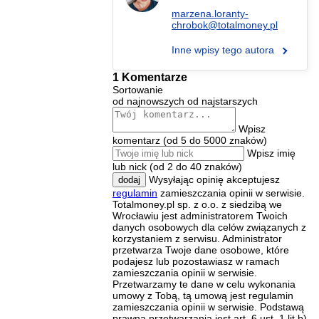
marzena.loranty-
chrobok@totalmoney.pl
Inne wpisy tego autora
1 Komentarze
Sortowanie
od najnowszych
od najstarszych
Wpisz
komentarz (od 5 do 5000 znaków)
Wpisz imię
lub nick (od 2 do 40 znaków)
Wysyłając opinię akceptujesz
dodaj
regulamin
zamieszczania opinii w serwisie.
Totalmoney.pl sp. z o.o. z siedzibą we
Wrocławiu jest administratorem Twoich
danych osobowych dla celów związanych z
korzystaniem z serwisu. Administrator
przetwarza Twoje dane osobowe, które
podajesz lub pozostawiasz w ramach
zamieszczania opinii w serwisie.
Przetwarzamy te dane w celu wykonania
umowy z Tobą, tą umową jest regulamin
zamieszczania opinii w serwisie. Podstawą
prawną przetwarzania jest art. 6 ust. 1 lit b)