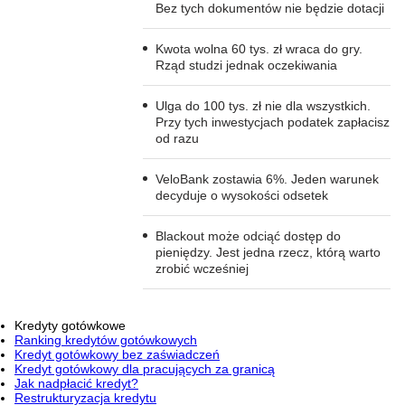
Bez tych dokumentów nie będzie dotacji
Kwota wolna 60 tys. zł wraca do gry.
Rząd studzi jednak oczekiwania
Ulga do 100 tys. zł nie dla wszystkich.
Przy tych inwestycjach podatek zapłacisz
od razu
VeloBank zostawia 6%. Jeden warunek
decyduje o wysokości odsetek
Blackout może odciąć dostęp do
pieniędzy. Jest jedna rzecz, którą warto
zrobić wcześniej
Kredyty gotówkowe
Ranking kredytów gotówkowych
Kredyt gotówkowy bez zaświadczeń
Kredyt gotówkowy dla pracujących za granicą
Jak nadpłacić kredyt?
Restrukturyzacja kredytu