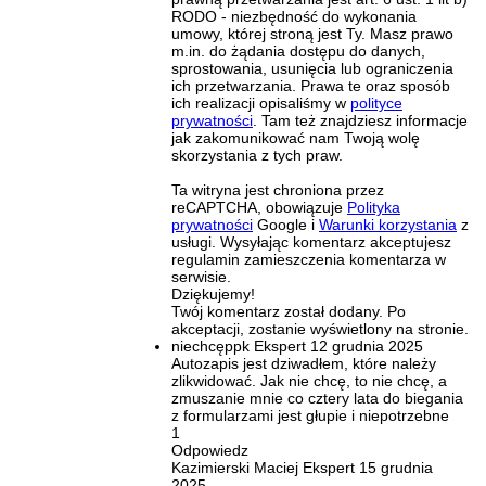
RODO - niezbędność do wykonania
umowy, której stroną jest Ty. Masz prawo
m.in. do żądania dostępu do danych,
sprostowania, usunięcia lub ograniczenia
ich przetwarzania. Prawa te oraz sposób
ich realizacji opisaliśmy w
polityce
prywatności
. Tam też znajdziesz informacje
jak zakomunikować nam Twoją wolę
skorzystania z tych praw.
Ta witryna jest chroniona przez
reCAPTCHA, obowiązuje
Polityka
prywatności
Google i
Warunki korzystania
z
usługi. Wysyłając komentarz akceptujesz
regulamin zamieszczenia komentarza w
serwisie.
Dziękujemy!
Twój komentarz został dodany. Po
akceptacji, zostanie wyświetlony na stronie.
niechcęppk
Ekspert
12 grudnia 2025
Autozapis jest dziwadłem, które należy
zlikwidować. Jak nie chcę, to nie chcę, a
zmuszanie mnie co cztery lata do biegania
z formularzami jest głupie i niepotrzebne
1
Odpowiedz
Kazimierski Maciej
Ekspert
15 grudnia
2025