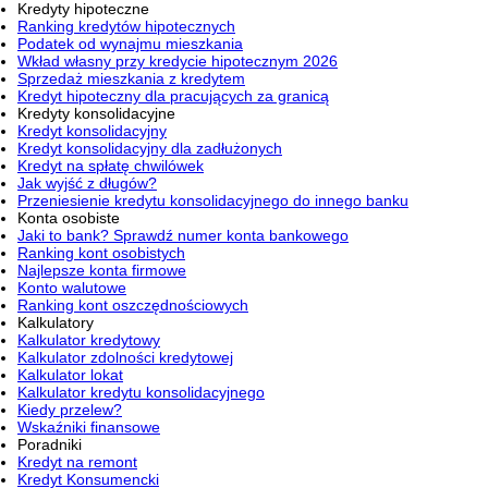
Kredyty hipoteczne
Ranking kredytów hipotecznych
Podatek od wynajmu mieszkania
Wkład własny przy kredycie hipotecznym 2026
Sprzedaż mieszkania z kredytem
Kredyt hipoteczny dla pracujących za granicą
Kredyty konsolidacyjne
Kredyt konsolidacyjny
Kredyt konsolidacyjny dla zadłużonych
Kredyt na spłatę chwilówek
Jak wyjść z długów?
Przeniesienie kredytu konsolidacyjnego do innego banku
Konta osobiste
Jaki to bank? Sprawdź numer konta bankowego
Ranking kont osobistych
Najlepsze konta firmowe
Konto walutowe
Ranking kont oszczędnościowych
Kalkulatory
Kalkulator kredytowy
Kalkulator zdolności kredytowej
Kalkulator lokat
Kalkulator kredytu konsolidacyjnego
Kiedy przelew?
Wskaźniki finansowe
Poradniki
Kredyt na remont
Kredyt Konsumencki