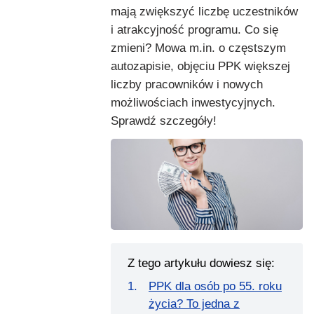
mają zwiększyć liczbę uczestników
i atrakcyjność programu. Co się
zmieni? Mowa m.in. o częstszym
autozapisie, objęciu PPK większej
liczby pracowników i nowych
możliwościach inwestycyjnych.
Sprawdź szczegóły!
Z tego artykułu dowiesz się:
PPK dla osób po 55. roku
życia? To jedna z