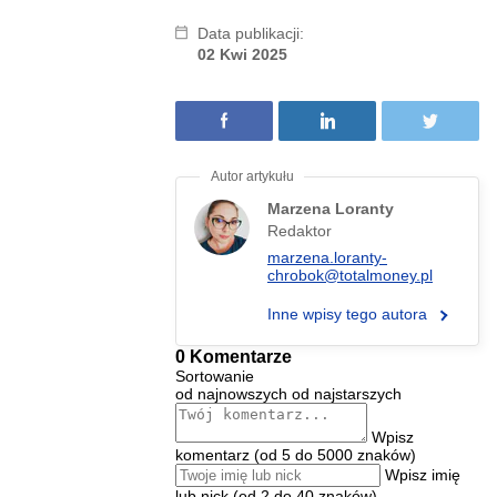
Data publikacji:
02 Kwi 2025
Marzena Loranty
Redaktor
marzena.loranty-
chrobok@totalmoney.pl
Inne wpisy tego autora
0 Komentarze
Sortowanie
od najnowszych
od najstarszych
Wpisz
komentarz (od 5 do 5000 znaków)
Wpisz imię
lub nick (od 2 do 40 znaków)