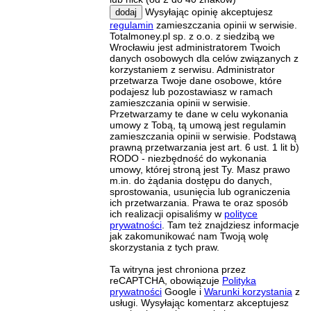
Wysyłając opinię akceptujesz
dodaj
regulamin
zamieszczania opinii w serwisie.
Totalmoney.pl sp. z o.o. z siedzibą we
Wrocławiu jest administratorem Twoich
danych osobowych dla celów związanych z
korzystaniem z serwisu. Administrator
przetwarza Twoje dane osobowe, które
podajesz lub pozostawiasz w ramach
zamieszczania opinii w serwisie.
Przetwarzamy te dane w celu wykonania
umowy z Tobą, tą umową jest regulamin
zamieszczania opinii w serwisie. Podstawą
prawną przetwarzania jest art. 6 ust. 1 lit b)
RODO - niezbędność do wykonania
umowy, której stroną jest Ty. Masz prawo
m.in. do żądania dostępu do danych,
sprostowania, usunięcia lub ograniczenia
ich przetwarzania. Prawa te oraz sposób
ich realizacji opisaliśmy w
polityce
prywatności
. Tam też znajdziesz informacje
jak zakomunikować nam Twoją wolę
skorzystania z tych praw.
Ta witryna jest chroniona przez
reCAPTCHA, obowiązuje
Polityka
prywatności
Google i
Warunki korzystania
z
usługi. Wysyłając komentarz akceptujesz