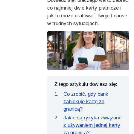
Dowiedz się, dlaczego warto zabrać
co najmniej dwie karty płatnicze i
jak to może uratować Twoje finanse
w trudnych sytuacjach.
Z tego artykułu dowiesz się:
Co zrobić, gdy bank
zablokuje kartę za
granicą?
Jakie są ryzyka związane
z używaniem jednej karty
za granicą?