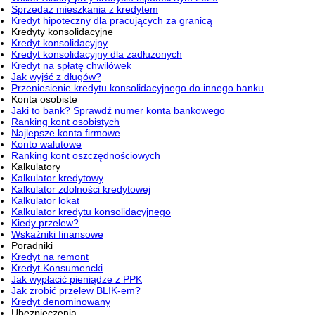
Sprzedaż mieszkania z kredytem
Kredyt hipoteczny dla pracujących za granicą
Kredyty konsolidacyjne
Kredyt konsolidacyjny
Kredyt konsolidacyjny dla zadłużonych
Kredyt na spłatę chwilówek
Jak wyjść z długów?
Przeniesienie kredytu konsolidacyjnego do innego banku
Konta osobiste
Jaki to bank? Sprawdź numer konta bankowego
Ranking kont osobistych
Najlepsze konta firmowe
Konto walutowe
Ranking kont oszczędnościowych
Kalkulatory
Kalkulator kredytowy
Kalkulator zdolności kredytowej
Kalkulator lokat
Kalkulator kredytu konsolidacyjnego
Kiedy przelew?
Wskaźniki finansowe
Poradniki
Kredyt na remont
Kredyt Konsumencki
Jak wypłacić pieniądze z PPK
Jak zrobić przelew BLIK-em?
Kredyt denominowany
Ubezpieczenia