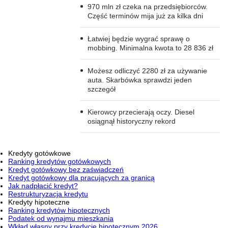
970 mln zł czeka na przedsiębiorców.
Część terminów mija już za kilka dni
Łatwiej będzie wygrać sprawę o
mobbing. Minimalna kwota to 28 836 zł
Możesz odliczyć 2280 zł za używanie
auta. Skarbówka sprawdzi jeden
szczegół
Kierowcy przecierają oczy. Diesel
osiągnął historyczny rekord
Kredyty gotówkowe
Ranking kredytów gotówkowych
Kredyt gotówkowy bez zaświadczeń
Kredyt gotówkowy dla pracujących za granicą
Jak nadpłacić kredyt?
Restrukturyzacja kredytu
Kredyty hipoteczne
Ranking kredytów hipotecznych
Podatek od wynajmu mieszkania
Wkład własny przy kredycie hipotecznym 2026