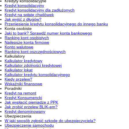
Kredyty konsolidacyjne
Kredyt konsolidacyjny
Kredyt konsolidacyjny dla zadłużonych
Kredyt na spłatę chwilówek
Jak wyjść z długów?
Przeniesienie kredytu konsolidacyjnego do innego banku
Konta osobiste
Jaki to bank? Sprawdź numer konta bankowego
Ranking kont osobistych
Najlepsze konta firmowe
Konto walutowe
Ranking kont oszczędnościowych
Kalkulatory
Kalkulator kredytowy
Kalkulator zdolności kredytowej
Kalkulator lokat
Kalkulator kredytu konsolidacyjnego
Kiedy przelew?
Wskaźniki finansowe
Poradniki
Kredyt na remont
Kredyt Konsumencki
Jak wypłacić pieniądze z PPK
Jak zrobić przelew BLIK-em?
Kredyt denominowany
Ubezpieczenia
W jaki sposób zgłosić szkodę do ubezpieczyciela?
Ubezpieczenie samochodu