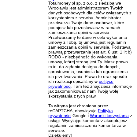
Totalmoney.pl sp. z o.o. z siedzibą we
Wrocławiu jest administratorem Twoich
danych osobowych dla celów związanych z
korzystaniem z serwisu. Administrator
przetwarza Twoje dane osobowe, które
podajesz lub pozostawiasz w ramach
zamieszczania opinii w serwisie.
Przetwarzamy te dane w celu wykonania
umowy z Tobą, tą umową jest regulamin
zamieszczania opinii w serwisie. Podstawą
prawną przetwarzania jest art. 6 ust. 1 lit b)
RODO - niezbędność do wykonania
umowy, której stroną jest Ty. Masz prawo
m.in. do żądania dostępu do danych,
sprostowania, usunięcia lub ograniczenia
ich przetwarzania. Prawa te oraz sposób
ich realizacji opisaliśmy w
polityce
prywatności
. Tam też znajdziesz informacje
jak zakomunikować nam Twoją wolę
skorzystania z tych praw.
Ta witryna jest chroniona przez
reCAPTCHA, obowiązuje
Polityka
prywatności
Google i
Warunki korzystania
z
usługi. Wysyłając komentarz akceptujesz
regulamin zamieszczenia komentarza w
serwisie.
Dziękujemy!