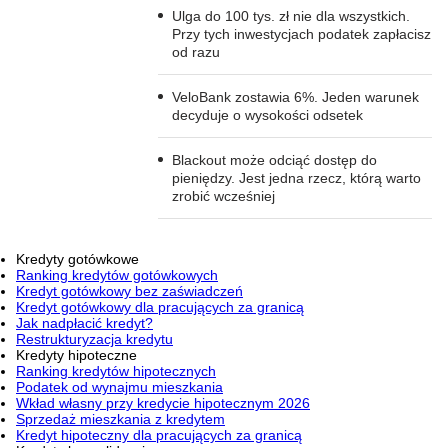
Ulga do 100 tys. zł nie dla wszystkich.
Przy tych inwestycjach podatek zapłacisz
od razu
VeloBank zostawia 6%. Jeden warunek
decyduje o wysokości odsetek
Blackout może odciąć dostęp do
pieniędzy. Jest jedna rzecz, którą warto
zrobić wcześniej
Kredyty gotówkowe
Ranking kredytów gotówkowych
Kredyt gotówkowy bez zaświadczeń
Kredyt gotówkowy dla pracujących za granicą
Jak nadpłacić kredyt?
Restrukturyzacja kredytu
Kredyty hipoteczne
Ranking kredytów hipotecznych
Podatek od wynajmu mieszkania
Wkład własny przy kredycie hipotecznym 2026
Sprzedaż mieszkania z kredytem
Kredyt hipoteczny dla pracujących za granicą