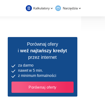
Kalkulatory
Narzędzia
Porównaj ofery
i
weź najtańszy kredyt
przez internet
za darmo
nawet w 5 min.
z minimum formalności
Porównaj oferty