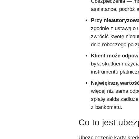
Ubezpieczenia — moż
assistance, podróż a
Przy nieautoryzowa
zgodnie z ustawą o 
zwrócić kwotę nieaut
dnia roboczego po z
Klient może odpow
była skutkiem użyci
instrumentu płatnicz
Największą wartoś
więcej niż sama odp
spłatę salda zadłuże
z bankomatu.
Co to jest ubez
Ubezpieczenie karty kred