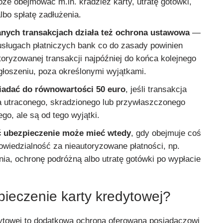
e obejmować m.in. kradzież karty, utratę gotówki,
lbo spłatę zadłużenia.
nych transakcjach działa też ochrona ustawowa
—
usługach płatniczych bank co do zasady powinien
oryzowanej transakcji najpóźniej do końca kolejnego
głoszeniu, poza określonymi wyjątkami.
iadać do równowartości 50 euro
, jeśli transakcja
a utraconego, skradzionego lub przywłaszczonego
ego, ale są od tego wyjątki.
ć ubezpieczenie może mieć wtedy
, gdy obejmuje coś
owiedzialność za nieautoryzowane płatności, np.
nia, ochronę podróżną albo utratę gotówki po wypłacie
pieczenie karty kredytowej?
ytowej to dodatkowa ochrona oferowana posiadaczowi