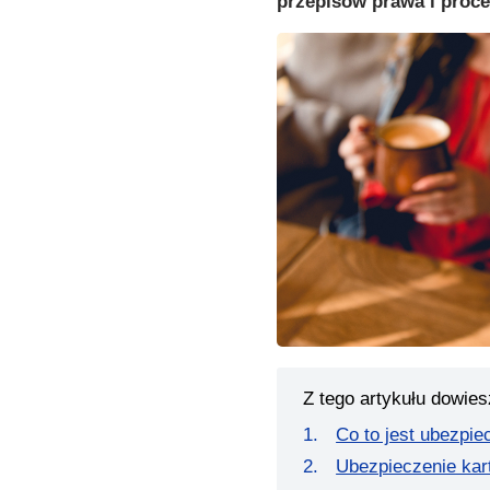
przepisów prawa i proc
Z tego artykułu dowies
Co to jest ubezpie
Ubezpieczenie kart