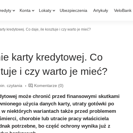
redyty
Konta
Lokaty
Ubezpieczenia
Artykuły
VeloBank
ty kredytowej. Co daje, ile kosztuje i czy warto je mieć?
e karty kredytowej. Co
ztuje i czy warto je mieć?
in. czytania
Komentarze
(0)
edytowej może chronić przed finansowymi skutkami
awnionego użycia danych karty, utraty gotówki po
a w niektórych wariantach także przed problemem
śmierci, chorobie lub utracie pracy właściciela
ednak potrzebne, bo część ochrony wynika już z