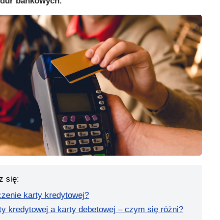
edur bankowych.
z się:
czenie karty kredytowej?
y kredytowej a karty debetowej – czym się różni?