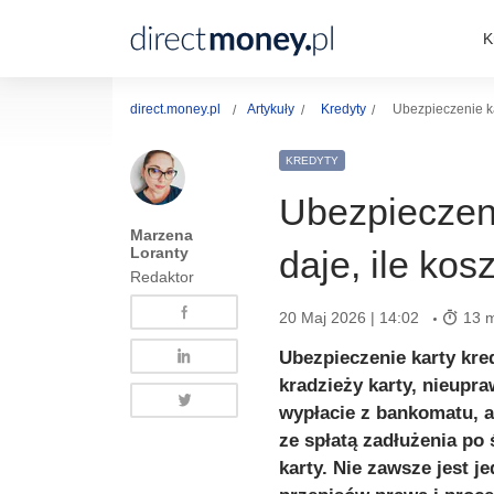
K
direct.money.pl
Artykuły
Kredyty
Ubezpieczenie kar
KREDYTY
Ubezpieczeni
Marzena
Loranty
daje, ile kos
Redaktor
20 Maj 2026 | 14:02
13 m
Ubezpieczenie karty kr
kradzieży karty, nieupr
wypłacie z bankomatu, 
ze spłatą zadłużenia po 
karty. Nie zawsze jest j