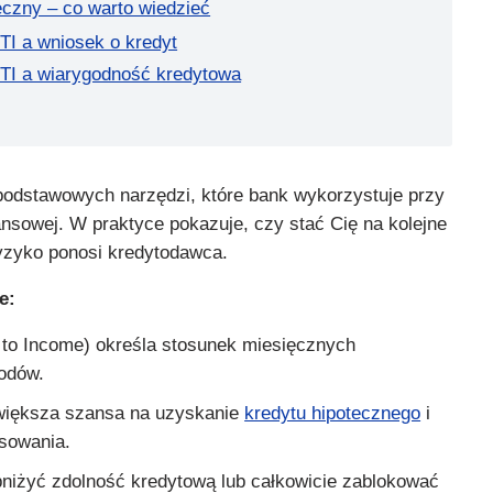
eczny – co warto wiedzieć
I a wniosek o kredyt
TI a wiarygodność kredytowa
podstawowych narzędzi, które bank wykorzystuje przy
nansowej. W praktyce pokazuje, czy stać Cię na kolejne
ryzyko ponosi kredytodawca.
e:
to Income) określa stosunek miesięcznych
odów.
 większa szansa na uzyskanie
kredytu hipotecznego
i
nsowania.
iżyć zdolność kredytową lub całkowicie zablokować