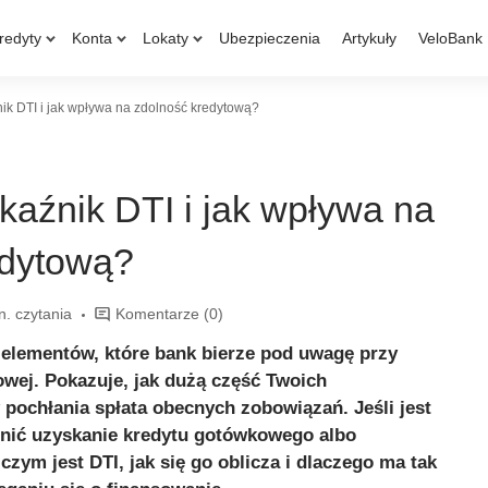
redyty
Konta
Lokaty
Ubezpieczenia
Artykuły
VeloBank
nik DTI i jak wpływa na zdolność kredytową?
skaźnik DTI i jak wpływa na
edytową?
n. czytania
Komentarze
(0)
 elementów, które bank bierze pod uwagę przy
owej. Pokazuje, jak dużą część Twoich
ochłania spłata obecnych zobowiązań. Jeśli jest
dnić uzyskanie kredytu gotówkowego albo
zym jest DTI, jak się go oblicza i dlaczego ma tak