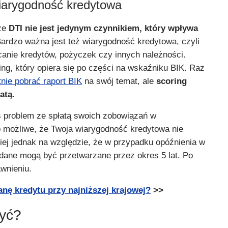
iarygodność kredytowa
 że
DTI nie jest jedynym czynnikiem, który wpływa
ardzo ważna jest też wiarygodność kredytowa, czyli
canie kredytów, pożyczek czy innych należności.
ng, który opiera się po części na wskaźniku BIK. Raz
tnie pobrać raport BIK
na swój temat, ale
scoring
łatą.
eś problem ze spłatą swoich zobowiązań w
 możliwe, że Twoja wiarygodność kredytowa nie
 Miej jednak na względzie, że w przypadku opóźnienia w
 dane mogą być przetwarzane przez okres 5 lat. Po
wnieniu.
tanę kredytu przy najniższej krajowej?
>>
zyć?