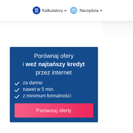
Kalkulatory
Narzędzia
Porównaj ofery
i
weź najtańszy kredyt
przez internet
za darmo
nawet w 5 min.
z minimum formalności
Porównaj oferty