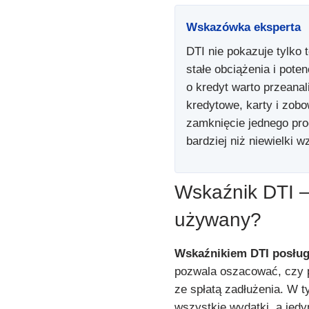
Wskazówka eksperta
DTI nie pokazuje tylko t
stałe obciążenia i pote
o kredyt warto przeanal
kredytowe, karty i zob
zamknięcie jednego pro
bardziej niż niewielki 
Wskaźnik DTI – 
używany?
Wskaźnikiem DTI posługu
pozwala oszacować, czy po
ze spłatą zadłużenia. W 
wszystkie wydatki, a jed