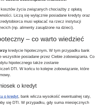
 kosztów życia związanych chociażby z opłatą
ości. Liczą się wyłącznie posiadane kredyty oraz
kredytobiorca musi wpłacać na rzecz instytucji
zecich (np. alimenty zasądzone na dzieci).
poteczny – co warto wiedzieć
 przy
kredycie hipotecznym
.
W tym przypadku bank
e wszystkie posiadane przez Ciebie zobowiązania. Co
edytu hipotecznego także zostanie
iczeń DTI. W końcu to kolejne zobowiązanie, które
omowy.
iosek o kredyt
u o kredyt
, bank wlicza wysokość ewentualnej raty,
łoby się DTI. W przypadku, gdy suma miesięcznych