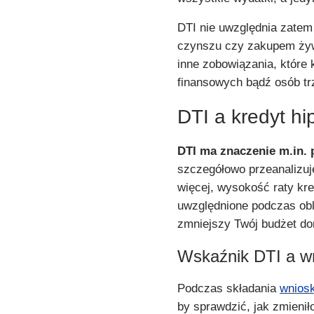
DTI nie uwzględnia zatem
czynszu czy zakupem żywn
inne zobowiązania, które 
finansowych bądź osób tr
DTI a kredyt hi
DTI ma znaczenie m.in.
szczegółowo przeanalizuj
więcej, wysokość raty kr
uwzględnione podczas obl
zmniejszy Twój budżet d
Wskaźnik DTI a wn
Podczas składania
wniosk
by sprawdzić, jak zmieni