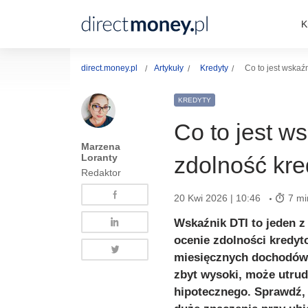
K
direct.money.pl
Artykuły
Kredyty
Co to jest wskaź
KREDYTY
Co to jest w
Marzena
Loranty
zdolność kr
Redaktor
20 Kwi 2026 | 10:46
7 mi
Wskaźnik DTI to jeden z
ocenie zdolności kredyt
miesięcznych dochodów p
zbyt wysoki, może utru
hipotecznego. Sprawdź, c