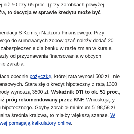
j niż 50 czy 65 proc. (przy zarobkach powyżej
ów, to
decyzja w sprawie kredytu może być
endacji S Komisji Nadzoru Finansowego. Przy
towego do sumowanych zobowiązań należy dodać 20
 zabezpieczenie dla banku w razie zmian w kursie.
szły od przyznawania finansowania w obcych
nie zarabia.
łaca obecnie
pożyczkę
, której rata wynosi 500 zł i nie
ansowych. Stara się o kredyt hipoteczny z ratą 1300
chody wynoszą 3500 zł.
Wskaźnik DTI to ok. 51 proc.,
 niż próg rekomendowany przez KNF.
Wnioskujący
 hipotecznego. Gdyby zarabiał minimum 5198,58 zł
tualna średnia krajowa, to miałby większą szansę.
W
owej pomagają kalkulatory online
.