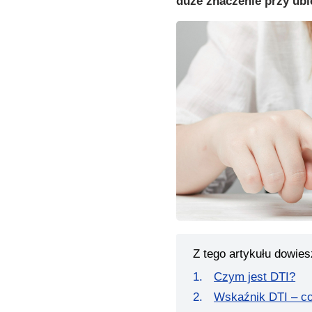
duże znaczenie przy ubi
Z tego artykułu dowies
Czym jest DTI?
Wskaźnik DTI – co