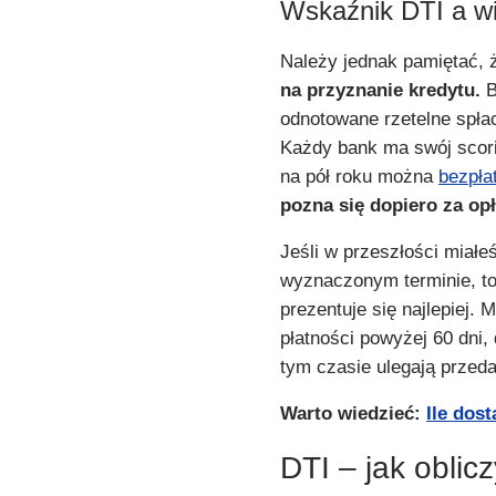
Wskaźnik DTI a w
Należy jednak pamiętać,
na przyznanie kredytu.
B
odnotowane rzetelne spła
Każdy bank ma swój scori
na pół roku można
bezpła
pozna się dopiero za op
Jeśli w przeszłości miał
wyznaczonym terminie, to
prezentuje się najlepiej.
płatności powyżej 60 dni,
tym czasie ulegają przeda
Warto wiedzieć:
Ile dos
DTI – jak oblic