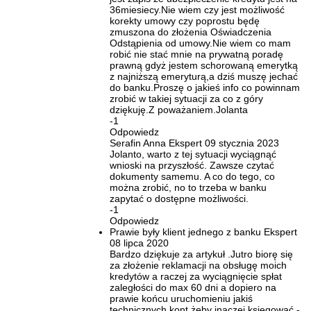
36miesiecy.Nie wiem czy jest możliwość
korekty umowy czy poprostu będę
zmuszona do złożenia Oświadczenia
Odstąpienia od umowy.Nie wiem co mam
robić nie stać mnie na prywatną poradę
prawną gdyż jestem schorowaną emerytką
z najniższą emeryturą,a dziś muszę jechać
do banku.Proszę o jakieś info co powinnam
zrobić w takiej sytuacji za co z góry
dziękuję.Z poważaniem.Jolanta
-1
Odpowiedz
Serafin Anna
Ekspert
09 stycznia 2023
Jolanto, warto z tej sytuacji wyciągnąć
wnioski na przyszłość. Zawsze czytać
dokumenty samemu. A co do tego, co
można zrobić, no to trzeba w banku
zapytać o dostępne możliwości.
-1
Odpowiedz
Prawie były klient jednego z banku
Ekspert
08 lipca 2020
Bardzo dziękuje za artykuł .Jutro biorę się
za złożenie reklamacji na obsługę moich
kredytów a raczej za wyciągnięcie spłat
zaległości do max 60 dni a dopiero na
prawie końcu uruchomieniu jakiś
technicznych kont żeby inaczej księgować -