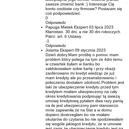
zawsze zmienić bank :) Interesuje Cię
konto osobiste czy firmowe? Postaram się
coś podpowiedzieć.
0
Odpowiedz
Papuga Mietek
Ekspert
03 lipca 2023
Kłamstwo. 30 dni, a nie 30 dni roboczych.
Patrz: art. 6 Ustawy.
-1
Odpowiedz
Jolanta
Ekspert
09 stycznia 2023
Dzień dobry.Mam prośbę o pomoc mam
problem który polega na tym że 4dni temu
w czwartek byłam w banku bo
zablokowałam sobie kartę i przy okazji
zaoferowano mi kredyt wiedząc że już
mam kredyty ale po przeanalizowaniu i
połoczeniu dostałam zdolność.Problem jest
taki że ubezpieczenie kredytu przed tym
kredytem miałam ubezpieczony na cały
okres kredytowania podpisując tą swiezą
umowę kredytową pytałam dwa razy panią
na ile jest ubezpieczony pani stanowczo
mnie zapewniła że na 5lat a w domu
dopiero dostrzegłam bo nie miałam
okularów do czytania bo nie spodziewałam
się wogóle jakiegoś kredytu, że w umowie
jest zapis że ubezpieczenie kredytu jest na