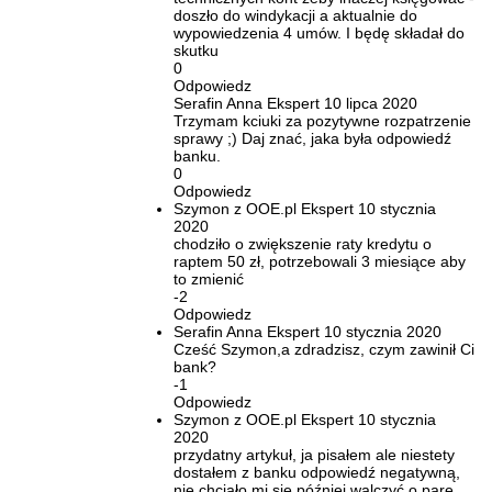
doszło do windykacji a aktualnie do
wypowiedzenia 4 umów. I będę składał do
skutku
0
Odpowiedz
Serafin Anna
Ekspert
10 lipca 2020
Trzymam kciuki za pozytywne rozpatrzenie
sprawy ;) Daj znać, jaka była odpowiedź
banku.
0
Odpowiedz
Szymon z OOE.pl
Ekspert
10 stycznia
2020
chodziło o zwiększenie raty kredytu o
raptem 50 zł, potrzebowali 3 miesiące aby
to zmienić
-2
Odpowiedz
Serafin Anna
Ekspert
10 stycznia 2020
Cześć Szymon,a zdradzisz, czym zawinił Ci
bank?
-1
Odpowiedz
Szymon z OOE.pl
Ekspert
10 stycznia
2020
przydatny artykuł, ja pisałem ale niestety
dostałem z banku odpowiedź negatywną,
nie chciało mi się później walczyć o parę