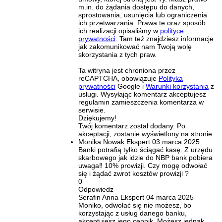
m.in. do żądania dostępu do danych,
sprostowania, usunięcia lub ograniczenia
ich przetwarzania. Prawa te oraz sposób
ich realizacji opisaliśmy w
polityce
prywatności
. Tam też znajdziesz informacje
jak zakomunikować nam Twoją wolę
skorzystania z tych praw.
Ta witryna jest chroniona przez
reCAPTCHA, obowiązuje
Polityka
prywatności
Google i
Warunki korzystania
z
usługi. Wysyłając komentarz akceptujesz
regulamin zamieszczenia komentarza w
serwisie.
Dziękujemy!
Twój komentarz został dodany. Po
akceptacji, zostanie wyświetlony na stronie.
Monika Nowak
Ekspert
03 marca 2025
Banki potrafią tylko ściągać kasę. Z urzędu
skarbowego jak idzie do NBP bank pobiera
uwaga‼️ 10% prowizji. Czy mogę odwołać
się i żądać zwrot kosztów prowizji ?
0
Odpowiedz
Serafin Anna
Ekspert
04 marca 2025
Moniko, odwołać się nie możesz, bo
korzystając z usług danego banku,
akceptujesz jego cennik. Możesz jednak