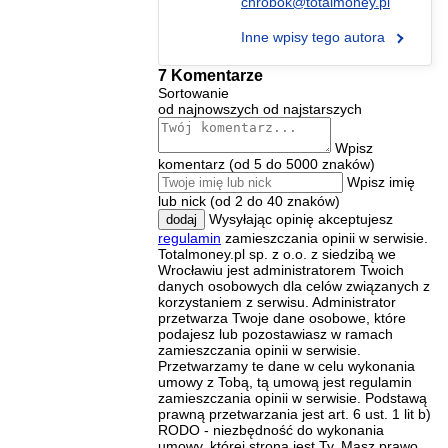
chrobok@totalmoney.pl
Inne wpisy tego autora
7 Komentarze
Sortowanie
od najnowszych
od najstarszych
Wpisz
komentarz (od 5 do 5000 znaków)
Wpisz imię
lub nick (od 2 do 40 znaków)
Wysyłając opinię akceptujesz
dodaj
regulamin
zamieszczania opinii w serwisie.
Totalmoney.pl sp. z o.o. z siedzibą we
Wrocławiu jest administratorem Twoich
danych osobowych dla celów związanych z
korzystaniem z serwisu. Administrator
przetwarza Twoje dane osobowe, które
podajesz lub pozostawiasz w ramach
zamieszczania opinii w serwisie.
Przetwarzamy te dane w celu wykonania
umowy z Tobą, tą umową jest regulamin
zamieszczania opinii w serwisie. Podstawą
prawną przetwarzania jest art. 6 ust. 1 lit b)
RODO - niezbędność do wykonania
umowy, której stroną jest Ty. Masz prawo