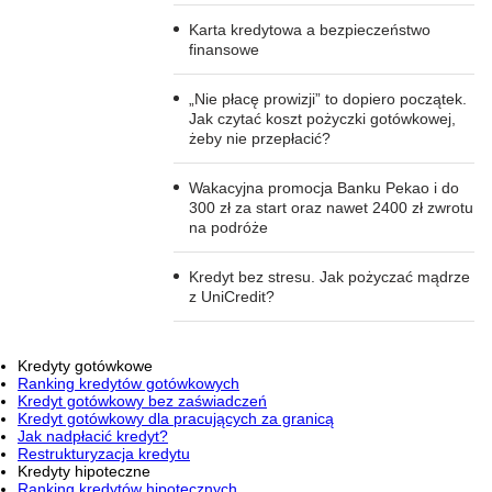
Karta kredytowa a bezpieczeństwo
finansowe
„Nie płacę prowizji” to dopiero początek.
Jak czytać koszt pożyczki gotówkowej,
żeby nie przepłacić?
Wakacyjna promocja Banku Pekao i do
300 zł za start oraz nawet 2400 zł zwrotu
na podróże
Kredyt bez stresu. Jak pożyczać mądrze
z UniCredit?
Kredyty gotówkowe
Ranking kredytów gotówkowych
Kredyt gotówkowy bez zaświadczeń
Kredyt gotówkowy dla pracujących za granicą
Jak nadpłacić kredyt?
Restrukturyzacja kredytu
Kredyty hipoteczne
Ranking kredytów hipotecznych