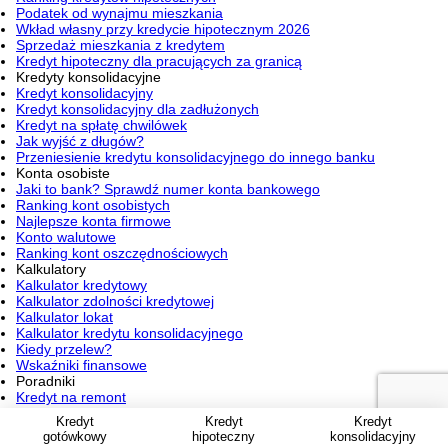
Podatek od wynajmu mieszkania
Wkład własny przy kredycie hipotecznym 2026
Sprzedaż mieszkania z kredytem
Kredyt hipoteczny dla pracujących za granicą
Kredyty konsolidacyjne
Kredyt konsolidacyjny
Kredyt konsolidacyjny dla zadłużonych
Kredyt na spłatę chwilówek
Jak wyjść z długów?
Przeniesienie kredytu konsolidacyjnego do innego banku
Konta osobiste
Jaki to bank? Sprawdź numer konta bankowego
Ranking kont osobistych
Najlepsze konta firmowe
Konto walutowe
Ranking kont oszczędnościowych
Kalkulatory
Kalkulator kredytowy
Kalkulator zdolności kredytowej
Kalkulator lokat
Kalkulator kredytu konsolidacyjnego
Kiedy przelew?
Wskaźniki finansowe
Poradniki
Kredyt na remont
Kredyt Konsumencki
Kredyt
Kredyt
Kredyt
Jak wypłacić pieniądze z PPK
gotówkowy
hipoteczny
konsolidacyjny
Jak zrobić przelew BLIK-em?