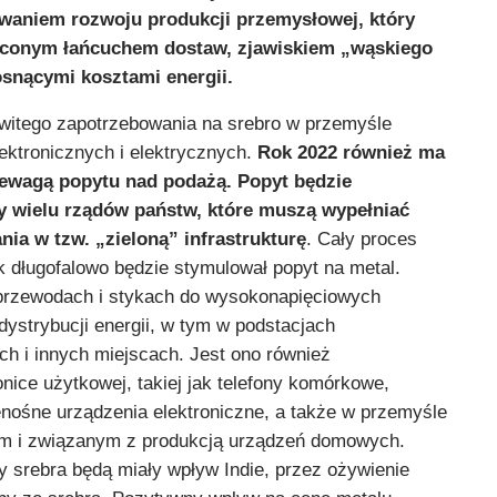
waniem rozwoju produkcji przemysłowej, który
óconym łańcuchem dostaw, zjawiskiem „wąskiego
osnącymi kosztami energii.
owitego zapotrzebowania na srebro w przemyśle
ektronicznych i elektrycznych.
Rok 2022 również ma
zewagą popytu nad podażą. Popyt będzie
y wielu rządów państw, które muszą wypełniać
ia w tzw. „zieloną” infrastrukturę
. Cały proces
k długofalowo będzie stymulował popyt na metal.
 przewodach i stykach do wysokonapięciowych
 dystrybucji energii, w tym w podstacjach
ch i innych miejscach. Jest ono również
nice użytkowej, takiej jak telefony komórkowe,
rzenośne urządzenia elektroniczne, a także w przemyśle
ym i związanym z produkcją urządzeń domowych.
 srebra będą miały wpływ Indie, przez ożywienie