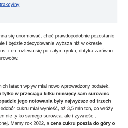
atrakcyjny
inna się unormować, choć prawdopodobnie pozostanie
e i będzie zdecydowanie wyższa niż w okresie
st cen rozlewa się po całym rynku, dotyka zarówno
surowców.
nich latach wpływ miał nowo wprowadzony podatek,
 tylko w przeciągu kilku miesięcy sam surowiec
topadzie jego notowania były najwyższe od trzech
iedobór cukru miał wynieść, aż 3,5 mln ton, co wróży
en nie tylko samego surowca, ale i żywności,
zonej. Mamy rok 2022, a
cena cukru poszła do góry o