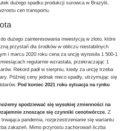
kutek dużego spadku produkcji surowca w Brazylii,
zrostu cen transportu.
ota
do dużego zainteresowania inwestycją w złoto, które
zną przystań dla środków w obliczu niestabilnych
utym i marcu 2020 roku cena za uncję wynosiła 1 500-1
miesiącach regularnie wzrastała, przekraczając 1
larów. Rekord padł w sierpniu, kiedy za uncję trzeba
lary. Później ceny jednak nieco spadły, utrzymując się
dolarów.
Pod koniec 2021 roku sytuacja na rynku
ożemy spodziewać się wysokiej zmienności na
wzajemnie znoszące się czynniki cenotwórcze.
Z
ż trwająca pandemia, rozprzestrzenianie się wariantu
czba zakażeń. Mimo przyrostu zachorowań liczba