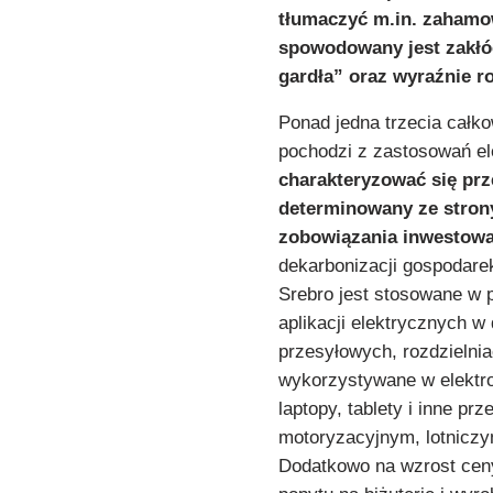
tłumaczyć m.in. zahamo
spowodowany jest zakł
gardła” oraz wyraźnie r
Ponad jedna trzecia całk
pochodzi z zastosowań el
charakteryzować się pr
determinowany ze stron
zobowiązania inwestowan
dekarbonizacji gospodare
Srebro jest stosowane w
aplikacji elektrycznych w
przesyłowych, rozdzielnia
wykorzystywane w elektro
laptopy, tablety i inne p
motoryzacyjnym, lotnicz
Dodatkowo na wzrost ceny