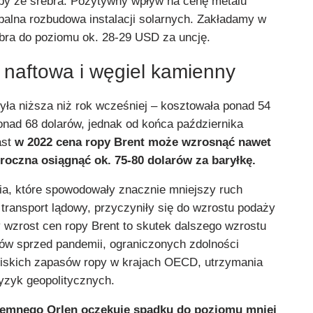
roby ze srebra. Pozytywny wpływ na cenę metalu
balna rozbudowa instalacji solarnych. Zakładamy w
ebra do poziomu ok. 28-29 USD za uncję.
 naftowa i węgiel kamienny
yła niższa niż rok wcześniej – kosztowała ponad 54
onad 68 dolarów, jednak od końca października
ast
w 2022 cena ropy
Brent może wzrosnąć nawet
oroczna osiągnąć ok. 75-80 dolarów za baryłkę.
a, które spowodowały znacznie mniejszy ruch
 transport lądowy, przyczyniły się do wzrostu podaży
 wzrost cen ropy Brent to skutek dalszego wzrostu
ów sprzed pandemii, ograniczonych zdolności
skich zapasów ropy w krajach OECD, utrzymania
yzyk geopolitycznych.
iemnego Orlen oczekuje spadku do poziomu mniej