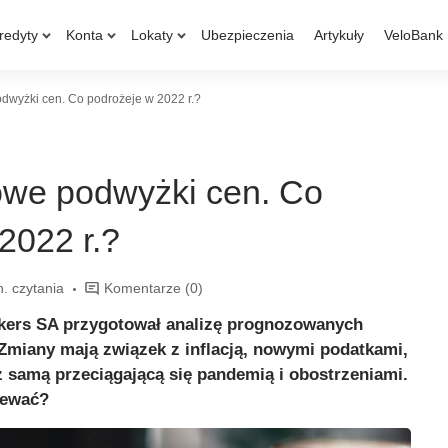
redyty
Konta
Lokaty
Ubezpieczenia
Artykuły
VeloBank
dwyżki cen. Co podrożeje w 2022 r.?
owe podwyżki cen. Co
2022 r.?
n. czytania
Komentarze
(0)
ers SA przygotował analizę prognozowanych
Zmiany mają związek z inflacją, nowymi podatkami,
z samą przeciągającą się pandemią i obostrzeniami.
iewać?