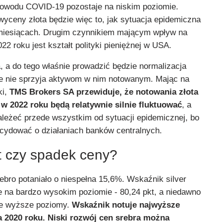
z powodu COVID-19 pozostaje na niskim poziomie.
yceny złota będzie więc to, jak sytuacja epidemiczna
 miesiącach. Drugim czynnikiem mającym wpływ na
2 roku jest kształt polityki pieniężnej w USA.
, a do tego właśnie prowadzić będzie normalizacja
nie nie sprzyja aktywom w nim notowanym. Mając na
ki,
TMS Brokers SA przewiduje, że notowania złota
w 2022 roku będą relatywnie silnie fluktuować
, a
leżeć przede wszystkim od sytuacji epidemicznej, bo
ecydować o działaniach banków centralnych.
t czy spadek ceny?
ebro potaniało o niespełna 15,6%. Wskaźnik silver
nie na bardzo wysokim poziomie - 80,24 pkt, a niedawno
ze wyższe poziomy.
Wskaźnik notuje najwyższe
a 2020 roku. Niski rozwój cen srebra można