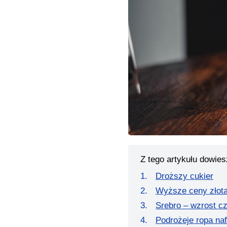
Z tego artykułu dowies
Droższy cukier
Wyższe ceny złot
Srebro – wzrost c
Podrożeje ropa na