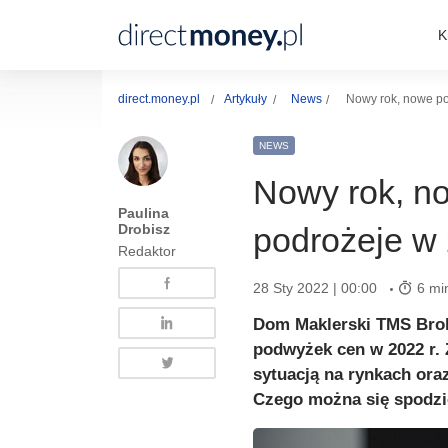
K
direct.money.pl
Artykuły
News
Nowy rok, nowe po
NEWS
Nowy rok, n
Paulina
Drobisz
podrożeje w 
Redaktor
28 Sty 2022 | 00:00
6 mi
Dom Maklerski TMS Brok
podwyżek cen w 2022 r. 
sytuacją na rynkach ora
Czego można się spodz