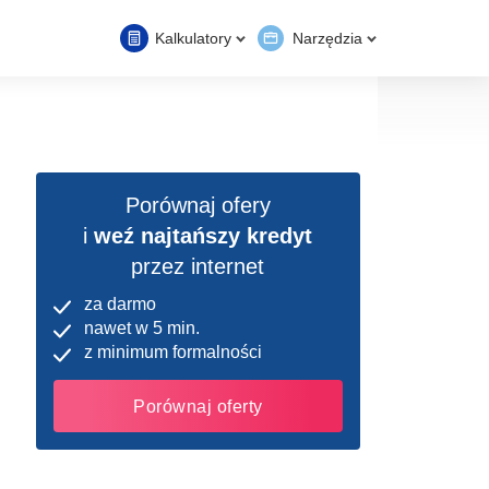
Kalkulatory
Narzędzia
Porównaj ofery
i
weź najtańszy kredyt
przez internet
za darmo
nawet w 5 min.
z minimum formalności
Porównaj oferty