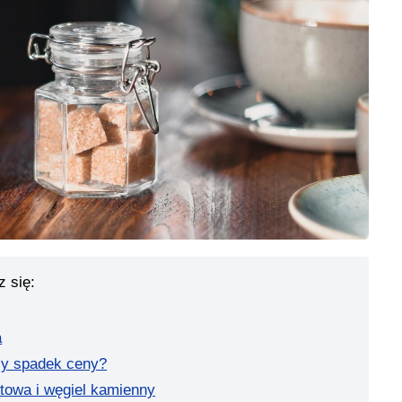
z się:
a
zy spadek ceny?
ftowa i węgiel kamienny