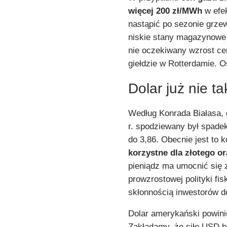
więcej 200 zł/MWh
w efek
nastąpić po sezonie grze
niskie stany magazynowe 
nie oczekiwany wzrost ce
giełdzie w Rotterdamie. O
Dolar już nie ta
Według Konrada Białasa,
r. spodziewany był spad
do 3,86. Obecnie jest to k
korzystne dla złotego 
pieniądz ma umocnić się
prowzrostowej polityki fi
skłonnością inwestorów d
Dolar amerykański powini
Zakładamy, że siłę USD bę