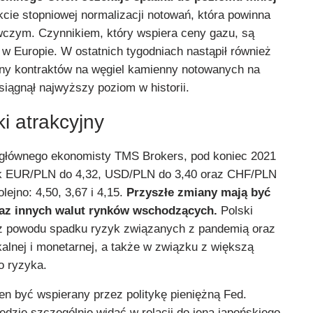
cie stopniowej normalizacji notowań, która powinna
wczym. Czynnikiem, który wspiera ceny gazu, są
w Europie. W ostatnich tygodniach nastąpił również
ny kontraktów na węgiel kamienny notowanych na
siągnął najwyższy poziom w historii.
ki atrakcyjny
 głównego ekonomisty TMS Brokers, pod koniec 2021
ek EUR/PLN do 4,32, USD/PLN do 3,40 oraz CHF/PLN
olejno: 4,50, 3,67 i 4,15.
Przyszłe zmiany mają być
oraz innych walut rynków wschodzących.
Polski
 z powodu spadku ryzyk związanych z pandemią oraz
skalnej i monetarnej, a także w związku z większą
o ryzyka.
en być wspierany przez politykę pieniężną Fed.
dzie szczególnie widać w relacji do jena japońskiego