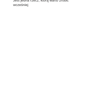
Jest jedna rzecz, którą warto zrobić
wcześniej