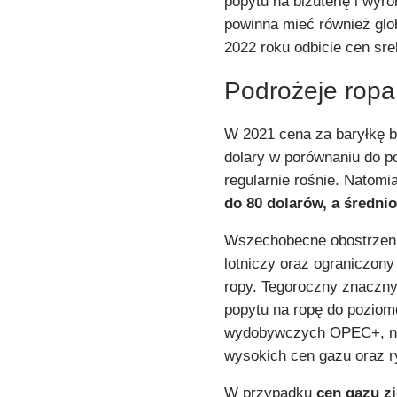
popytu na biżuterię i wy
powinna mieć również glo
2022 roku odbicie cen sr
Podrożeje ropa
W 2021 cena za baryłkę b
dolary w porównaniu do p
regularnie rośnie. Natomi
do 80 dolarów, a średni
Wszechobecne obostrzeni
lotniczy oraz ograniczony
ropy. Tegoroczny znaczny
popytu na ropę do poziom
wydobywczych OPEC+, ni
wysokich cen gazu oraz r
W przypadku
cen gazu z