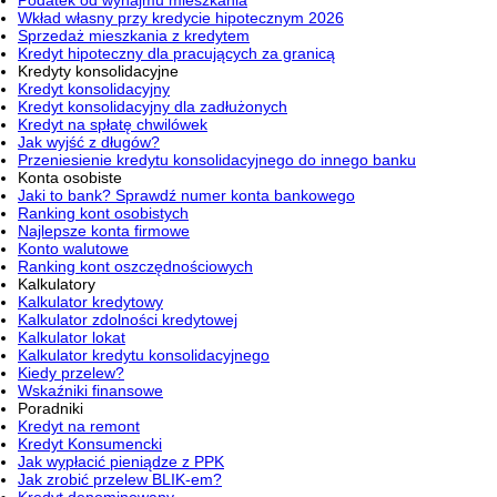
Wkład własny przy kredycie hipotecznym 2026
Sprzedaż mieszkania z kredytem
Kredyt hipoteczny dla pracujących za granicą
Kredyty konsolidacyjne
Kredyt konsolidacyjny
Kredyt konsolidacyjny dla zadłużonych
Kredyt na spłatę chwilówek
Jak wyjść z długów?
Przeniesienie kredytu konsolidacyjnego do innego banku
Konta osobiste
Jaki to bank? Sprawdź numer konta bankowego
Ranking kont osobistych
Najlepsze konta firmowe
Konto walutowe
Ranking kont oszczędnościowych
Kalkulatory
Kalkulator kredytowy
Kalkulator zdolności kredytowej
Kalkulator lokat
Kalkulator kredytu konsolidacyjnego
Kiedy przelew?
Wskaźniki finansowe
Poradniki
Kredyt na remont
Kredyt Konsumencki
Jak wypłacić pieniądze z PPK
Jak zrobić przelew BLIK-em?
Kredyt denominowany