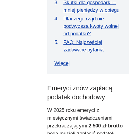
Skutki dla gospodarki –
mniej pieniędzy w obiegu
Dlaczego rząd nie
podwyższa kwoty wolnej
od podatku?
FAQ: Najczęściej
zadawane pytania
Więcej
Emeryci znów zapłacą
podatek dochodowy
W 2025 roku emeryci z
miesięcznymi świadczeniami
przekraczającymi
2 500 zł brutto
będą musieli zapłacić podatek