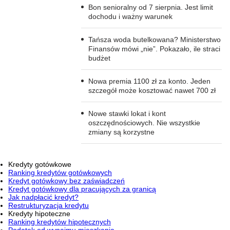
Bon senioralny od 7 sierpnia. Jest limit
dochodu i ważny warunek
Tańsza woda butelkowana? Ministerstwo
Finansów mówi „nie”. Pokazało, ile straci
budżet
Nowa premia 1100 zł za konto. Jeden
szczegół może kosztować nawet 700 zł
Nowe stawki lokat i kont
oszczędnościowych. Nie wszystkie
zmiany są korzystne
Kredyty gotówkowe
Ranking kredytów gotówkowych
Kredyt gotówkowy bez zaświadczeń
Kredyt gotówkowy dla pracujących za granicą
Jak nadpłacić kredyt?
Restrukturyzacja kredytu
Kredyty hipoteczne
Ranking kredytów hipotecznych
Podatek od wynajmu mieszkania