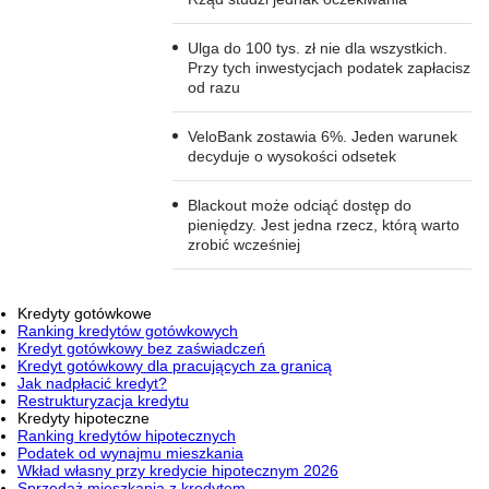
Ulga do 100 tys. zł nie dla wszystkich.
Przy tych inwestycjach podatek zapłacisz
od razu
VeloBank zostawia 6%. Jeden warunek
decyduje o wysokości odsetek
Blackout może odciąć dostęp do
pieniędzy. Jest jedna rzecz, którą warto
zrobić wcześniej
Kredyty gotówkowe
Ranking kredytów gotówkowych
Kredyt gotówkowy bez zaświadczeń
Kredyt gotówkowy dla pracujących za granicą
Jak nadpłacić kredyt?
Restrukturyzacja kredytu
Kredyty hipoteczne
Ranking kredytów hipotecznych
Podatek od wynajmu mieszkania
Wkład własny przy kredycie hipotecznym 2026
Sprzedaż mieszkania z kredytem