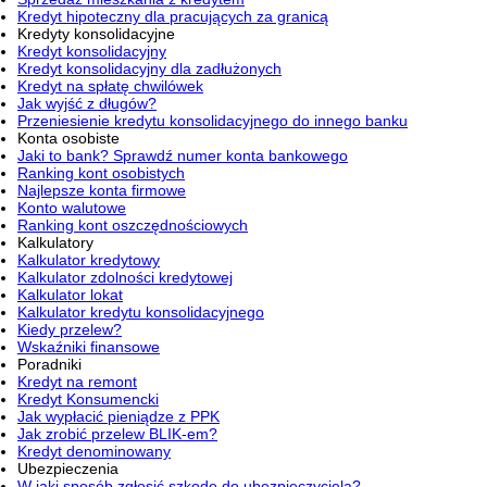
Kredyt hipoteczny dla pracujących za granicą
Kredyty konsolidacyjne
Kredyt konsolidacyjny
Kredyt konsolidacyjny dla zadłużonych
Kredyt na spłatę chwilówek
Jak wyjść z długów?
Przeniesienie kredytu konsolidacyjnego do innego banku
Konta osobiste
Jaki to bank? Sprawdź numer konta bankowego
Ranking kont osobistych
Najlepsze konta firmowe
Konto walutowe
Ranking kont oszczędnościowych
Kalkulatory
Kalkulator kredytowy
Kalkulator zdolności kredytowej
Kalkulator lokat
Kalkulator kredytu konsolidacyjnego
Kiedy przelew?
Wskaźniki finansowe
Poradniki
Kredyt na remont
Kredyt Konsumencki
Jak wypłacić pieniądze z PPK
Jak zrobić przelew BLIK-em?
Kredyt denominowany
Ubezpieczenia
W jaki sposób zgłosić szkodę do ubezpieczyciela?