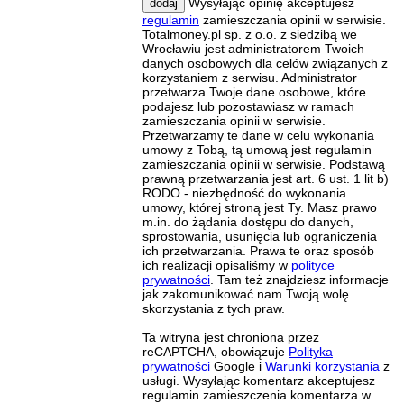
Wysyłając opinię akceptujesz
dodaj
regulamin
zamieszczania opinii w serwisie.
Totalmoney.pl sp. z o.o. z siedzibą we
Wrocławiu jest administratorem Twoich
danych osobowych dla celów związanych z
korzystaniem z serwisu. Administrator
przetwarza Twoje dane osobowe, które
podajesz lub pozostawiasz w ramach
zamieszczania opinii w serwisie.
Przetwarzamy te dane w celu wykonania
umowy z Tobą, tą umową jest regulamin
zamieszczania opinii w serwisie. Podstawą
prawną przetwarzania jest art. 6 ust. 1 lit b)
RODO - niezbędność do wykonania
umowy, której stroną jest Ty. Masz prawo
m.in. do żądania dostępu do danych,
sprostowania, usunięcia lub ograniczenia
ich przetwarzania. Prawa te oraz sposób
ich realizacji opisaliśmy w
polityce
prywatności
. Tam też znajdziesz informacje
jak zakomunikować nam Twoją wolę
skorzystania z tych praw.
Ta witryna jest chroniona przez
reCAPTCHA, obowiązuje
Polityka
prywatności
Google i
Warunki korzystania
z
usługi. Wysyłając komentarz akceptujesz
regulamin zamieszczenia komentarza w